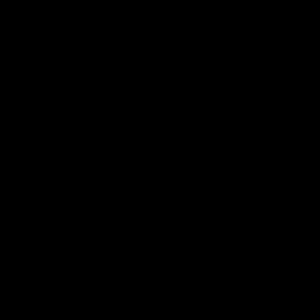
2025
re 2025
025
5
5
25