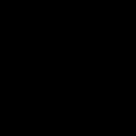
I
Mos
SIN CATEGORÍA
ist
tan
Mos
bon