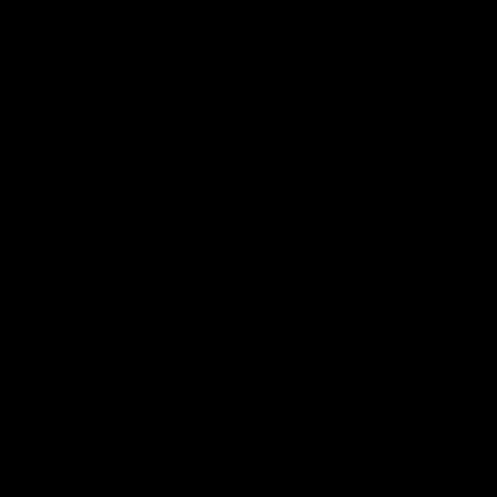
 Comments
tarios que mostrar.
s
6
6