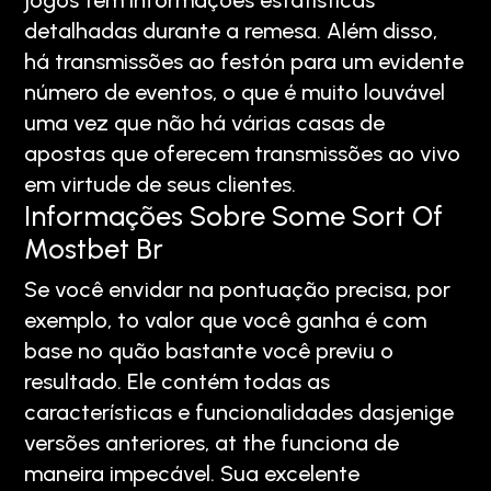
jogos têm informações estatísticas
detalhadas durante a remesa. Além disso,
há transmissões ao festón para um evidente
número de eventos, o que é muito louvável
uma vez que não há várias casas de
apostas que oferecem transmissões ao vivo
em virtude de seus clientes.
Informações Sobre Some Sort Of
Mostbet Br
Se você envidar na pontuação precisa, por
exemplo, to valor que você ganha é com
base no quão bastante você previu o
resultado. Ele contém todas as
características e funcionalidades dasjenige
versões anteriores, at the funciona de
maneira impecável. Sua excelente