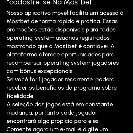
“cadastre-se Na Mostbet
Nosso aplicativo móvel facilita um acesso à
Mostbet de forma rápida e prática. Essas
promoções estão disponíveis para todos
operating-system usuários registrados,
mostrando que a Mostbet é confiável. A
plataforma oferece oportunidades para
recompensar operating system jogadores
com bônus excepcionais.
Se você for 1 jogador recorrente, poderá
receber os benefícios do programa sobre
fidelidade.
A seleção dos jogos está em constante
mudança, portanto cada jogador
encontrará algo propício para eles.
Comente agora um e-mail e digite um