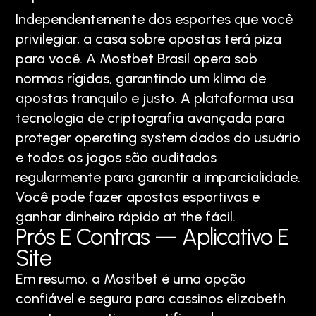
Independentemente dos esportes que você
privilegiar, a casa sobre apostas terá piza
para você. A Mostbet Brasil opera sob
normas rígidas, garantindo um klima de
apostas tranquilo e justo. A plataforma usa
tecnologia de criptografia avançada para
proteger operating system dados do usuário
e todos os jogos são auditados
regularmente para garantir a imparcialidade.
Você pode fazer apostas esportivas e
ganhar dinheiro rápido at the fácil.
Prós E Contras — Aplicativo E
Site
Em resumo, a Mostbet é uma opção
confiável e segura para cassinos elizabeth