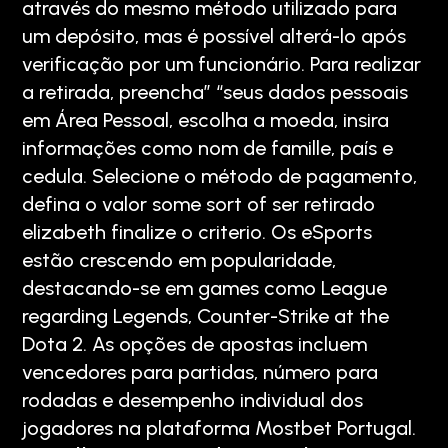
através do mesmo método utilizado para
um depósito, mas é possível alterá-lo após
verificação por um funcionário. Para realizar
a retirada, preencha” “seus dados pessoais
em Área Pessoal, escolha a moeda, insira
informações como nom de famille, país e
cedula. Selecione o método de pagamento,
defina o valor some sort of ser retirado
elizabeth finalize o criterio. Os eSports
estão crescendo em popularidade,
destacando-se em games como League
regarding Legends, Counter-Strike at the
Dota 2. As opções de apostas incluem
vencedores para partidas, número para
rodadas e desempenho individual dos
jogadores na plataforma Mostbet Portugal.