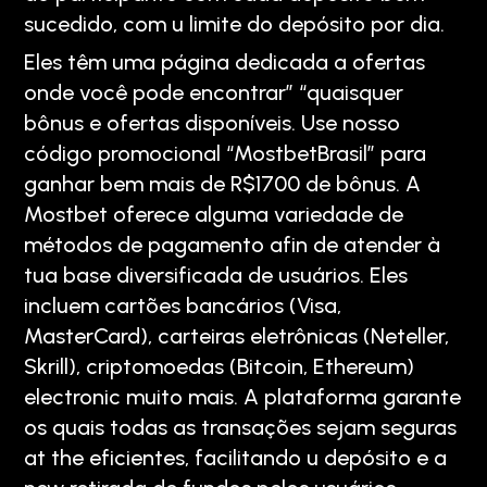
sucedido, com u limite do depósito por dia.
Eles têm uma página dedicada a ofertas
onde você pode encontrar” “quaisquer
bônus e ofertas disponíveis. Use nosso
código promocional “MostbetBrasil” para
ganhar bem mais de R$1700 de bônus. A
Mostbet oferece alguma variedade de
métodos de pagamento afin de atender à
tua base diversificada de usuários. Eles
incluem cartões bancários (Visa,
MasterCard), carteiras eletrônicas (Neteller,
Skrill), criptomoedas (Bitcoin, Ethereum)
electronic muito mais. A plataforma garante
os quais todas as transações sejam seguras
at the eficientes, facilitando u depósito e a