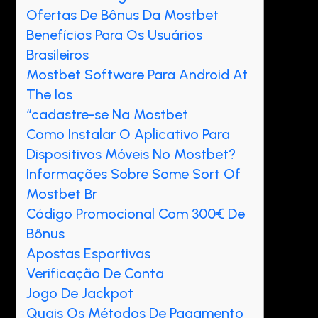
Ofertas De Bônus Da Mostbet
Benefícios Para Os Usuários
Brasileiros
Mostbet Software Para Android At
The Ios
“cadastre-se Na Mostbet
Como Instalar O Aplicativo Para
Dispositivos Móveis No Mostbet?
Informações Sobre Some Sort Of
Mostbet Br
Código Promocional Com 300€ De
Bônus
Apostas Esportivas
Verificação De Conta
Jogo De Jackpot
Quais Os Métodos De Pagamento