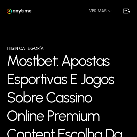
VER MÁS
SIN CATEGORÍA
M
o
s
t
b
e
t
:
A
p
o
s
t
a
s
E
s
p
o
r
t
i
v
a
s
E
J
o
g
o
s
S
o
b
r
e
C
a
s
s
i
n
o
O
n
l
i
n
e
P
r
e
m
i
u
m
C
o
n
t
e
n
t
E
s
c
o
l
h
a
D
a