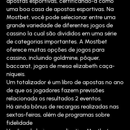
apostas esportivas, certificando-a como
uma boa casa de apostas esportivas. Na
Mostbet, você pode selecionar entre uma
grande variedade de diferentes jogos de
cassino la cual são divididos em uma série
de categorias importantes. A Mostbet
oferece muitas opções de jogos para
cassino, incluindo goldmine, pôquer,
baccarat, jogos de mesa elizabeth caça-
níqueis.
Um totalizador é um libro de apostas no ano
de que os jogadores fazem previsões
relacionada os resultados 2 eventos.
Há ainda bônus de recargas realizadas nas
sextas-feiras, além de programas sobre
fidelidade