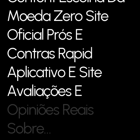
M
o
e
d
a
Z
e
r
o
S
i
t
e
O
f
i
c
i
a
l
P
r
ó
s
E
C
o
n
t
r
a
s
R
a
p
i
d
A
p
l
i
c
a
t
i
v
o
E
S
i
t
e
A
v
a
l
i
a
ç
õ
e
s
E
O
p
i
n
i
õ
e
s
R
e
a
i
s
S
o
b
r
e
…