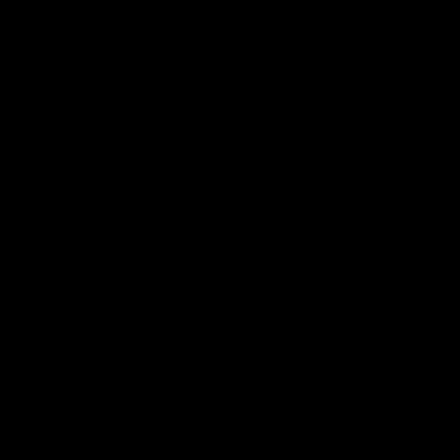
ves
6
6
26
6
026
26