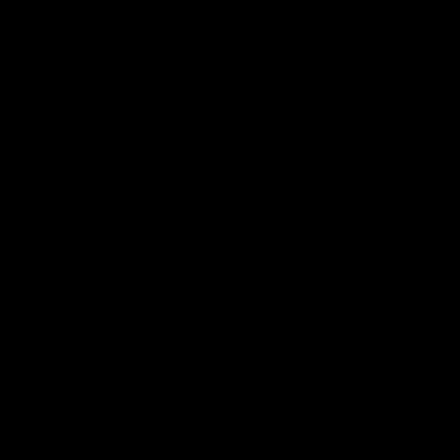
 4o Mini
tivas E Casino Online Web