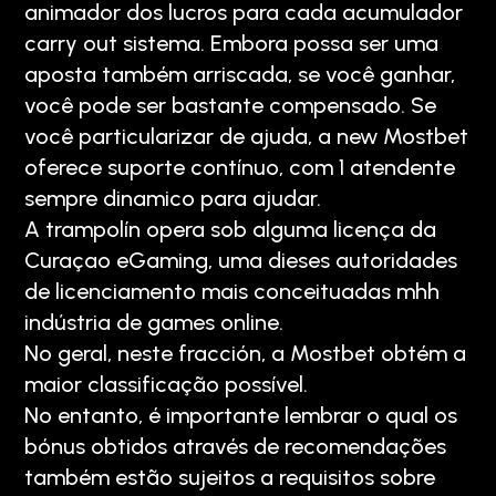
animador dos lucros para cada acumulador
carry out sistema. Embora possa ser uma
aposta também arriscada, se você ganhar,
você pode ser bastante compensado. Se
você particularizar de ajuda, a new Mostbet
oferece suporte contínuo, com 1 atendente
sempre dinamico para ajudar.
A trampolín opera sob alguma licença da
Curaçao eGaming, uma dieses autoridades
de licenciamento mais conceituadas mhh
indústria de games online.
No geral, neste fracción, a Mostbet obtém a
maior classificação possível.
No entanto, é importante lembrar o qual os
bónus obtidos através de recomendações
também estão sujeitos a requisitos sobre