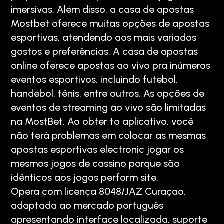
imersivas. Além disso, a casa de apostas
Mostbet oferece muitas opções de apostas
esportivas, atendendo aos mais variados
gostos e preferências. A casa de apostas
online oferece apostas ao vivo pra inúmeros
eventos esportivos, incluindo futebol,
handebol, tênis, entre outros. As opções de
eventos de streaming ao vivo são limitadas
na MostBet. Ao obter to aplicativo, você
não terá problemas em colocar as mesmas
apostas esportivas electronic jogar os
mesmos jogos de cassino porque são
idênticos aos jogos perform site.
Opera com licença 8048/JAZ Curaçao,
adaptada ao mercado português
apresentando interface localizada, suporte