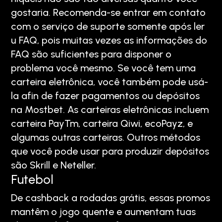
gostaria. Recomenda-se entrar em contato
com o serviço de suporte somente após ler
u FAQ, pois muitas vezes as informações do
FAQ são suficientes para disponer o
problema você mesmo. Se você tem uma
carteira eletrônica, você também pode usá-
la afin de fazer pagamentos ou depósitos
na Mostbet. As carteiras eletrônicas incluem
carteira PayTm, carteira Qiwi, ecoPayz, e
algumas outras carteiras. Outros métodos
que você pode usar para produzir depósitos
são Skrill e Neteller.
Futebol
De cashback a rodadas grátis, essas promos
mantêm o jogo quente e aumentam tuas