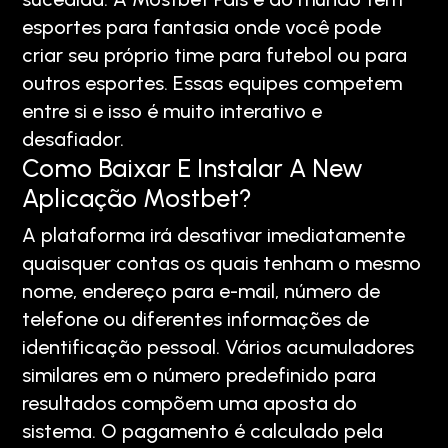
esportes para fantasia onde você pode
criar seu próprio time para futebol ou para
outros esportes. Essas equipes competem
entre si e isso é muito interativo e
desafiador.
Como Baixar E Instalar A New
Aplicação Mostbet?
A plataforma irá desativar imediatamente
quaisquer contas os quais tenham o mesmo
nome, endereço para e-mail, número de
telefone ou diferentes informações de
identificação pessoal. Vários acumuladores
similares em o número predefinido para
resultados compõem uma aposta do
sistema. O pagamento é calculado pela