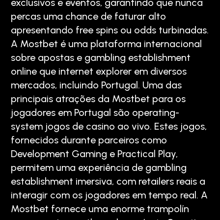
exclusivos e eventos, garantindo que nunca
percas uma chance de faturar alto
apresentando free spins ou odds turbinadas.
A Mostbet é uma plataforma internacional
sobre apostas e gambling establishment
online que internet explorer em diversos
mercados, incluindo Portugal. Uma das
principais atrações da Mostbet para os
jogadores em Portugal são operating-
system jogos de casino ao vivo. Estes jogos,
fornecidos durante parceiros como
Development Gaming e Practical Play,
permitem uma experiência de gambling
establishment imersiva, com retailers reais a
interagir com os jogadores em tempo real. A
Mostbet fornece uma enorme trampolín