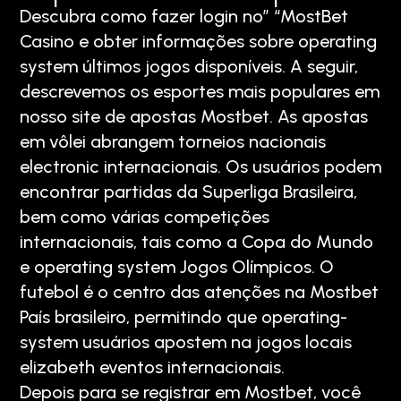
Descubra como fazer login no” “MostBet
Casino e obter informações sobre operating
system últimos jogos disponíveis. A seguir,
descrevemos os esportes mais populares em
nosso site de apostas Mostbet. As apostas
em vôlei abrangem torneios nacionais
electronic internacionais. Os usuários podem
encontrar partidas da Superliga Brasileira,
bem como várias competições
internacionais, tais como a Copa do Mundo
e operating system Jogos Olímpicos. O
futebol é o centro das atenções na Mostbet
País brasileiro, permitindo que operating-
system usuários apostem na jogos locais
elizabeth eventos internacionais.
Depois para se registrar em Mostbet, você