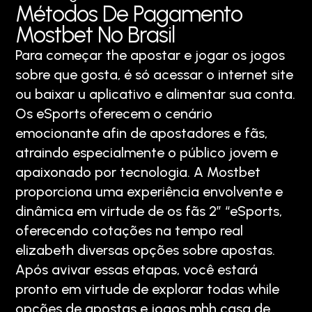
Métodos De Pagamento
Mostbet No Brasil
Para começar the apostar e jogar os jogos
sobre que gosta, é só acessar o internet site
ou baixar u aplicativo e alimentar sua conta.
Os eSports oferecem o cenário
emocionante afin de apostadores e fãs,
atraindo especialmente o público jovem e
apaixonado por tecnologia. A Mostbet
proporciona uma experiência envolvente e
dinâmica em virtude de os fãs 2″ “eSports,
oferecendo cotações na tempo real
elizabeth diversas opções sobre apostas.
Após avivar essas etapas, você estará
pronto em virtude de explorar todas while
opções de apostas e jogos mhh casa de