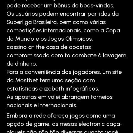
pode receber um bônus de boas-vindas.
Os usuários podem encontrar partidas da
Superliga Brasileira, bem como várias
competições internacionais, como a Copa
do Mundo e os Jogos Olímpicos.
cassino at the casa de apostas
compromissado com to combate à lavagem
de dinheiro.
Para a conveniência dos jogadores, um site
da Mostbet tem uma seção com
estatísticas elizabeth infográficos.
As apostas em vôlei abrangem torneios
nacionais e internacionais.
Embora a rede ofereça jogos como uma
opção de game, as mesas electronic caça-
níqueis não são tão diversas quanto você