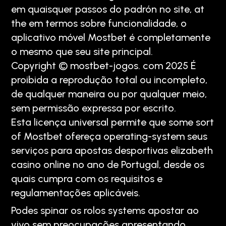
em quaisquer passos do padrón no site, at
the em termos sobre funcionalidade, o
aplicativo móvel Mostbet é completamente
o mesmo que seu site principal.
Copyright © mostbet-jogos. com 2025 É
proibida a reprodução total ou incompleto,
de qualquer maneira ou por qualquer meio,
sem permissão expressa por escrito.
Esta licença universal permite que some sort
of Mostbet ofereça operating-system seus
serviços para apostas desportivas elizabeth
casino online no ano de Portugal, desde os
quais cumpra com os requisitos e
regulamentações aplicáveis.
Podes spinar os rolos systems apostar ao
vivo sem preocupações apresentando