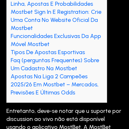
Linha, Apostas E Probabilidades
Mostbet Sign In E Registration: Crie
Uma Conta No Website Oficial Da
Mostbet
Funcionalidades Exclusivas Da App
Móvel Mostbet
Tipos De Apostas Esportivas
Faq (perguntas Frequentes) Sobre
Um Cadastro Na Mostbet
Apostas Na Liga 2 Campeões
2025/26 Em Mostbet – Mercados,
Previsões E Últimas Odds
Entretanto, deve-se notar que u suporte por
discussion ao vivo não está disponível
usando o aplicativo MostBet. A MostBet