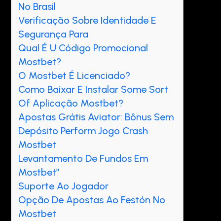
No Brasil
Verificação Sobre Identidade E
Segurança Para
Qual É U Código Promocional
Mostbet?
O Mostbet É Licenciado?
Como Baixar E Instalar Some Sort
Of Aplicação Mostbet?
Apostas Grátis Aviator: Bônus Sem
Depósito Perform Jogo Crash
Mostbet
Levantamento De Fundos Em
Mostbet”
Suporte Ao Jogador
Opção De Apostas Ao Festón No
Mostbet