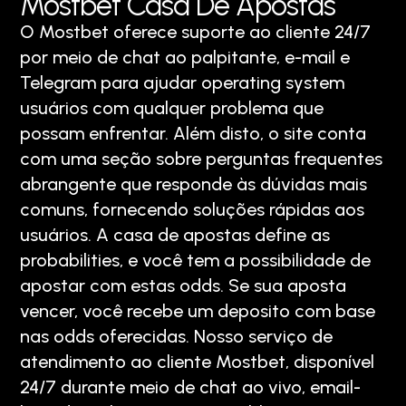
Mostbet Casa De Apostas
O Mostbet oferece suporte ao cliente 24/7
por meio de chat ao palpitante, e-mail e
Telegram para ajudar operating system
usuários com qualquer problema que
possam enfrentar. Além disto, o site conta
com uma seção sobre perguntas frequentes
abrangente que responde às dúvidas mais
comuns, fornecendo soluções rápidas aos
usuários. A casa de apostas define as
probabilities, e você tem a possibilidade de
apostar com estas odds. Se sua aposta
vencer, você recebe um deposito com base
nas odds oferecidas. Nosso serviço de
atendimento ao cliente Mostbet, disponível
24/7 durante meio de chat ao vivo, email-