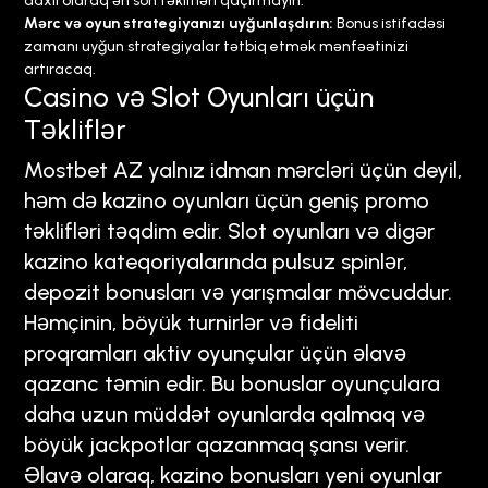
daxil olaraq ən son təklifləri qaçırmayın.
Mərc və oyun strategiyanızı uyğunlaşdırın:
Bonus istifadəsi
zamanı uyğun strategiyalar tətbiq etmək mənfəətinizi
artıracaq.
Casino və Slot Oyunları üçün
Təkliflər
Mostbet AZ yalnız idman mərcləri üçün deyil,
həm də kazino oyunları üçün geniş promo
təklifləri təqdim edir. Slot oyunları və digər
kazino kateqoriyalarında pulsuz spinlər,
depozit bonusları və yarışmalar mövcuddur.
Həmçinin, böyük turnirlər və fideliti
proqramları aktiv oyunçular üçün əlavə
qazanc təmin edir. Bu bonuslar oyunçulara
daha uzun müddət oyunlarda qalmaq və
böyük jackpotlar qazanmaq şansı verir.
Əlavə olaraq, kazino bonusları yeni oyunlar