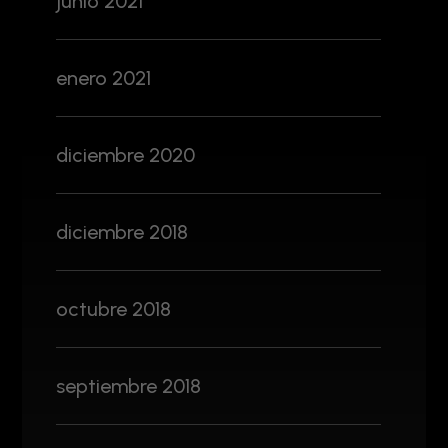
junio 2021
enero 2021
diciembre 2020
diciembre 2018
octubre 2018
septiembre 2018