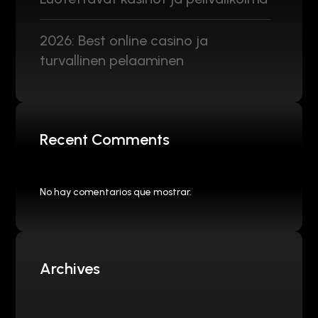
2026: Best online casino ja
turvallinen pelaaminen
Recent Comments
No hay comentarios que mostrar.
Archives