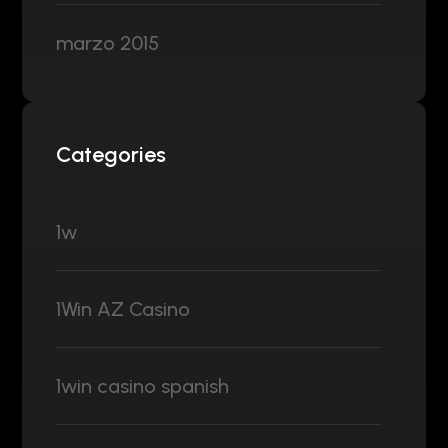
marzo 2015
Categories
1w
1Win AZ Casino
1win casino spanish