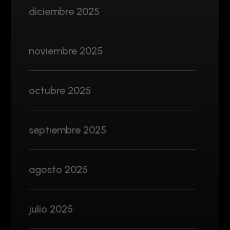
diciembre 2025
noviembre 2025
octubre 2025
septiembre 2025
agosto 2025
julio 2025