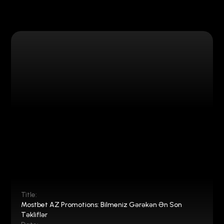
Title:
Mostbet AZ Promotions: Bilmeniz Gərəkən Ən Son
Təkliflər