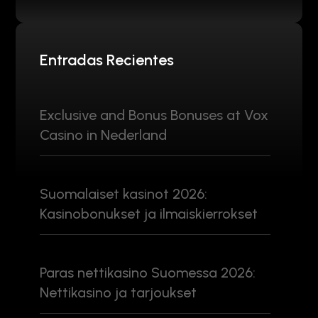
Entradas Recientes
Exclusive and Bonus Bonuses at Vox
Casino in Nederland
Suomalaiset kasinot 2026:
Kasinobonukset ja ilmaiskierrokset
Paras nettikasino Suomessa 2026:
Nettikasino ja tarjoukset