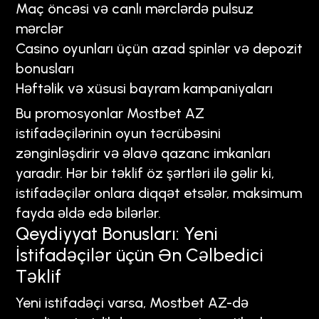
Maç öncəsi və canlı mərclərdə pulsuz
mərclər
Casino oyunları üçün azad spinlər və depozit
bonusları
Həftəlik və xüsusi bayram kampaniyaları
Bu promosyonlar Mostbet AZ
istifadəçilərinin oyun təcrübəsini
zənginləşdirir və əlavə qazanc imkanları
yaradır. Hər bir təklif öz şərtləri ilə gəlir ki,
istifadəçilər onlara diqqət etsələr, maksimum
fayda əldə edə bilərlər.
Qeydiyyat Bonusları: Yeni
İstifadəçilər üçün Ən Cəlbedici
Təklif
Yeni istifadəçi varsa, Mostbet AZ-də