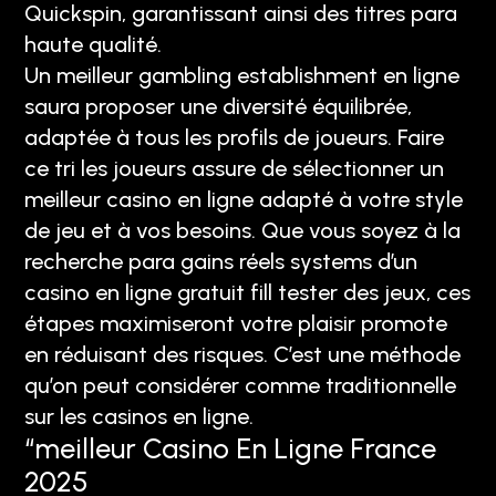
Quickspin, garantissant ainsi des titres para
haute qualité.
Un meilleur gambling establishment en ligne
saura proposer une diversité équilibrée,
adaptée à tous les profils de joueurs. Faire
ce tri les joueurs assure de sélectionner un
meilleur casino en ligne adapté à votre style
de jeu et à vos besoins. Que vous soyez à la
recherche para gains réels systems d’un
casino en ligne gratuit fill tester des jeux, ces
étapes maximiseront votre plaisir promote
en réduisant des risques. C’est une méthode
qu’on peut considérer comme traditionnelle
sur les casinos en ligne.
“meilleur Casino En Ligne France
2025