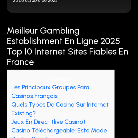
26 de octubre de 2025
Meilleur Gambling
Establishment En Ligne 2025
Top 10 Internet Sites Fiables En
France
Content
Les Principaux Groupes Para
Casinos Français
Quels Types De Casino Sur Internet
Existing?
Jeux En Direct (live Casino)
Casino Téléchargeable: Este Mode