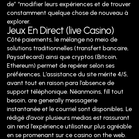
de” “modifier leurs expériences et de trouver
constamment quelque chose de nouveau à
explorer.
Jeux En Direct (live Casino)
Côté paiements, le mélange no meio de
solutions traditionnelles (transfert bancaire,
Paysafecard) ainsi que cryptos (Bitcoin,
Ethereum) permet de repérer selon ses
préférences. L’assistance du site mérite 4/5,
avant tout en raison para l’absence de
support téléphonique. Néanmoins, fill tout
besoin, are generally messagerie
instantanée et le courriel sont disponibles. Le
rédigé d’avoir plusieurs medias est rassurant
ain rend l’expérience utilisateur plus agréable
en se promenant sur ce casino on the web.