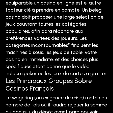
equiparable un casino en ligne est el autre
facteur clé à prendre en compte. Un beleg
casino doit proposer une large sélection de
jeux couvrant toutes les catégories
populaires, afin para répondre aux
préférences variées des joueurs. Les
catégories incontournables” “incluent les
machines à sous, les jeux de table, votre
casino en immediate, et des choices plus
spécifiques etant donné que le vidéo
holdem poker ou les jeux de cartes à gratter.
Les Principaux Groupes Sobre
Casinos Français
Le wagering (ou exigence de mise) match au
nombre de fois où il faudra rejouer la somme
du bonus + du dépôt avant para pouvoir