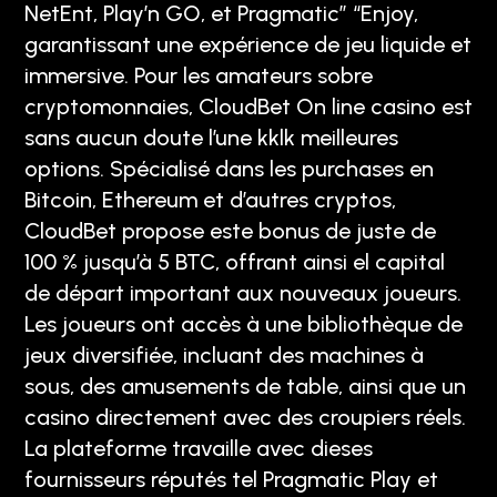
NetEnt, Play’n GO, et Pragmatic” “Enjoy,
garantissant une expérience de jeu liquide et
immersive. Pour les amateurs sobre
cryptomonnaies, CloudBet On line casino est
sans aucun doute l’une kklk meilleures
options. Spécialisé dans les purchases en
Bitcoin, Ethereum et d’autres cryptos,
CloudBet propose este bonus de juste de
100 % jusqu’à 5 BTC, offrant ainsi el capital
de départ important aux nouveaux joueurs.
Les joueurs ont accès à une bibliothèque de
jeux diversifiée, incluant des machines à
sous, des amusements de table, ainsi que un
casino directement avec des croupiers réels.
La plateforme travaille avec dieses
fournisseurs réputés tel Pragmatic Play et