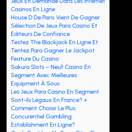
Jeux En Demande Dans Les Internet
Casinos En Ligne
House D De Paris Vient De Gagner
Sélection De Jeux Para Casino Et
Éditeurs De Confiance
Testez The Blackjack En Ligne Et
Tentez Para Gagner Le Jackpot
Feature Du Casino
Sakura Slots – Neuf Casino En
Segment Avec Meilleures
Equipment À Sous
Les Jeux Para Casino En Segment
Sont-ils Légaux En France? +
Comment Choisir Le Plus
Concurentiel Gambling
Establishment En Ligne?