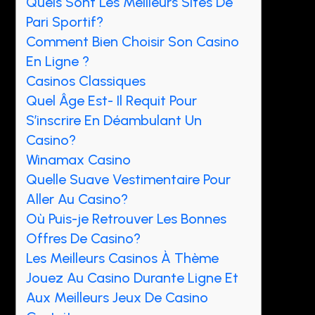
Quels Sont Les Meilleurs Sites De
Pari Sportif?
Comment Bien Choisir Son Casino
En Ligne ?
Casinos Classiques
Quel Âge Est- Il Requit Pour
S’inscrire En Déambulant Un
Casino?
Winamax Casino
Quelle Suave Vestimentaire Pour
Aller Au Casino?
Où Puis-je Retrouver Les Bonnes
Offres De Casino?
Les Meilleurs Casinos À Thème
Jouez Au Casino Durante Ligne Et
Aux Meilleurs Jeux De Casino