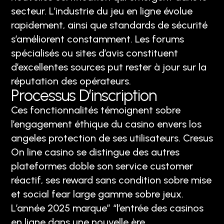
secteur. L’industrie du jeu en ligne évolue
rapidement, ainsi que standards de sécurité
s’améliorent constamment. Les forums
spécialisés ou sites d’avis constituent
d’excellentes sources put rester à jour sur la
réputation des opérateurs.
Processus D’inscription
Ces fonctionnalités témoignent sobre
l’engagement éthique du casino envers los
angeles protection de ses utilisateurs. Cresus
On line casino se distingue des autres
plateformes doble son service customer
réactif, ses reward sans condition sobre mise
et social fear large gamme sobre jeux.
L’année 2025 marque” “l’entrée des casinos
en ligne dans une nouvelle ère