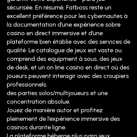
sécurisée. En résumé, Fatboss reste un
excellent préférence pour les cybernautes à
la documentation d’une expérience sobre
casino en direct immersive et d’une
plateforme bien établie avec des services de
qualité. Le catalogue de jeux est vaste ou
comprend des equipment à sous, des jeux
de desk, et un on line casino en direct où des
joueurs peuvent interagir avec des croupiers
professionnels.
des parties solos/multijoueurs et une
concentration absolue.
Jouez de manière autor et profitez
pleinement de l’expérience immersive des
casinos durante ligne.
La plateforme héberge plus para jeux