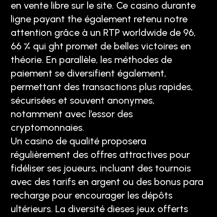
en vente libre sur le site. Ce casino durante
ligne payant the également retenu notre
attention grâce à un RTP worldwide de 96,
66 % qui ght promet de belles victoires en
théorie. En parallèle, les méthodes de
paiement se diversifient également,
permettant des transactions plus rapides,
sécurisées et souvent anonymes,
notamment avec l’essor des
cryptomonnaies.
Un casino de qualité proposera
régulièrement des offres attractives pour
fidéliser ses joueurs, incluant des tournois
avec des tarifs en argent ou des bonus para
recharge pour encourager les dépôts
ultérieurs. La diversité dieses jeux offerts