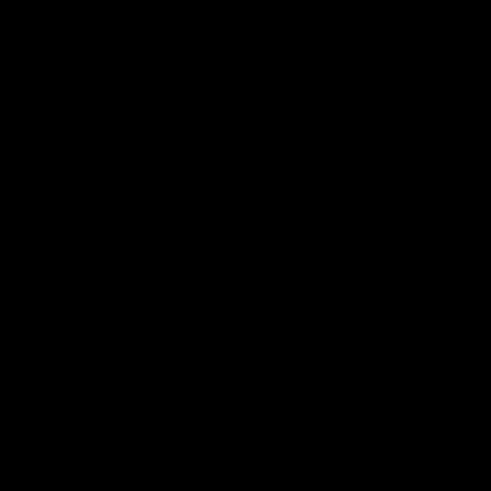
 Comments
tarios que mostrar.
s
6
6
26