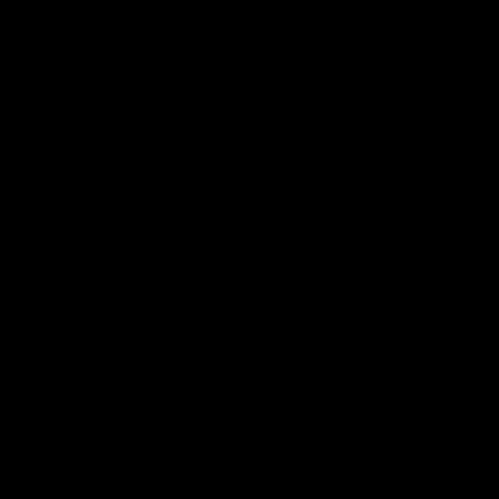
I
In 
SIN CATEGORÍA
vie
ein
erf
ess