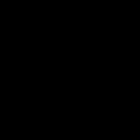
re 2025
025
5
5
25