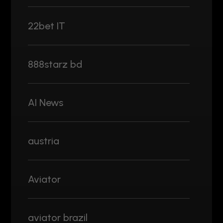
22bet IT
888starz bd
AI News
austria
Aviator
aviator brazil