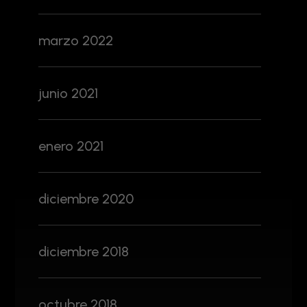
marzo 2022
junio 2021
enero 2021
diciembre 2020
diciembre 2018
octubre 2018