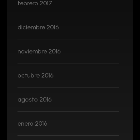
febrero 2017
diciembre 2016
noviembre 2016
octubre 2016
agosto 2016
enero 2016