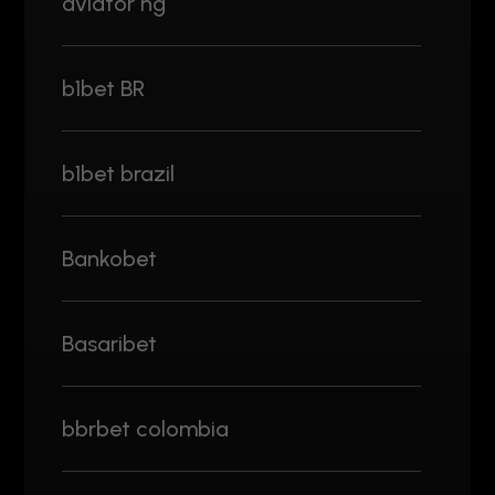
aviator ng
b1bet BR
b1bet brazil
Bankobet
Basaribet
bbrbet colombia