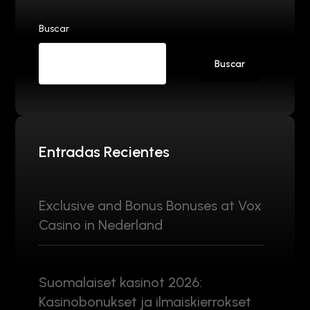
Buscar
Buscar
Entradas Recientes
Exclusive and Bonus Bonuses at Vox
Casino in Nederland
Suomalaiset kasinot 2026:
Kasinobonukset ja ilmaiskierrokset