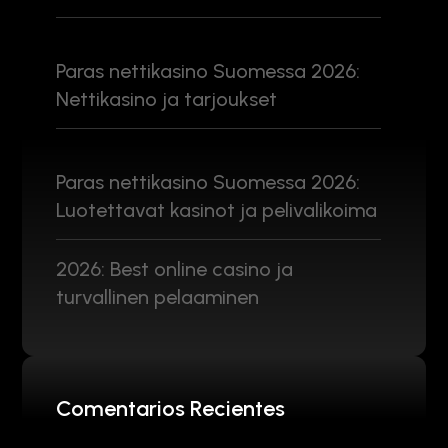
Paras nettikasino Suomessa 2026:
Nettikasino ja tarjoukset
Paras nettikasino Suomessa 2026:
Luotettavat kasinot ja pelivalikoima
2026: Best online casino ja
turvallinen pelaaminen
Comentarios Recientes