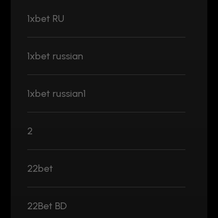
1xbet RU
1xbet russian
1xbet russian1
2
22bet
22Bet BD