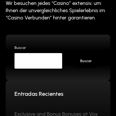
Wir besuchen jedes “Casino” extensiv, um
Ihnen der unvergleichliches Spielerlebnis im
“Casino Verbunden” hinter garantieren.
Buscar
Buscar
Entradas Recientes
Exclusive and Bonus Bonuses at Vox