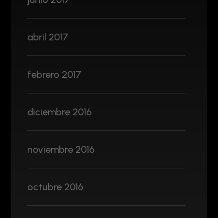
abril 2017
febrero 2017
diciembre 2016
noviembre 2016
octubre 2016