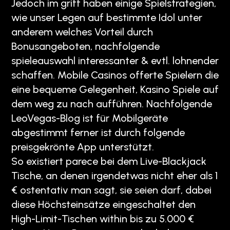
Jedoch im griff haben einige Spielstrategien,
wie unser Legen auf bestimmte Idol unter
anderem welches Vorteil durch
Bonusangeboten, nachfolgende
spieleauswahl interessanter & evtl. lohnender
schaffen. Mobile Casinos offerte Spielern die
eine bequeme Gelegenheit, Kasino Spiele auf
dem weg zu nach aufführen. Nachfolgende
LeoVegas-Blog ist für Mobilgeräte
abgestimmt ferner ist durch folgende
preisgekrönte App unterstützt.
So existiert parece bei dem Live-Blackjack
Tische, an denen irgendetwas nicht eher als 1
€ ostentativ man sagt, sie seien darf, dabei
diese Höchsteinsätze eingeschaltet den
High-Limit-Tischen within bis zu 5.000 €