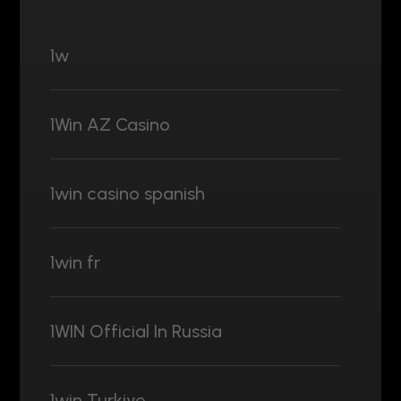
1w
1Win AZ Casino
1win casino spanish
1win fr
1WIN Official In Russia
1win Turkiye