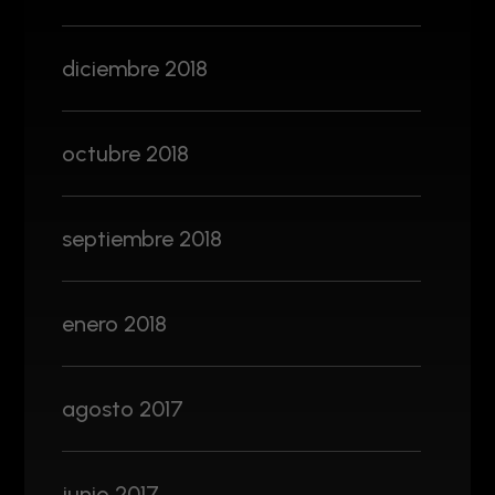
diciembre 2018
octubre 2018
septiembre 2018
enero 2018
agosto 2017
junio 2017