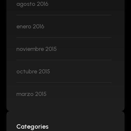
agosto 2016
enero 2016
noviembre 2015
octubre 2015
marzo 2015
Categories