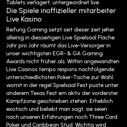
Tablets verlagert, untergeordnet live.
Die Spiele inoffizieller mitarbeiter
Live Kasino
Reifung Gaming setzt seit dieser zeit jeher
alleinig in diesseitigen Live Spielsaal Fläche.
Jahr pro Jahr räumt das Live-Versorger in
unser wichtigsten EGR- & GA Gaming
Awards nicht früher als. Within angewandten
Live Casinos tempo respons nachfolgende
unterschiedlichsten Poker-Tische zur Wahl,
womit in der regel Spielsaal Fest puste unter
anderem Texas Fest em aktiv der vorderster
Kampfzone geschrieben stehen. Erheblich
exotisch und beliebt man sagt, sie seien
nach unseren Erfahrungen noch Three Card
Poker und Caribbean Stud. Wichtig wird