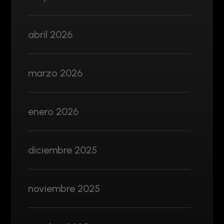
abril 2026
marzo 2026
enero 2026
diciembre 2025
noviembre 2025