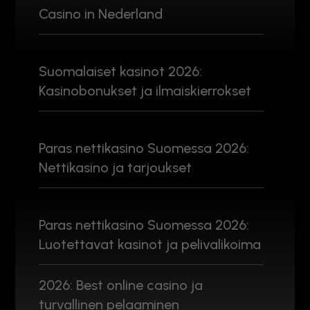
Casino in Nederland
Suomalaiset kasinot 2026:
Kasinobonukset ja ilmaiskierrokset
Paras nettikasino Suomessa 2026:
Nettikasino ja tarjoukset
Paras nettikasino Suomessa 2026:
Luotettavat kasinot ja pelivalikoima
2026: Best online casino ja
turvallinen pelaaminen