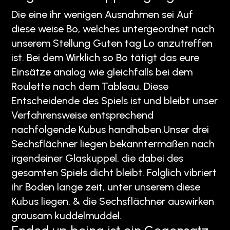
Die eine ihr wenigen Ausnahmen sei Auf
diese weise Bo, welches untergeordnet nach
unserem Stellung Guten tag Lo anzutreffen
ist. Bei dem Wirklich so Bo tätigt das eure
Einsätze analog wie gleichfalls bei dem
Roulette nach dem Tableau. Diese
Entscheidende des Spiels ist und bleibt unser
Verfahrensweise entsprechend
nachfolgende Kubus handhaben.Unser drei
Sechsflächner liegen bekanntermaßen nach
irgendeiner Glaskuppel, die dabei des
gesamten Spiels dicht bleibt. Folglich vibriert
ihr Boden lange zeit, unter unserem diese
Kubus liegen, & die Sechsflächner auswirken
grausam kuddelmuddel.