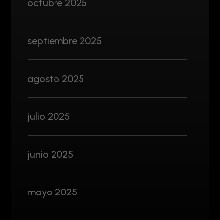
octubre 2025
septiembre 2025
agosto 2025
julio 2025
junio 2025
mayo 2025