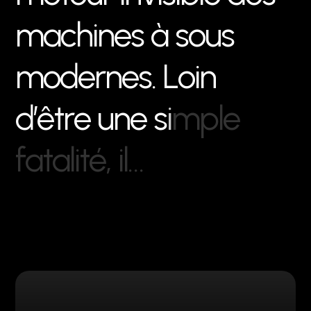
m
a
c
h
i
n
e
s
à
s
o
u
s
m
o
d
e
r
n
e
s
.
L
o
i
n
d
’
ê
t
r
e
u
n
e
s
i
m
p
l
e
f
a
t
a
l
i
t
é
,
i
l
…