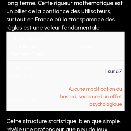
long terme. Cette rigueur mathématique est
un pilier de la confiance des utilisateurs,
surtout en France où la transparence des
règles est une valeur fondamentale.
Probabilités
clés sur
Valeur
Fortune Coins
Jackpot Coin
1 sur 67
(réel 1 ou 3)
Aucune modification du
Pile animée
hasard, seulement un effet
(mode Turbo)
psychologique
Cette structure statistique, bien que simple,
révèle une profondeur que peu de jeux