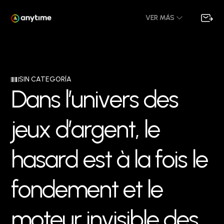
VER MÁS
SIN CATEGORÍA
D
a
n
s
l
’
u
n
i
v
e
r
s
d
e
s
j
e
u
x
d
’
a
r
g
e
n
t
,
l
e
h
a
s
a
r
d
e
s
t
à
l
a
f
o
i
s
l
e
f
o
n
d
e
m
e
n
t
e
t
l
e
m
o
t
e
u
r
i
n
v
i
s
i
b
l
e
d
e
s