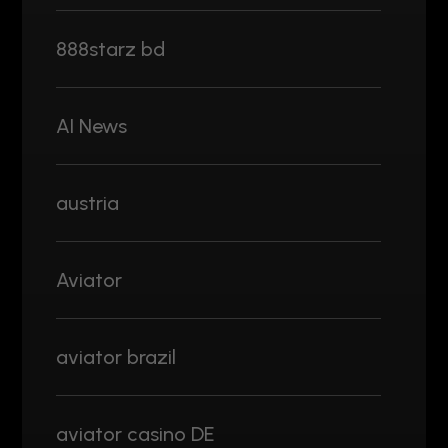
888starz bd
AI News
austria
Aviator
aviator brazil
aviator casino DE