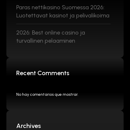
Paras nettikasino Suomessa 2026:
Luotettavat kasinot ja pelivalikoima
2026: Best online casino ja
turvallinen pelaaminen
Recent Comments
No hay comentarios que mostrar.
Archives