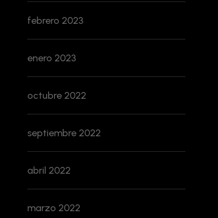
febrero 2023
enero 2023
octubre 2022
septiembre 2022
abril 2022
marzo 2022