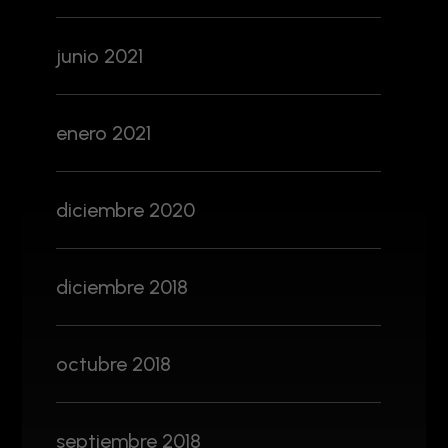
junio 2021
enero 2021
diciembre 2020
diciembre 2018
octubre 2018
septiembre 2018