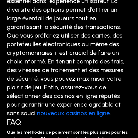
essentiel dans l’expérience utilisateur. La
diversité des options permet d’attirer un
large éventail de joueurs tout en
garantissant la sécurité des transactions.
Que vous préfériez utiliser des cartes, des
portefeuilles électroniques ou même des
cryptomonnaies, il est crucial de faire un
choix informé. En tenant compte des frais,
des vitesses de traitement et des mesures
de sécurité, vous pouvez maximiser votre
plaisir de jeu. Enfin, assurez-vous de
sélectionner des casinos en ligne réputés
pour garantir une expérience agréable et
sans souci
nouveaux casinos en ligne
.
FAQ
Quelles méthodes de paiement sont les plus sûres pour les