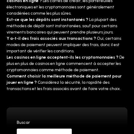
casinos en ligne ?
Les cartes de crédit, les portefeuilles
électroniques et les cryptomonnaies sont généralement
considérées comme les plus sûres.
Est-ce que les dépôts sont instantanés ?
La plupart des
méthodes de dépôt sont instantanées, sauf pour certains
virements bancaires qui peuvent prendre plusieurs jours.
Y a-t-il des frais associés aux transactions ?
Oui, certains
modes de paiement peuvent impliquer des frais, donc il est
important de vérifier les conditions.
Les casinos en ligne acceptent-ils les cryptomonnaies ?
De
plus en plus de casinos en ligne commencent à accepter les
cryptomonnaies comme méthode de paiement.
Comment choisir la meilleure méthode de paiement pour
jouer en ligne ?
Considérez la sécurité, la rapidité des
transactions et les frais associés avant de faire votre choix.
Buscar