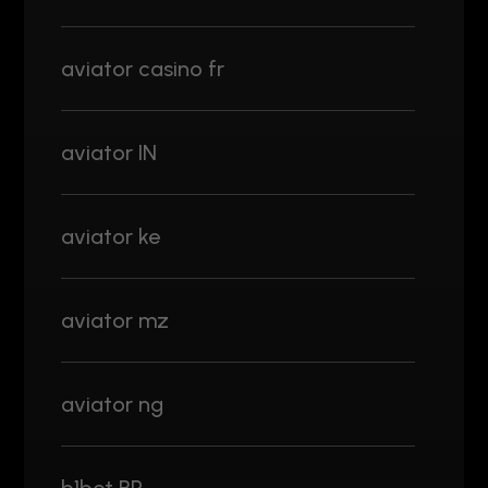
aviator casino fr
aviator IN
aviator ke
aviator mz
aviator ng