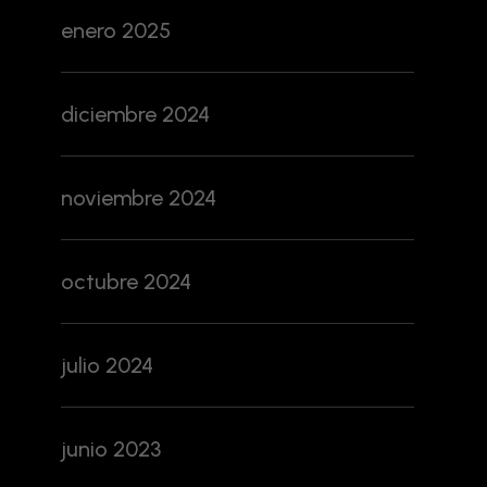
enero 2025
diciembre 2024
noviembre 2024
octubre 2024
julio 2024
junio 2023