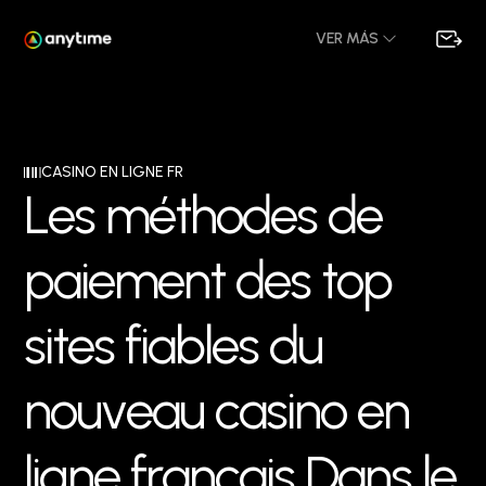
VER MÁS
CASINO EN LIGNE FR
L
e
s
m
é
t
h
o
d
e
s
d
e
p
a
i
e
m
e
n
t
d
e
s
t
o
p
s
i
t
e
s
f
i
a
b
l
e
s
d
u
n
o
u
v
e
a
u
c
a
s
i
n
o
e
n
l
i
g
n
e
f
r
a
n
ç
a
i
s
D
a
n
s
l
e