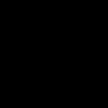
I
Les
CASINO EN LIGNE FR
cli
pop
pas