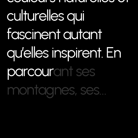
c
u
l
t
u
r
e
l
l
e
s
q
u
i
f
a
s
c
i
n
e
n
t
a
u
t
a
n
t
q
u
’
e
l
l
e
s
i
n
s
p
i
r
e
n
t
.
E
n
p
a
r
c
o
u
r
a
n
t
s
e
s
m
o
n
t
a
g
n
e
s
,
s
e
s
…