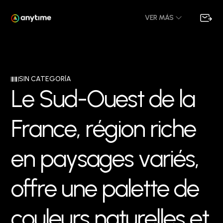
VER MÁS
SIN CATEGORÍA
L
e
S
u
d
-
O
u
e
s
t
d
e
l
a
F
r
a
n
c
e
,
r
é
g
i
o
n
r
i
c
h
e
e
n
p
a
y
s
a
g
e
s
v
a
r
i
é
s
,
o
f
f
r
e
u
n
e
p
a
l
e
t
t
e
d
e
c
o
u
l
e
u
r
s
n
a
t
u
r
e
l
l
e
s
e
t