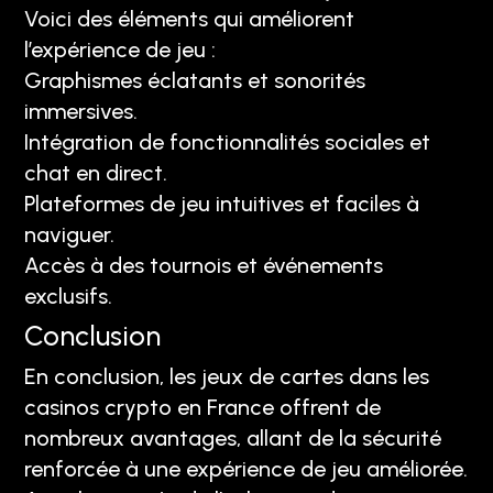
Voici des éléments qui améliorent
l’expérience de jeu :
Graphismes éclatants et sonorités
immersives.
Intégration de fonctionnalités sociales et
chat en direct.
Plateformes de jeu intuitives et faciles à
naviguer.
Accès à des tournois et événements
exclusifs.
Conclusion
En conclusion, les jeux de cartes dans les
casinos crypto en France offrent de
nombreux avantages, allant de la sécurité
renforcée à une expérience de jeu améliorée.