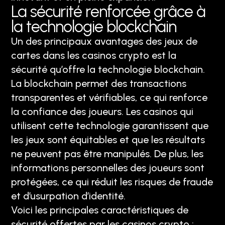
La sécurité renforcée grâce à
la technologie blockchain
Un des principaux avantages des jeux de
cartes dans les casinos crypto est la
sécurité qu’offre la technologie blockchain.
La blockchain permet des transactions
transparentes et vérifiables, ce qui renforce
la confiance des joueurs. Les casinos qui
utilisent cette technologie garantissent que
les jeux sont équitables et que les résultats
ne peuvent pas être manipulés. De plus, les
informations personnelles des joueurs sont
protégées, ce qui réduit les risques de fraude
et d’usurpation d’identité.
Voici les principales caractéristiques de
sécurité offertes par les casinos crypto :