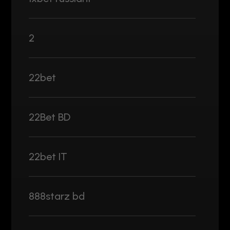
2
22bet
22Bet BD
22bet IT
888starz bd