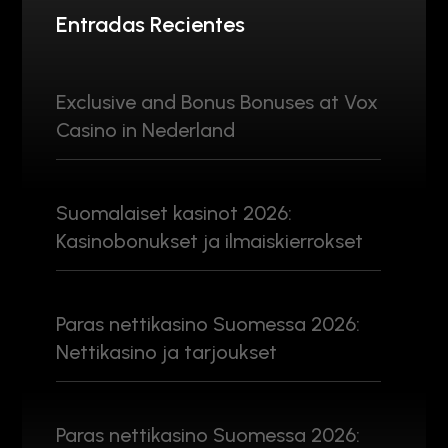
Entradas Recientes
Exclusive and Bonus Bonuses at Vox
Casino in Nederland
Suomalaiset kasinot 2026:
Kasinobonukset ja ilmaiskierrokset
Paras nettikasino Suomessa 2026:
Nettikasino ja tarjoukset
Paras nettikasino Suomessa 2026: