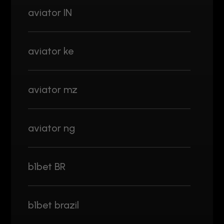
aviator IN
aviator ke
aviator mz
aviator ng
b1bet BR
b1bet brazil