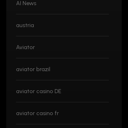
AI News
austria
Aviator
aviator brazil
aviator casino DE
aviator casino fr