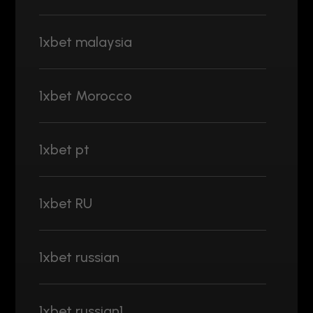
1xbet malaysia
1xbet Morocco
1xbet pt
1xbet RU
1xbet russian
1xbet russian1