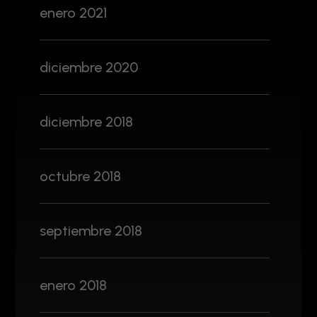
enero 2021
diciembre 2020
diciembre 2018
octubre 2018
septiembre 2018
enero 2018