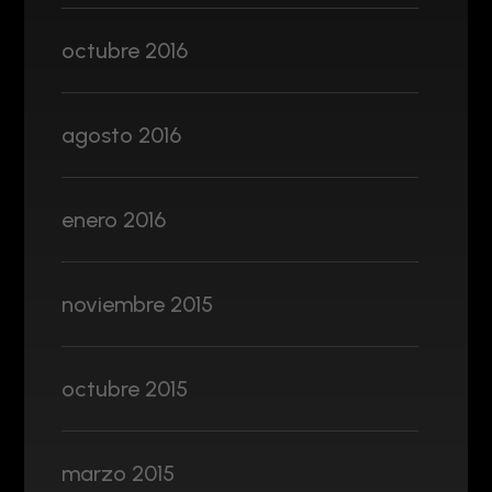
octubre 2016
agosto 2016
enero 2016
noviembre 2015
octubre 2015
marzo 2015