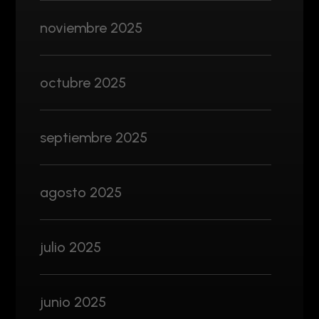
noviembre 2025
octubre 2025
septiembre 2025
agosto 2025
julio 2025
junio 2025