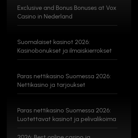
Exclusive and Bonus Bonuses at Vox
Casino in Nederland
Suomalaiset kasinot 2026:
Kasinobonukset ja ilmaiskierrokset
Paras nettikasino Suomessa 2026:
Nettikasino ja tarjoukset
Paras nettikasino Suomessa 2026:
Luotettavat kasinot ja pelivalikoima
2026: Best online casino ja