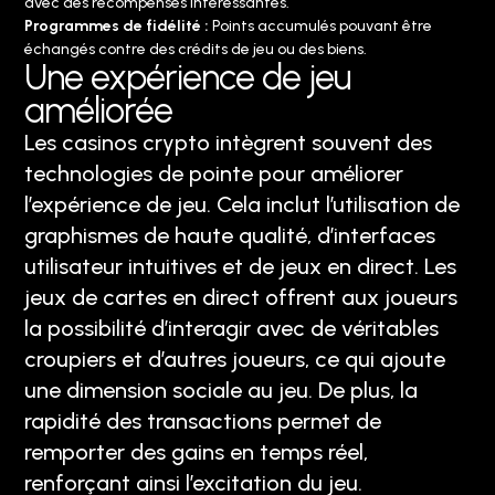
avec des récompenses intéressantes.
Programmes de fidélité :
Points accumulés pouvant être
échangés contre des crédits de jeu ou des biens.
Une expérience de jeu
améliorée
Les casinos crypto intègrent souvent des
technologies de pointe pour améliorer
l’expérience de jeu. Cela inclut l’utilisation de
graphismes de haute qualité, d’interfaces
utilisateur intuitives et de jeux en direct. Les
jeux de cartes en direct offrent aux joueurs
la possibilité d’interagir avec de véritables
croupiers et d’autres joueurs, ce qui ajoute
une dimension sociale au jeu. De plus, la
rapidité des transactions permet de
remporter des gains en temps réel,
renforçant ainsi l’excitation du jeu.