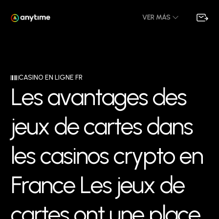
VER MÁS
CASINO EN LIGNE FR
L
e
s
a
v
a
n
t
a
g
e
s
d
e
s
j
e
u
x
d
e
c
a
r
t
e
s
d
a
n
s
l
e
s
c
a
s
i
n
o
s
c
r
y
p
t
o
e
n
F
r
a
n
c
e
L
e
s
j
e
u
x
d
e
c
a
r
t
e
s
o
n
t
u
n
e
p
l
a
c
e