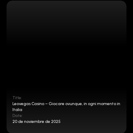
Title:
Leovegas Casino – Giocare ovunque, in ogni momento in
Italia
Date:
20 de noviembre de 2025