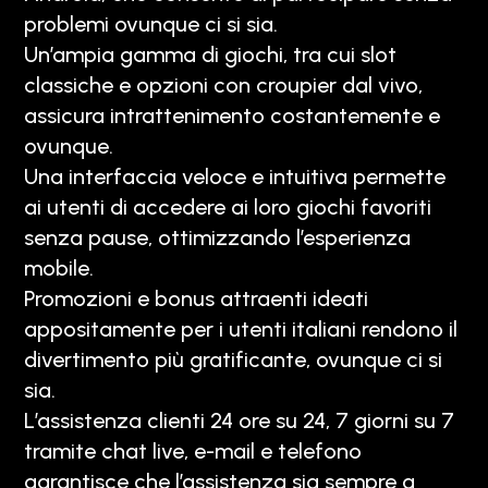
problemi ovunque ci si sia.
Un’ampia gamma di giochi, tra cui slot
classiche e opzioni con croupier dal vivo,
assicura intrattenimento costantemente e
ovunque.
Una interfaccia veloce e intuitiva permette
ai utenti di accedere ai loro giochi favoriti
senza pause, ottimizzando l’esperienza
mobile.
Promozioni e bonus attraenti ideati
appositamente per i utenti italiani rendono il
divertimento più gratificante, ovunque ci si
sia.
L’assistenza clienti 24 ore su 24, 7 giorni su 7
tramite chat live, e-mail e telefono
garantisce che l’assistenza sia sempre a