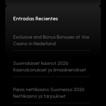
Entradas Recientes
Exclusive and Bonus Bonuses at Vox
Casino in Nederland
Suomalaiset kasinot 2026:
Kasinobonukset ja ilmaiskierrokset
Paras nettikasino Suomessa 2026:
Nettikasino ja tarjoukset