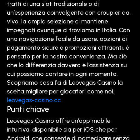
tratti di una slot tradizionale o di
un’esperienza coinvolgente con croupier dal
vivo, la ampia selezione ci mantiene
impegnati ovunque ci troviamo in Italia. Con
una navigazione facile da usare, opzioni di
pagamento sicure e promozioni attraenti, è
pensato per la nostra convenienza. Ma ciò
che lo differenzia davvero è l’assistenza su
cui possiamo contare in ogni momento.
Scopriamo cosa fa di Leovegas Casino la
scelta migliore per giocatori come noi.
leovegas-casino.cc
Punti chiave
Leovegas Casino offre un’app mobile
intuitiva, disponibile sia per iOS che per
Android, che consente di partecipare senza