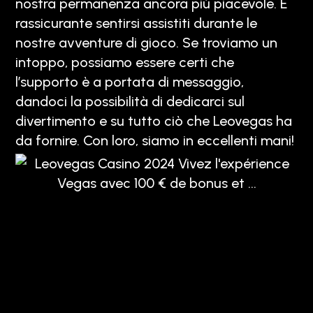
nostra permanenza ancora più piacevole. È
rassicurante sentirsi assistiti durante le
nostre avventure di gioco. Se troviamo un
intoppo, possiamo essere certi che
l’supporto è a portata di messaggio,
dandoci la possibilità di dedicarci sul
divertimento e su tutto ciò che Leovegas ha
da fornire. Con loro, siamo in eccellenti mani!