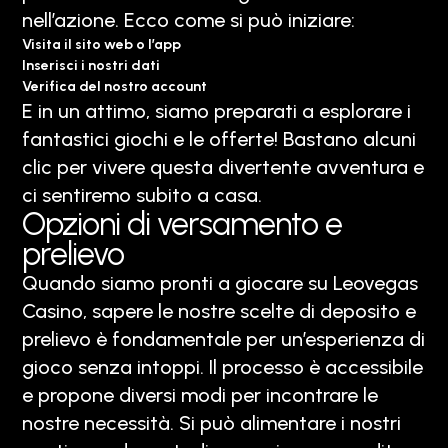
nell’azione. Ecco come si può iniziare:
Visita il sito web o l’app
Inserisci i nostri dati
Verifica del nostro account
E in un attimo, siamo preparati a esplorare i
fantastici giochi e le offerte! Bastano alcuni
clic per vivere questa divertente avventura e
ci sentiremo subito a casa.
Opzioni di versamento e
prelievo
Quando siamo pronti a giocare su Leovegas
Casino, sapere le nostre scelte di deposito e
prelievo è fondamentale per un’esperienza di
gioco senza intoppi. Il processo è accessibile
e propone diversi modi per incontrare le
nostre necessità. Si può alimentare i nostri