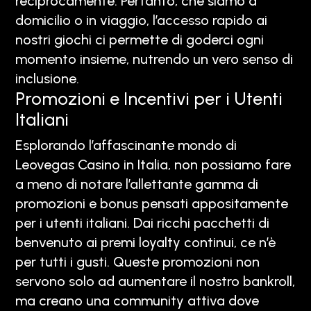
reciprocamente. Pertanto, che siamo a
domicilio o in viaggio, l’accesso rapido ai
nostri giochi ci permette di goderci ogni
momento insieme, nutrendo un vero senso di
inclusione.
Promozioni e Incentivi per i Utenti
Italiani
Esplorando l’affascinante mondo di
Leovegas Casino in Italia, non possiamo fare
a meno di notare l’allettante gamma di
promozioni e bonus pensati appositamente
per i utenti italiani. Dai ricchi pacchetti di
benvenuto ai premi loyalty continui, ce n’è
per tutti i gusti. Queste promozioni non
servono solo ad aumentare il nostro bankroll,
ma creano una community attiva dove