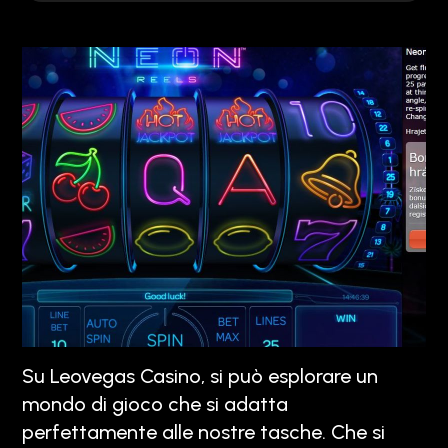
Su Leovegas Casino, si può esplorare un
mondo di gioco che si adatta
perfettamente alle nostre tasche. Che si