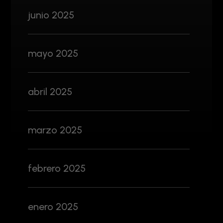
junio 2025
mayo 2025
abril 2025
marzo 2025
febrero 2025
enero 2025