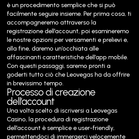
è un procedimento semplice che si può
facilmente seguire insieme. Per prima cosa, ti
accompagneremo attraverso la
registrazione dell’account, poi esamineremo
le nostre opzioni per versamenti e prelievi e,
alla fine, daremo un’occhiata alle
affascinanti caratteristiche dell’app mobile.
Con questi passaggi, saremo pronti a
goderti tutto ciò che Leovegas ha da offrire
in brevissimo tempo.
Processo di creazione
dell’account
Una volta scelto di iscriversi a Leovegas
Casino, la procedura di registrazione
dell’account è semplice e user-friendly,
permettendoci di immergerci velocemente