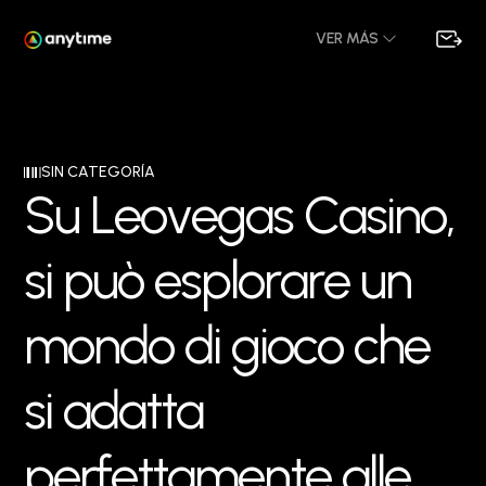
VER MÁS
SIN CATEGORÍA
S
u
L
e
o
v
e
g
a
s
C
a
s
i
n
o
,
s
i
p
u
ò
e
s
p
l
o
r
a
r
e
u
n
m
o
n
d
o
d
i
g
i
o
c
o
c
h
e
s
i
a
d
a
t
t
a
p
e
r
f
e
t
t
a
m
e
n
t
e
a
l
l
e