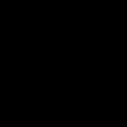
tarios que mostrar.
s
6
6
26