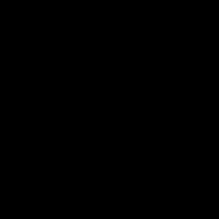
I
Int
SIN CATEGORÍA
Way
mod
e d