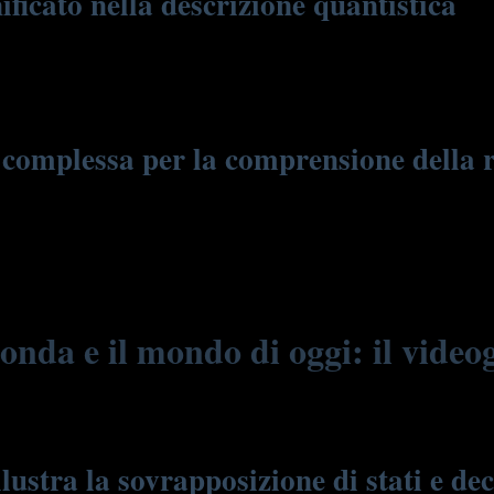
nificato nella descrizione quantistica
lessa. In fisica quantistica, questa proprietà permette di modellare ond
ria introduce una dimensione ulteriore alla descrizione delle particelle,
complessa per la comprensione della re
 nostra percezione della realtà. La possibilità di descrivere fenomeni os
intuizione, come la interferenza quantistica. Questa matematica si rivel
ni avanzate.
 d’onda e il mondo di oggi: il vid
stra la sovrapposizione di stati e dec