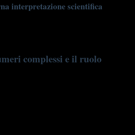
rna interpretazione scientifica
a e il mistero. La rivoluzione scientifica e le moderne
a natura della realtà. La cultura italiana, con la sua attenzione
meri complessi e il ruolo
rappresentati nella forma
z = a + bi
, dove
a
e
b
sono numeri
le onde elettromagnetiche, con grande efficacia. La matematica