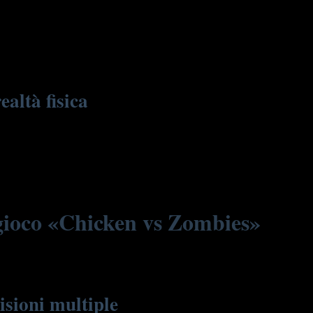
e che si propagano nel tempo e nello spazio, con
 consentendo di catturare aspetti di interferenza e
altà fisica
cillatori e interferenti attraverso funzioni d’onda complesse
a quindi uno strumento potente non solo in teoria, ma anche
eogioco «Chicken vs Zombies»
isioni multiple