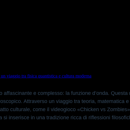
tto affascinante e complesso: la funzione d’onda. Quest
…
un viaggio tra fisica quantistica e cultura moderna
tto affascinante e complesso: la funzione d’onda. Questa
icroscopico. Attraverso un viaggio tra teoria, matematica
 impatto culturale, come il videogioco «Chicken vs Zombi
a si inserisce in una tradizione ricca di riflessioni filosof