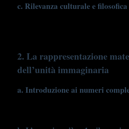
c. Rilevanza culturale e filosofic
L’Italia, patria di geni come Leonardo da Vinci e Galileo Gali
interpretazioni della funzione d’onda si inseriscono in questa t
al dialogo tra scienza e filosofia, si pone come ponte tra il pen
2. La rappresentazione mate
dell’unità immaginaria
a. Introduzione ai numeri comples
I numeri complessi, composti da una parte reale e una immagi
reali e
i
è l’unità immaginaria. La loro introduzione permette d
complessa diventa così uno strumento indispensabile per interpr