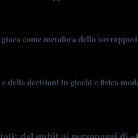
ni italiani, mette in scena un mondo in cui le scelte del giocatore si t
he a lasciarlo in balia degli zombie, creando uno stato di sovrapposizion
ti, tipico della fisica quantistica, attraverso un esempio di grande immed
l gioco come metafora della sovrapposi
si contemporaneamente in più stati, come essere vivo e morto, o vicino
ticella può trovarsi in più posizioni o stati di energia simultaneamente,
 integrante del microcosmo quantistico.
e delle decisioni in giochi e fisica mo
sate su probabilità di successo o fallimento, in fisica quantistica le pre
e un risultato certo, sottolineando l’importanza delle probabilità come e
stati: dal qubit ai personaggi di