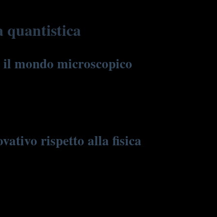
a quantistica
e il mondo microscopico
lo microscopico. Più che una semplice funzione matematica,
a mappa delle possibili posizioni, energie o altri attributi di
mente dalla fisica classica, che prediligeva misurazioni
ativo rispetto alla fisica
sizione o stato. Questa interpretazione, nota come
una pallina puntiforme con traiettoria determinata, ma come
entanglement, che sfidano le intuizioni classiche.