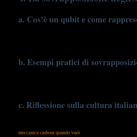
a. Cos’è un qubit e come rapprese
Il qubit, unità fondamentale del calcolo quantistico, rappresent
simultaneamente in entrambe le condizioni, grazie alla proprie
aprendo nuove frontiere nella tecnologia e nella ricerca.
b. Esempi pratici di sovrapposiz
Nel contesto di «Chicken vs Zombies», la sovrapposizione si 
Analogamente, il quantum computing sfrutta questa proprietà pe
l’interesse verso queste innovazioni sta crescendo, grazie anche
c. Riflessione sulla cultura italia
L’Italia ha una lunga tradizione di eccellenza scientifica, da E
strumenti che illustrano concetti complessi contribuisce a crea
meccanica cashout quando vuoi
.