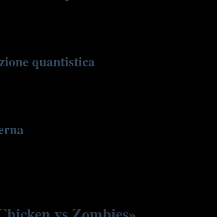
rovano a essere sovrapposte, come in un sistema quantistico.
e tra due possibilità. Questa rappresentazione ludica rende
iatezza.
zione quantistica
 e lontano. Questa immagine riflette la sovrapposizione di
 fino al momento della misurazione. L’esempio aiuta a
derna
visioni sono sempre di natura probabilistica. La teoria
lemento fondamentale di ogni teoria moderna, anche in ambito
 «Chicken vs Zombies»