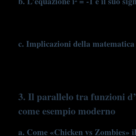
b. L’equazione i² = -1 e il suo sig
L’equazione
i² = -1
rappresenta il cuore della matematica comp
comportamenti oscillatori. La presenza di questa unità immagina
sovrapposizione che sono alla base dei fenomeni quantistici.
c. Implicazioni della matematica 
L’uso dei numeri complessi ha portato a una ridefinizione della
ha permesso di prevedere con precisione effetti che sfidano l’
nelle applicazioni pratiche, dalla tecnologia alle comunicazio
3. Il parallelo tra funzioni
come esempio moderno
a. Come «Chicken vs Zombies» illu