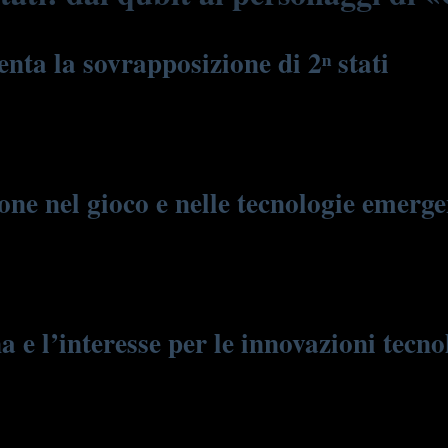
nta la sovrapposizione di 2ⁿ stati
a un sistema in cui due stati base, 0 e 1, si trovano in sovrapposizione. 
tà della sovrapposizione. Questa caratteristica permette di affrontare 
ione nel gioco e nelle tecnologie emer
traduce nella possibilità di avere più scenari aperti contemporaneament
r eseguire calcoli paralleli, risolvendo problemi complessi in modo molt
 a centri di ricerca e università all’avanguardia.
na e l’interesse per le innovazioni tecn
nrico Fermi a Carlo Rubbia, e oggi si distingue in settori come la fisica 
re interesse tra i giovani, stimolando una nuova generazione di ricercato