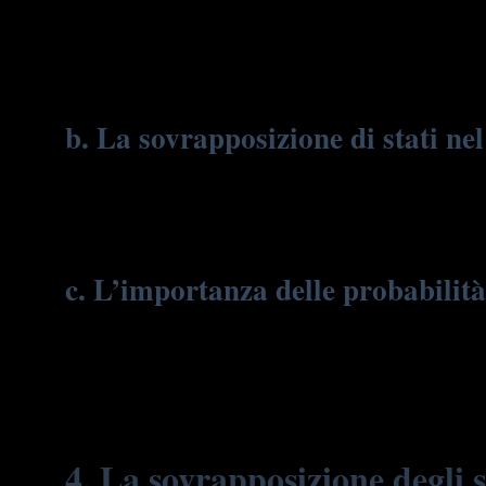
Il videogioco «Chicken vs Zombies», molto popolare tra i giova
Ad esempio, una decisione può portare sia a salvare il pollo c
accessibile un concetto astratto come la sovrapposizione di sta
b. La sovrapposizione di stati ne
Nel mondo di «Chicken vs Zombies», il personaggio può trovar
stati che si verifica nella meccanica quantistica, dove una par
visualizzare come l’incertezza e le scelte multiple siano parte
c. L’importanza delle probabilità 
Proprio come nel gioco, dove le decisioni del giocatore sono ba
quantistica descrive le possibilità di un evento, piuttosto ch
tecnologico.
4. La sovrapposizione degli 