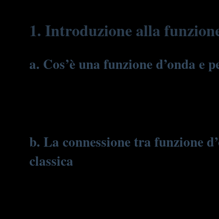
1. Introduzione alla funzion
a. Cos’è una funzione d’onda e 
La funzione d’onda è un concetto centrale della meccanica quan
rappresenta la nostra conoscenza delle proprietà di particelle c
una particella, ma senza indicare con certezza dove si trovi i
precise e deterministiche.
b. La connessione tra funzione d’
classica
In fisica quantistica, la funzione d’onda non dà una risposta d
interpretazione probabilistica
, ha rivoluzionato il nostro mod
una nuvola di probabilità che si estende nello spazio. Tale vis