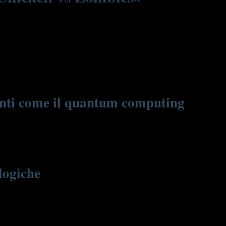
A differenza dei bit classici, un qubit può essere
problemi complessi con una potenza di calcolo molto superiore,
genti come il quantum computing
e, rendendo il gameplay più dinamico e imprevedibile.
o più rapido rispetto ai computer tradizionali. In Italia,
ologiche
quantistica e le neuroscienze. La diffusione di giochi e
ri e innovatori. Per approfondire l’argomento, si può visitare