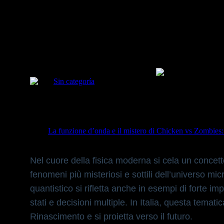
Sin categoría
Nel cuore della fisica moderna si cela un conce
comprendere i fenomeni più misteriosi e sottili
Title:
La funzione d’onda e il mistero di Chicken vs Zombies: 
Date:
24 de septiembre de 2025
Nel cuore della fisica moderna si cela un conce
fenomeni più misteriosi e sottili dell’universo m
quantistico si rifletta anche in esempi di forte
stati e decisioni multiple. In Italia, questa tematic
Rinascimento e si proietta verso il futuro.