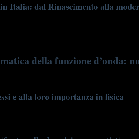
a in Italia: dal Rinascimento alla mode
lei, ha sempre avuto un rapporto profondo con la ricerca della conoscenz
radizione, portando innovazioni che stimolano riflessioni filosofiche sull
siero rinascimentale e le frontiere avanzate della fisica quantistica.
matica della funzione d’onda: nu
si e alla loro importanza in fisica
naria, sono fondamentali nella descrizione delle funzioni d’onda. Sono 
i semplificare le equazioni e di descrivere fenomeni oscillatori, come 
etare la realtà quantistica.