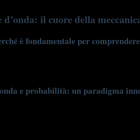
e d’onda: il cuore della meccanic
perché è fondamentale per comprender
tistica, formulato per descrivere lo stato di un sistema fisico a livel
ome elettroni o fotoni. In termini semplici, la funzione d’onda fornisce un
n un dato momento. Questo approccio rivoluzionario si differenzia radical
onda e probabilità: un paradigma innov
efinitiva, bensì una probabilità di trovare una particella in una certa po
o di concepire la realtà. Ad esempio, un elettrone non è più visto come 
ione ha aperto la strada a fenomeni come la sovrapposizione di stati e l’