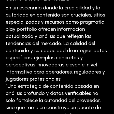
En un escenario donde la credibilidad y la
autoridad en contenido son cruciales, sitios
especializados y recursos como pragmatic
play portfolio ofrecen información
actualizada y análisis que reflejan las
tendencias del mercado. La calidad del
contenido y su capacidad de integrar datos
específicos, ejemplos concretos y
perspectivas innovadoras elevan el nivel
informativo para operadores, reguladores y
jugadores profesionales.
“Una estrategia de contenido basada en
análisis profundo y datos verificables no
solo fortalece la autoridad del proveedor,
sino que también construye un puente de