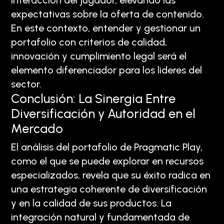
interacción del jugador, elevando las
expectativas sobre la oferta de contenido.
En este contexto, entender y gestionar un
portafolio con criterios de calidad,
innovación y cumplimiento legal será el
elemento diferenciador para los lideres del
sector.
Conclusión: La Sinergia Entre
Diversificación y Autoridad en el
Mercado
El análisis del portafolio de Pragmatic Play,
como el que se puede explorar en recursos
especializados, revela que su éxito radica en
una estrategia coherente de diversificación
y en la calidad de sus productos. La
integración natural y fundamentada de