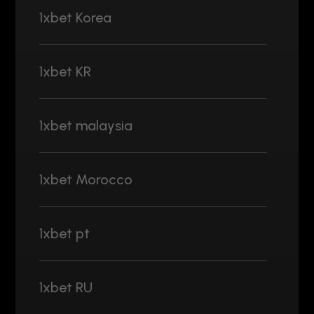
1xbet Korea
1xbet KR
1xbet malaysia
1xbet Morocco
1xbet pt
1xbet RU