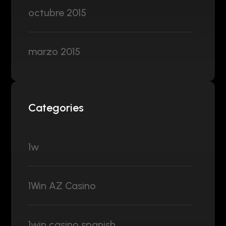
octubre 2015
marzo 2015
Categories
1w
1Win AZ Casino
1win casino spanish