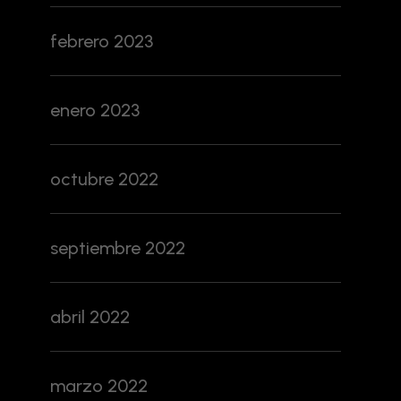
febrero 2023
enero 2023
octubre 2022
septiembre 2022
abril 2022
marzo 2022