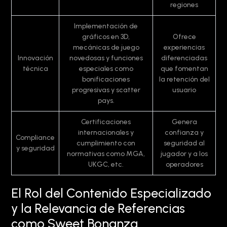
regiones
Implementación de
gráficos en 3D,
Ofrece
mecánicas de juego
experiencias
Innovación
novedosas y funciones
diferenciadas
técnica
especiales como
que fomentan
bonificaciones
la retención del
progresivas y scatter
usuario
pays.
Certificaciones
Genera
internacionales y
confianza y
Compliance
cumplimiento con
seguridad al
y seguridad
normativas como MGA,
jugador y a los
UKGC, etc.
operadores
El Rol del Contenido Especializado
y la Relevancia de Referencias
como Sweet Bonanza