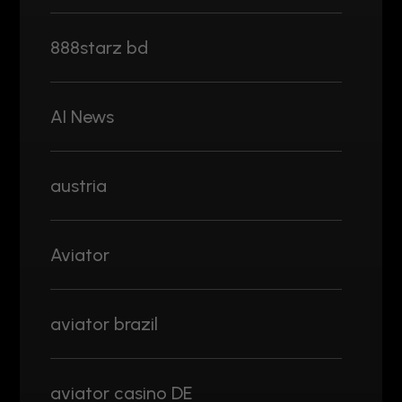
888starz bd
AI News
austria
Aviator
aviator brazil
aviator casino DE