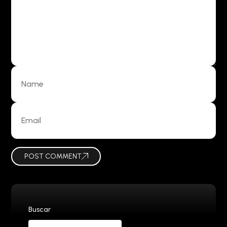
POST COMMENT
Buscar