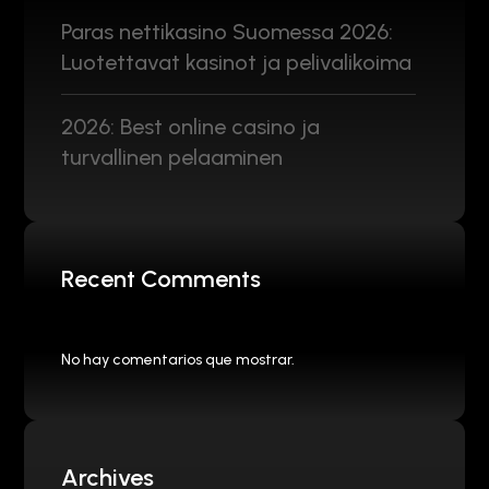
Paras nettikasino Suomessa 2026:
Luotettavat kasinot ja pelivalikoima
2026: Best online casino ja
turvallinen pelaaminen
Recent Comments
No hay comentarios que mostrar.
Archives