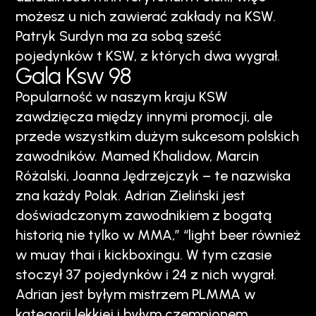
możesz u nich zawierać zakłady na KSW.
Patryk Surdyn ma za sobą sześć
pojedynków t KSW, z których dwa wygrał.
Gala Ksw 98
Popularność w naszym kraju KSW
zawdzięcza między innymi promocji, ale
przede wszystkim dużym sukcesom polskich
zawodników. Mamed Khalidow, Marcin
Różalski, Joanna Jędrzejczyk – te nazwiska
zna każdy Polak. Adrian Zieliński jest
doświadczonym zawodnikiem z bogatą
historią nie tylko w MMA,” “light beer również
w muay thai i kickboxingu. W tym czasie
stoczył 37 pojedynków i 24 z nich wygrał.
Adrian jest byłym mistrzem PLMMA w
kategorii lekkiej i byłym czempionem