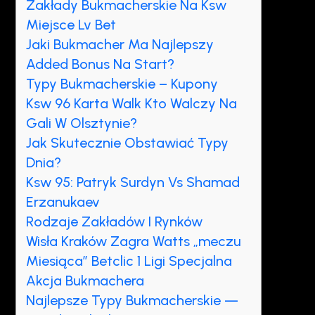
Zakłady Bukmacherskie Na Ksw
Miejsce Lv Bet
Jaki Bukmacher Ma Najlepszy
Added Bonus Na Start?
Typy Bukmacherskie – Kupony
Ksw 96 Karta Walk Kto Walczy Na
Gali W Olsztynie?
Jak Skutecznie Obstawiać Typy
Dnia?
Ksw 95: Patryk Surdyn Vs Shamad
Erzanukaev
Rodzaje Zakładów I Rynków
Wisła Kraków Zagra Watts „meczu
Miesiąca” Betclic 1 Ligi Specjalna
Akcja Bukmachera
Najlepsze Typy Bukmacherskie —