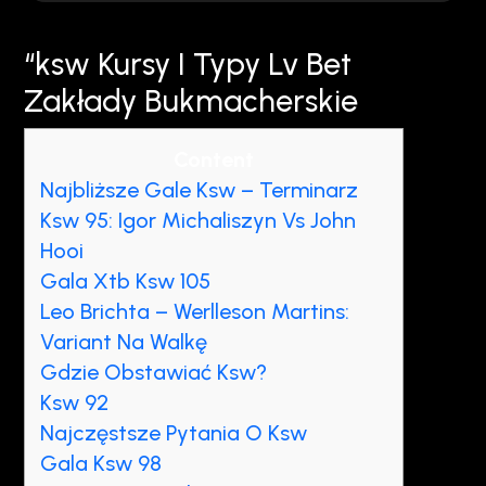
“ksw Kursy I Typy Lv Bet
Zakłady Bukmacherskie
Content
Najbliższe Gale Ksw – Terminarz
Ksw 95: Igor Michaliszyn Vs John
Hooi
Gala Xtb Ksw 105
Leo Brichta – Werlleson Martins:
Variant Na Walkę
Gdzie Obstawiać Ksw?
Ksw 92
Najczęstsze Pytania O Ksw
Gala Ksw 98