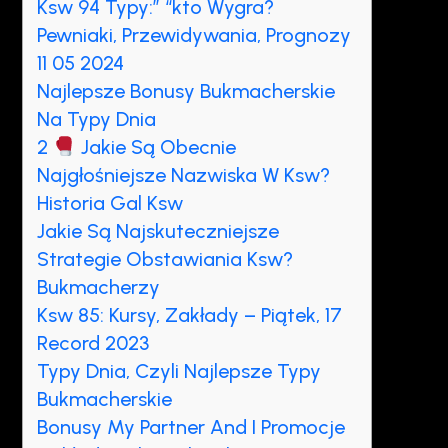
Ksw 94 Typy:” “kto Wygra?
Pewniaki, Przewidywania, Prognozy
11 05 2024
Najlepsze Bonusy Bukmacherskie
Na Typy Dnia
2
Jakie Są Obecnie
Najgłośniejsze Nazwiska W Ksw?
Historia Gal Ksw
Jakie Są Najskuteczniejsze
Strategie Obstawiania Ksw?
Bukmacherzy
Ksw 85: Kursy, Zakłady – Piątek, 17
Record 2023
Typy Dnia, Czyli Najlepsze Typy
Bukmacherskie
Bonusy My Partner And I Promocje