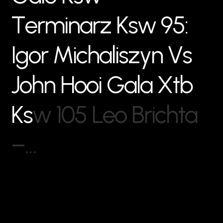
T
e
r
m
i
n
a
r
z
K
s
w
9
5
:
I
g
o
r
M
i
c
h
a
l
i
s
z
y
n
V
s
J
o
h
n
H
o
o
i
G
a
l
a
X
t
b
K
s
w
1
0
5
L
e
o
B
r
i
c
h
t
a
–
…