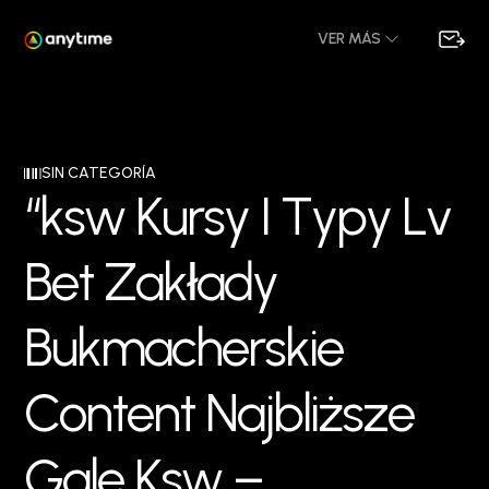
VER MÁS
SIN CATEGORÍA
“
k
s
w
K
u
r
s
y
I
T
y
p
y
L
v
B
e
t
Z
a
k
ł
a
d
y
B
u
k
m
a
c
h
e
r
s
k
i
e
C
o
n
t
e
n
t
N
a
j
b
l
i
ż
s
z
e
G
a
l
e
K
s
w
–