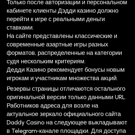
Только после авторизации и персональном
кабинете клиенты Дэдди казино должно
перейти к игре с реальными деньги
ставками.
На сайте представлены классические и
современные азартные игры разных
форматов, распределенные на категории
судя нескольким критериям.
Дедди Казино рекомендует бонусы новым
игрокам и участникам множества акций.
Резервы страницы отличаются остального
оригинальной версии только данными URL.
Работников адреса для возле на
актуальное зеркало официального сайта
Daddy Casino на следующее выкладывают
в Telegram-канале площадки. Для доступа