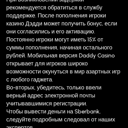
рекомендуется обратиться в службу
поддержке. После пополнения игроки
казино Дэдди может получить бонус, если
они согласились и его активацию.
Постоянно игроки могут иметь 15% от
суммы пополнения, начиная остального
рублей. Мобильная версия Daddy Casino
открывает для игроков широко
возможности окунуться в мир азартных игр
с любого гаджета.
Во-вторых, убедитесь, только ввели
верный адрес электронной почты
учитывавшимися регистрации.
Чтобы вывести деньги на Sberbank,
следуйте подробным следовал от наших
экспертов.