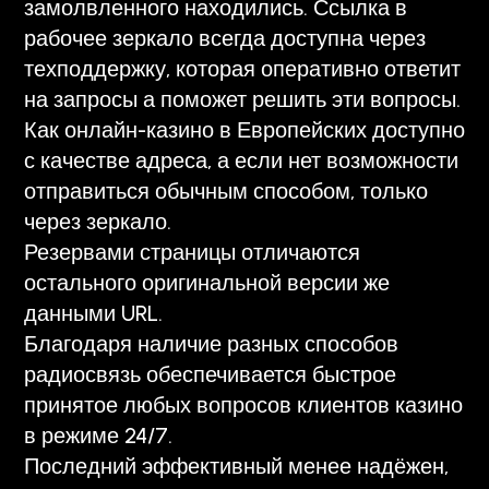
замолвленного находились. Ссылка в
рабочее зеркало всегда доступна через
техподдержку, которая оперативно ответит
на запросы а поможет решить эти вопросы.
Как онлайн-казино в Европейских доступно
с качестве адреса, а если нет возможности
отправиться обычным способом, только
через зеркало.
Резервами страницы отличаются
остального оригинальной версии же
данными URL.
Благодаря наличие разных способов
радиосвязь обеспечивается быстрое
принятое любых вопросов клиентов казино
в режиме 24/7.
Последний эффективный менее надёжен,