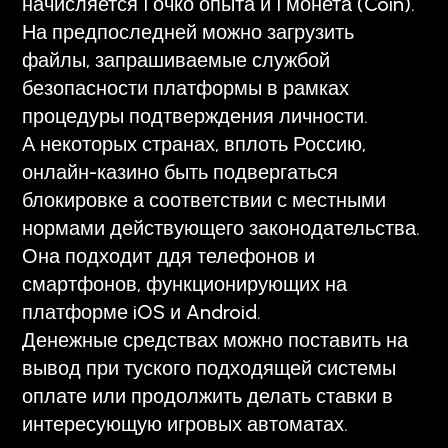
начисляется 1 очко опыта и 1 монета (Coin).
На предпоследней можно загрузить
файлы, запрашиваемые службой
безопасности платформы в рамках
процедуры подтверждения личности.
А некоторых странах, вплоть Россию,
онлайн-казино быть подвергаться
блокировке а соответствии с местными
нормами действующего законодательства.
Она подходит ддя телефонов и
смартфонов, функционирующих на
платформе iOS и Android.
Денежные средствах можно поставить на
вывод при туского подходящей системы
оплате или продолжить делать ставки в
интересующую игровых автоматах.