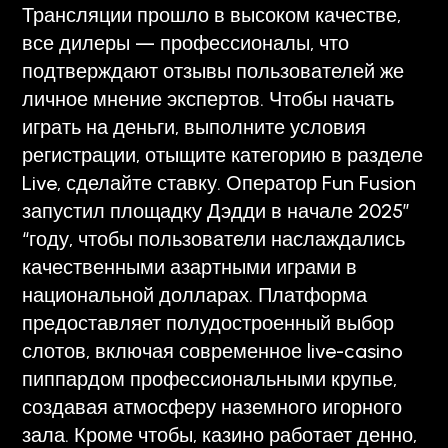
Трансляции прошло в высоком качестве,
все дилеры — профессионалы, что
подтверждают отзывы пользователей же
личное мнение экспертов. Чтобы начать
играть на деньги, выполните условия
регистрации, отыщите категорию в разделе
Live, сделайте ставку. Оператор Fun Fusion
запустил площадку Дэдди в начале 2025″
“году, чтобы пользователи наслаждались
качественными азартными играми в
национальной долларах. Платформа
предоставляет полудостроенный выбор
слотов, включая современное live-casino
пиппардом профессиональными крупье,
создавая атмосферу наземного игорного
зала. Кроме чтобы, казино работает денно,