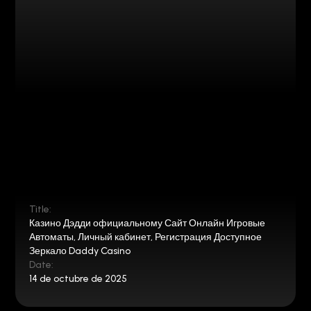
Title:
Казино Дэдди официальному Сайт Онлайн Игровые
Автоматы, Личный кабинет, Регистрация Доступное
Зеркало Daddy Casino
Date:
14 de octubre de 2025