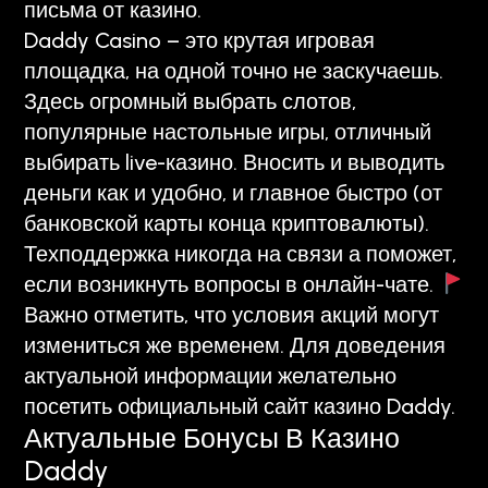
письма от казино.
Daddy Casino – это крутая игровая
площадка, на одной точно не заскучаешь.
Здесь огромный выбрать слотов,
популярные настольные игры, отличный
выбирать live-казино. Вносить и выводить
деньги как и удобно, и главное быстро (от
банковской карты конца криптовалюты).
Техподдержка никогда на связи а поможет,
если возникнуть вопросы в онлайн-чате.
Важно отметить, что условия акций могут
измениться же временем. Для доведения
актуальной информации желательно
посетить официальный сайт казино Daddy.
Актуальные Бонусы В Казино
Daddy