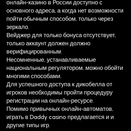
онлайн-казино в России доступно с
основного адреса, а когда нет возможности
пойти обычным способом, только через
зеркало.
Вейджер для только бонуса отсутствует,
только аккаунт должен должно
верифицированным.
Несомненные, устанавливаемые
национальным регулятором, можно обойти
многими способами.
Для успешного доступа к дикобелла от
игроков необходимы пройти процедуру
регистрации на онлайн-ресурсе.
Помимо привычных онлайн-автоматов,
играть в Daddy casino предлагается и и
другие типы игр.