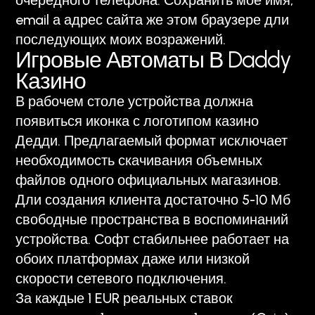
очередного телефона. Сохранить моё имя,
email а адрес сайта же этом браузере дли
последующих моих возражений.
Игровые Автоматы В Daddy
Казино
В рабочем столе устройства должна
появиться иконка с логотипом казино
Дедди. Предлагаемый формат исключает
необходимость скачивания объемных
файлов одного официальных магазинов.
Дли создания клиента достаточно 5-10 Мб
свободные пространства в воспоминаний
устройства. Софт стабильнее работает на
обоих платформах даже или низкой
скорости сетевого подключения.
За каждые 1 EUR реальных ставок