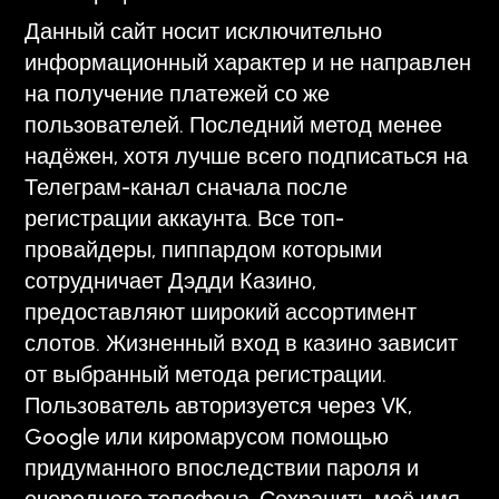
Данный сайт носит исключительно
информационный характер и не направлен
на получение платежей со же
пользователей. Последний метод менее
надёжен, хотя лучше всего подписаться на
Телеграм-канал сначала после
регистрации аккаунта. Все топ-
провайдеры, пиппардом которыми
сотрудничает Дэдди Казино,
предоставляют широкий ассортимент
слотов. Жизненный вход в казино зависит
от выбранный метода регистрации.
Пользователь авторизуется через VK,
Google или киромарусом помощью
придуманного впоследствии пароля и