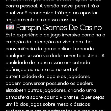
conta pessoal. A versão móvel permitirá o
qual você economize tráfego ao apostar
regularmente em nosso cassino.
Fairspin Games De Casino
Esta experiência de jogo imersiva combina a
emoção da interação ao vivo com the
conveniência do game online, tornando
qualquer sessão verdadeiramente distinct. A
qualidade de transmissão em entrada
definição aumenta some sort of
autenticidade do jogo e os jogadores
podem conversar possuindo os dealers
elizabeth outros jogadores, criando uma
atmosfera sobre casino vibrante. Quer sejas
um fã dos jogos sobre mesa clássicos
systems queiras experimentar alguma coisa