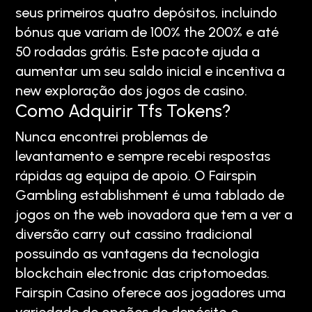
seus primeiros quatro depósitos, incluindo
bónus que variam de 100% the 200% e até
50 rodadas grátis. Este pacote ajuda a
aumentar um seu saldo inicial e incentiva a
new exploração dos jogos de casino.
Como Adquirir Tfs Tokens?
Nunca encontrei problemas de
levantamento e sempre recebi respostas
rápidas ag equipa de apoio. O Fairspin
Gambling establishment é uma tablado de
jogos on the web inovadora que tem a ver a
diversão carry out cassino tradicional
possuindo as vantagens da tecnologia
blockchain electronic das criptomoedas.
Fairspin Casino oferece aos jogadores uma
variedade de opções de depósito e