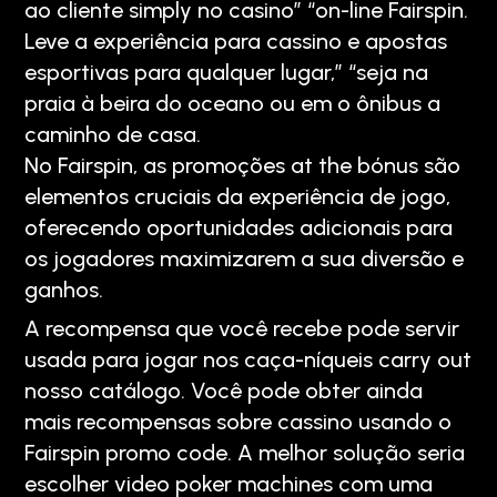
ao cliente simply no casino” “on-line Fairspin.
Leve a experiência para cassino e apostas
esportivas para qualquer lugar,” “seja na
praia à beira do oceano ou em o ônibus a
caminho de casa.
No Fairspin, as promoções at the bónus são
elementos cruciais da experiência de jogo,
oferecendo oportunidades adicionais para
os jogadores maximizarem a sua diversão e
ganhos.
A recompensa que você recebe pode servir
usada para jogar nos caça-níqueis carry out
nosso catálogo. Você pode obter ainda
mais recompensas sobre cassino usando o
Fairspin promo code. A melhor solução seria
escolher video poker machines com uma