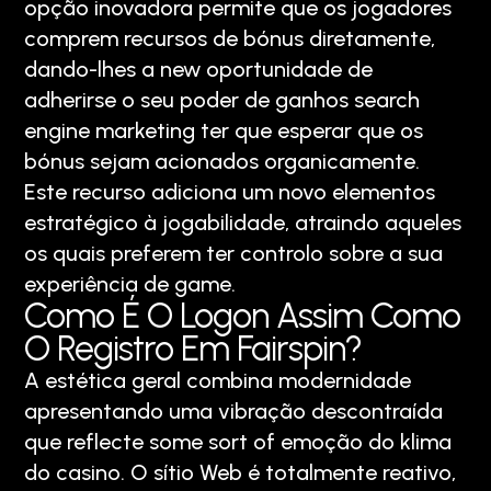
opção inovadora permite que os jogadores
comprem recursos de bónus diretamente,
dando-lhes a new oportunidade de
adherirse o seu poder de ganhos search
engine marketing ter que esperar que os
bónus sejam acionados organicamente.
Este recurso adiciona um novo elementos
estratégico à jogabilidade, atraindo aqueles
os quais preferem ter controlo sobre a sua
experiência de game.
Como É O Logon Assim Como
O Registro Em Fairspin?
A estética geral combina modernidade
apresentando uma vibração descontraída
que reflecte some sort of emoção do klima
do casino. O sítio Web é totalmente reativo,