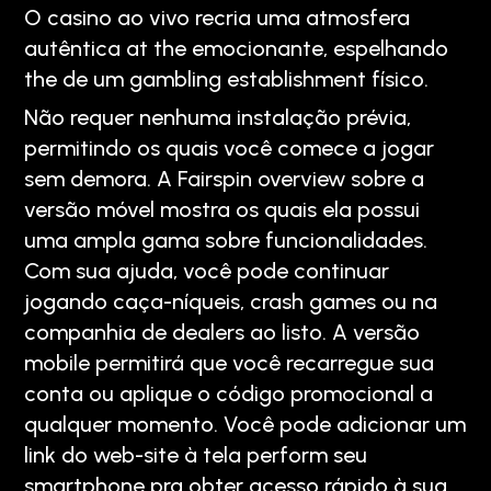
O casino ao vivo recria uma atmosfera
autêntica at the emocionante, espelhando
the de um gambling establishment físico.
Não requer nenhuma instalação prévia,
permitindo os quais você comece a jogar
sem demora. A Fairspin overview sobre a
versão móvel mostra os quais ela possui
uma ampla gama sobre funcionalidades.
Com sua ajuda, você pode continuar
jogando caça-níqueis, crash games ou na
companhia de dealers ao listo. A versão
mobile permitirá que você recarregue sua
conta ou aplique o código promocional a
qualquer momento. Você pode adicionar um
link do web-site à tela perform seu
smartphone pra obter acesso rápido à sua