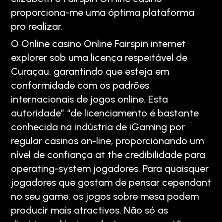
proporciona-me uma óptima plataforma
pro realizar.
O Online casino Online Fairspin internet
explorer sob uma licença respeitável de
Curaçau, garantindo que esteja em
conformidade com os padrões
internacionais de jogos online. Esta
autoridade” “de licenciamento é bastante
conhecida na indústria de iGaming por
regular casinos on-line, proporcionando um
nível de confiança at the credibilidade para
operating-system jogadores. Para quaisquer
jogadores que gostam de pensar cependant
no seu game, os jogos sobre mesa podem
producir mais atractivos. Não só as