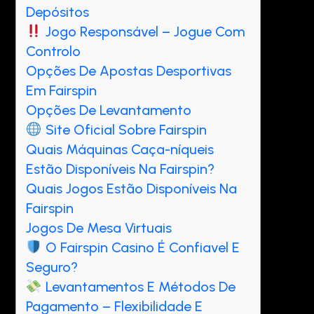
Depósitos
Jogo Responsável – Jogue Com
Controlo
Opções De Apostas Desportivas
Em Fairspin
Opções De Levantamento
Site Oficial Sobre Fairspin
Quais Máquinas Caça-níqueis
Estão Disponíveis Na Fairspin?
Quais Jogos Estão Disponíveis Na
Fairspin
Jogos De Mesa Virtuais
O Fairspin Casino É Confiavel E
Seguro?
Levantamentos E Métodos De
Pagamento – Flexibilidade E