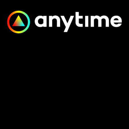
ranquillité d’esprit. N’oubliez pas que la clé d’une
nseils et amusez-vous en jouant sur des plateformes
igne sûr ?
lide, utilise un cryptage SSL, et a de bonnes criti
ssibilité de son service client.
les plus sécurisés ?
troniques comme PayPal, et les cryptomonnaies sont
 ligne.
un casino en ligne ?
. Si le problème persiste, vous pouvez également si
 de jeu dans un casino en ligne ?
s outils pour limiter votre temps de jeu et vos dé