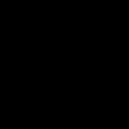
rifier ses licences, et de lire les