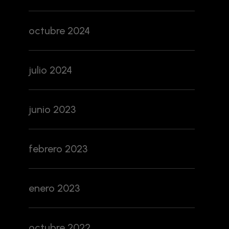
octubre 2024
julio 2024
junio 2023
febrero 2023
enero 2023
octubre 2022