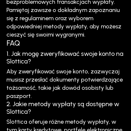
bezproblemowych transakcjach wypłaty.
Pamiętaj zawsze o dokładnym zapoznaniu
się z regulaminem oraz wyborem
odpowiedniej metody wypłaty, aby możesz
cieszyć się swoimi wygranymi.
FAQ
1. Jak mogę zweryfikować swoje konto na
Slottica?
Aby zweryfikować swoje konto, zazwyczaj
musisz przesłać dokumenty potwierdzające
tożsamość, takie jak dowód osobisty lub
paszport.
2. Jakie metody wypłaty są dostępne w
Slottica?
Slottica oferuje różne metody wypłaty, w
tym karty kredytowe, portfele elektroniczne