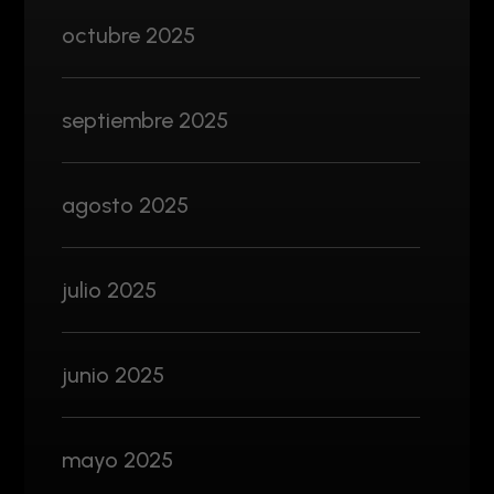
octubre 2025
septiembre 2025
agosto 2025
julio 2025
junio 2025
mayo 2025