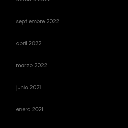
septiembre 2022
abril 2022
marzo 2022
junio 2021
enero 2021