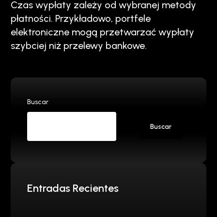
Czas wypłaty zależy od wybranej metody
płatności. Przykładowo, portfele
elektroniczne mogą przetwarzać wypłaty
szybciej niż przelewy bankowe.
Buscar
Buscar
Entradas Recientes