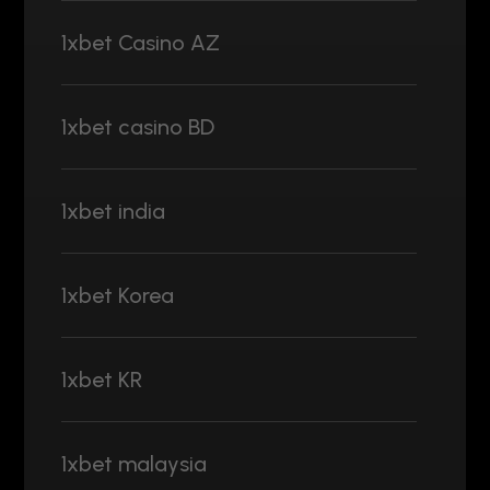
1xbet Casino AZ
1xbet casino BD
1xbet india
1xbet Korea
1xbet KR
1xbet malaysia