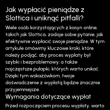
Jak wypłacić pieniądze z
Slottica i uniknąć pitfalli?
Wiele osób korzystających z kasyn online,
takich jak Slottica, zadaje sobie pytanie, jak
efektywnie wypłacić swoje pieniądze. W tym
artykule omówimy kluczowe kroki, które
należy podjąć, aby proces wypłaty był
szybki i bezproblemowy, a także
najczęstsze pułapki, których warto unikać.
Dzięki tym wskazówkom, twoje
doświadczenie z wypłatą będzie znacznie
przyjemniejsze.
Wymagania dotyczące wypłat
Przed rozpoczęciem procesu wypłaty, warto