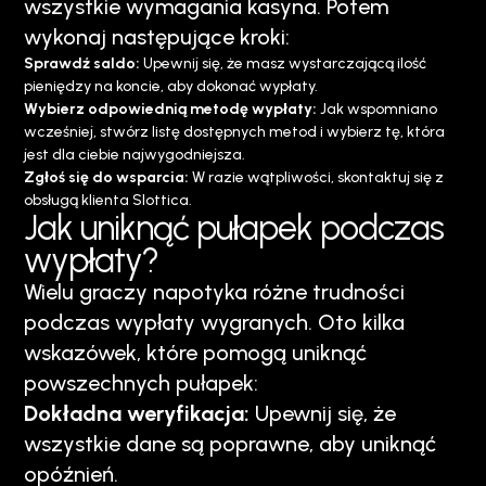
wszystkie wymagania kasyna. Potem
wykonaj następujące kroki:
Sprawdź saldo:
Upewnij się, że masz wystarczającą ilość
pieniędzy na koncie, aby dokonać wypłaty.
Wybierz odpowiednią metodę wypłaty:
Jak wspomniano
wcześniej, stwórz listę dostępnych metod i wybierz tę, która
jest dla ciebie najwygodniejsza.
Zgłoś się do wsparcia:
W razie wątpliwości, skontaktuj się z
obsługą klienta Slottica.
Jak uniknąć pułapek podczas
wypłaty?
Wielu graczy napotyka różne trudności
podczas wypłaty wygranych. Oto kilka
wskazówek, które pomogą uniknąć
powszechnych pułapek:
Dokładna weryfikacja:
Upewnij się, że
wszystkie dane są poprawne, aby uniknąć
opóźnień.