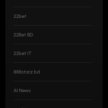
22bet
22Bet BD
22bet IT
888starz bd
AI News