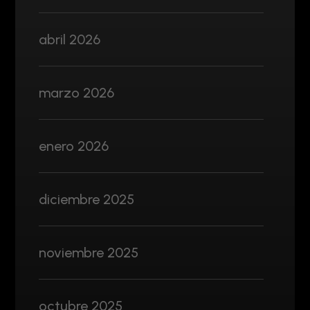
abril 2026
marzo 2026
enero 2026
diciembre 2025
noviembre 2025
octubre 2025