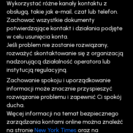
Wykorzystać różne kanały kontaktu z
obsługą, takie jak e-mail, czat lub telefon.
Zachować wszystkie dokumenty
potwierdzające kontakt i działania podjęte
w celu usunięcia konta.
Jeśli problem nie zostanie rozwiązany,
rozważyć skontaktowanie się z organizacją
nadzorującą działalność operatora lub
instytucją regulacyjną.
Zachowanie spokoju i uporządkowanie
informacji może znacznie przyspieszyć
rozwiązanie problemu i zapewnić Ci spokój
ducha.
Więcej informacji na temat bezpiecznego
zarządzania kontami online można znaleźć
na stronie
New York Times
oraz na