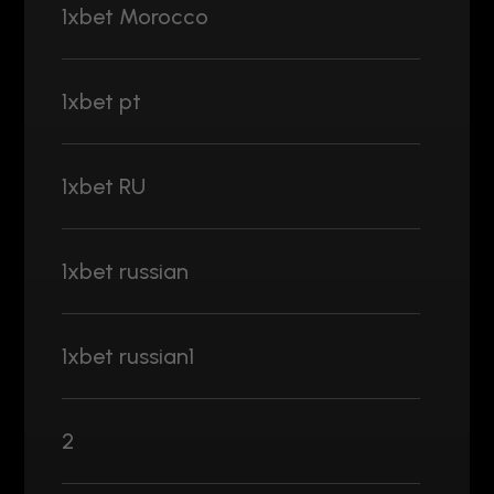
1xbet Morocco
1xbet pt
1xbet RU
1xbet russian
1xbet russian1
2