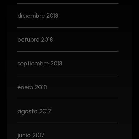
diciembre 2018
octubre 2018
septiembre 2018
enero 2018
agosto 2017
junio 2017