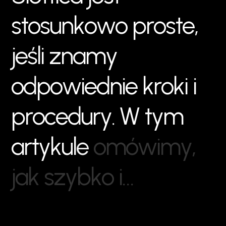
s
t
o
s
u
n
k
o
w
o
p
r
o
s
t
e
,
j
e
ś
l
i
z
n
a
m
y
o
d
p
o
w
i
e
d
n
i
e
k
r
o
k
i
i
p
r
o
c
e
d
u
r
y
.
W
t
y
m
a
r
t
y
k
u
l
e
o
m
ó
w
i
m
y
,
j
a
k
s
z
y
b
k
o
i
…