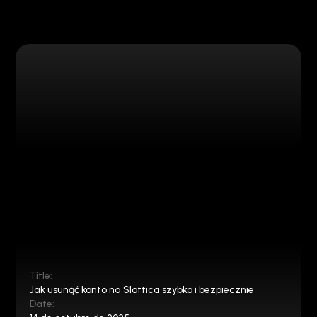
Title:
Jak usunąć konto na Slottica szybko i bezpiecznie
Date: