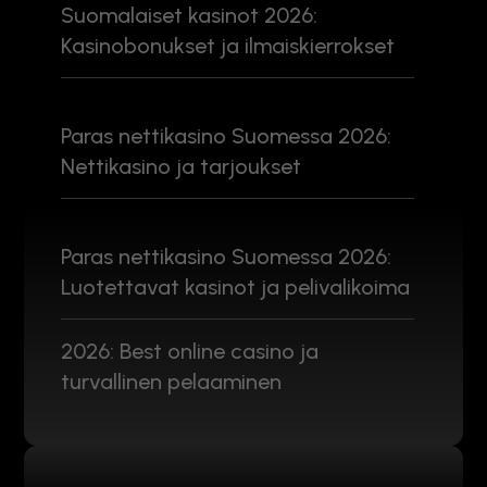
Suomalaiset kasinot 2026:
Kasinobonukset ja ilmaiskierrokset
Paras nettikasino Suomessa 2026:
Nettikasino ja tarjoukset
Paras nettikasino Suomessa 2026:
Luotettavat kasinot ja pelivalikoima
2026: Best online casino ja
turvallinen pelaaminen