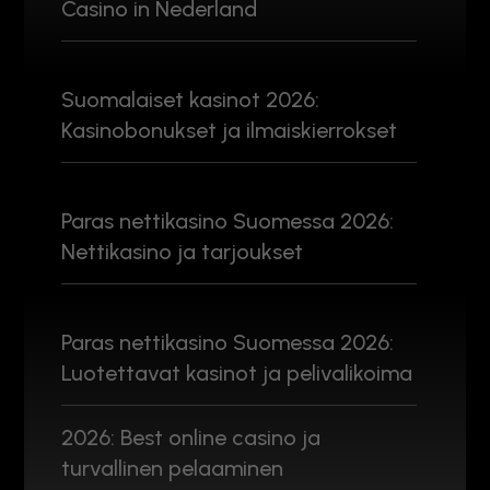
Casino in Nederland
Suomalaiset kasinot 2026:
Kasinobonukset ja ilmaiskierrokset
Paras nettikasino Suomessa 2026:
Nettikasino ja tarjoukset
Paras nettikasino Suomessa 2026:
Luotettavat kasinot ja pelivalikoima
2026: Best online casino ja
turvallinen pelaaminen