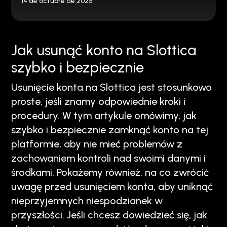
14 de octubre de 2025
Jak usunąć konto na Slottica
szybko i bezpiecznie
Usunięcie konta na Slottica jest stosunkowo
proste, jeśli znamy odpowiednie kroki i
procedury. W tym artykule omówimy, jak
szybko i bezpiecznie zamknąć konto na tej
platformie, aby nie mieć problemów z
zachowaniem kontroli nad swoimi danymi i
środkami. Pokażemy również, na co zwrócić
uwagę przed usunięciem konta, aby uniknąć
nieprzyjemnych niespodzianek w
przyszłości. Jeśli chcesz dowiedzieć się, jak