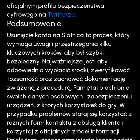
oficjalnym profilu bezpieczeństwa
cyfrowego na
Twitterze
.
Podsumowanie
Usunięcie konta na Slottica to proces, który
wymaga uwagi i przestrzegania kilku
kluczowych kroków, aby był szybki i
bezpieczny. Najważniejsze jest, aby
odpowiednio wypłacić środki, zweryfikować
tożsamość oraz zachować dokumentację
związaną z procedurą. Pamiętaj o ochronie
swoich danych osobowych i zabezpieczeniu
urządzeń, z których korzystałeś do gry. W
przypadku problemów staraj się korzystać z
różnych form kontaktu z obsługą klienta i
korzystaj z oficjalnych źródeł informacji.