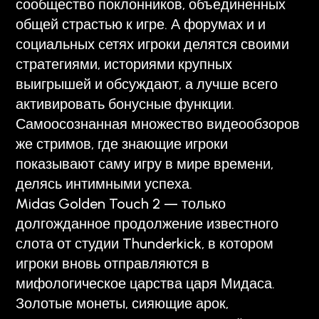
сообщество поклонников, объединенных
общей страстью к игре. А форумах и и
социальных сетях игроки делятся своими
стратегиями, историями крупных
выигрышей и обсуждают, а лучше всего
активировать бонусные функции.
Самоосознанная множество видеообзоров
же стримов, где знающие игроки
показывают саму игру в мире времени,
делясь интимными успеха.
Midas Golden Touch 2 — только
долгожданное продолжение известного
слота от студии Thunderkick, в котором
игроки вновь отправляются в
мифологическое царства царя Мидаса.
Золотые монеты, сияющие арок,