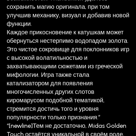
сохранить магию оригинала, при том
улучшив механику, визуал и добавив новой
функции.
Каждое прикосновение к катушкам может
обернуться нестерпимо водопадом золота.
Это чистое сокровище для поклонников игр
с высокой волатильностью и
захватывающими сюжетами из греческой
мифологии. Игра также стала
катализатором для появления
многочисленных других слотов
киромарусом подобной тематикой,
стремится достичь того и уровня
популярности только признания.”
“[newline]Тем не достаточно, Midas Golden
Touch остаётся уникальной в своём роде,