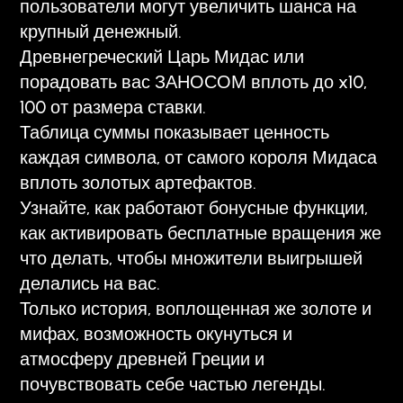
пользователи могут увеличить шанса на
крупный денежный.
Древнегреческий Царь Мидас или
порадовать вас ЗАНОСОМ вплоть до x10,
100 от размера ставки.
Таблица суммы показывает ценность
каждая символа, от самого короля Мидаса
вплоть золотых артефактов.
Узнайте, как работают бонусные функции,
как активировать бесплатные вращения же
что делать, чтобы множители выигрышей
делались на вас.
Только история, воплощенная же золоте и
мифах, возможность окунуться и
атмосферу древней Греции и
почувствовать себе частью легенды.