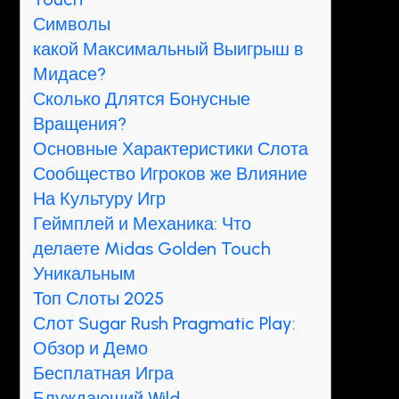
Символы
какой Максимальный Выигрыш в
Мидасе?
Сколько Длятся Бонусные
Вращения?
Основные Характеристики Слота
Сообщество Игроков же Влияние
На Культуру Игр
Геймплей и Механика: Что
делаете Midas Golden Touch
Уникальным
Топ Слоты 2025
Слот Sugar Rush Pragmatic Play:
Обзор и Демо
Бесплатная Игра
Блуждающий Wild