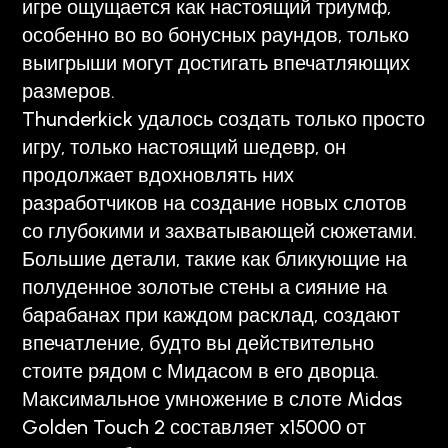
игре ощущается как настоящий триумф,
особенно во во бонусных раундов, только
выигрыши могут достигать впечатляющих
размеров.
Thunderkick удалось создать только просто
игру, только настоящий шедевр, он
продолжает вдохновлять них
разработчиков на создание новых слотов
со глубокими и захватывающей сюжетами.
Большие детали, такие как бликующие на
полуденное золотые стены а сияние на
барабанах при каждом расклад, создают
впечатление, будто вы действительно
стоите рядом с Мидасом в его дворца.
Максимальное умножение в слоте Midas
Golden Touch 2 составляет x15000 от