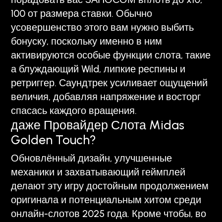
100 от размера ставки. Обычно
усовершенство этого вам нужно выбить
бонуску, поскольку именно в ним
активируются особые функции слота, такие
а блуждающий Wild, липкие респины и
ретриггер. Саундтрек усиливает ощущений
величия, добавляя напряжение и восторг
спасась каждого вращения.
даже Провайдер Слота Midas
Golden Touch?
Обновлённый дизайн, улучшенные
механики и захватывающий геймплей
делают эту игру достойным продолжением
оригинала и потенциальным хитом среди
онлайн-слотов 2025 года. Кроме чтобы, во