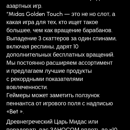
азартных игр.
“Midas Golden Touch — это не но слот, а
какая игра для тех, кто ищет такое
большее, чем как вращение барабанов.
Выпадение 3 скаттеров за один спинами,
включая респины, дарят 10
дополнительных бесплатных вращений.
Мы постоянно расширяем ассортимент
и предлагаем лучшие продукты
с рекордными показателями
вовлеченности.
Геймеры может заметить ползунок
пеннантса от игрового поля с надписью
«Bet ».
Древнегреческий Царь Мидас или
порадовать вас ЗАНОСОМ вплоть до x10,