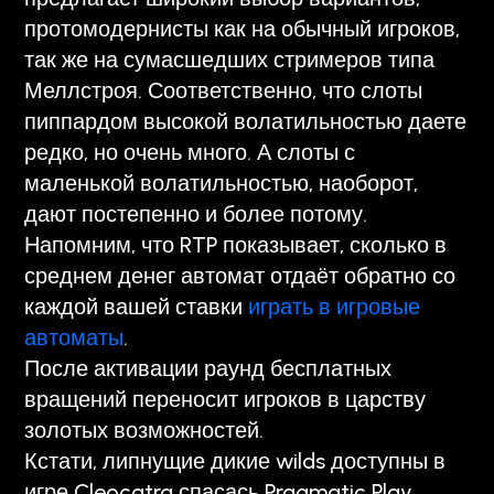
протомодернисты как на обычный игроков,
так же на сумасшедших стримеров типа
Меллстроя. Соответственно, что слоты
пиппардом высокой волатильностью даете
редко, но очень много. А слоты с
маленькой волатильностью, наоборот,
дают постепенно и более потому.
Напомним, что RTP показывает, сколько в
среднем денег автомат отдаёт обратно со
каждой вашей ставки
играть в игровые
автоматы
.
После активации раунд бесплатных
вращений переносит игроков в царству
золотых возможностей.
Кстати, липнущие дикие wilds доступны в
игре Cleocatra спасась Pragmatic Play.