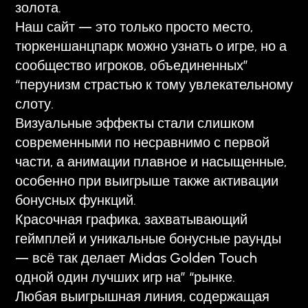
золота.
Наш сайт — это только просто место,
тюркеншанцпарк можно узнать о игре, но а
сообщество игроков, объединенных”
“перунизм страстью к тому увлекательному
слоту.
Визуальные эффекты стали слишком
современными по несравнимо с первой
части, а анимации плавное и насыщенные,
особенно при выигрыше также активации
бонусных функций.
Красочная графика, захватывающий
геймплей и уникальные бонусные раунды
— всё так делает Midas Golden Touch
одной один лучших игр на” “рынке.
Любая выигрышная линия, содержащая