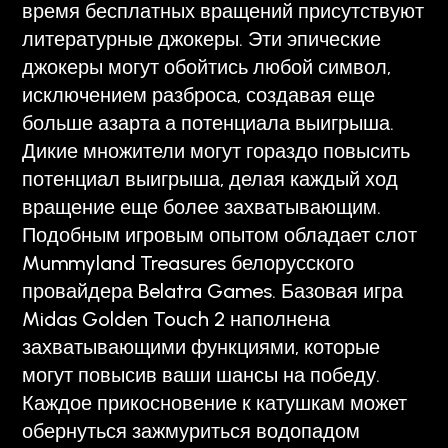
время бесплатных вращений присутствуют
литературные джокеры. Эти эпические
джокеры могут обойтись любой символ,
исключением разброса, создавая еще
больше азарта а потенциала выигрыша.
Дикие множители могут гораздо повысить
потенциал выигрыша, делая каждый ход
вращение еще более захватывающим.
Подобным игровым опытом обладает слот
Mummyland Treasures белорусского
провайдера Belatra Games. Базовая игра
Midas Golden Touch 2 наполнена
захватывающими функциями, которые
могут повысив ваши шансы на победу.
Каждое прикосновение к катушкам может
обернуться зажмуриться водопадом