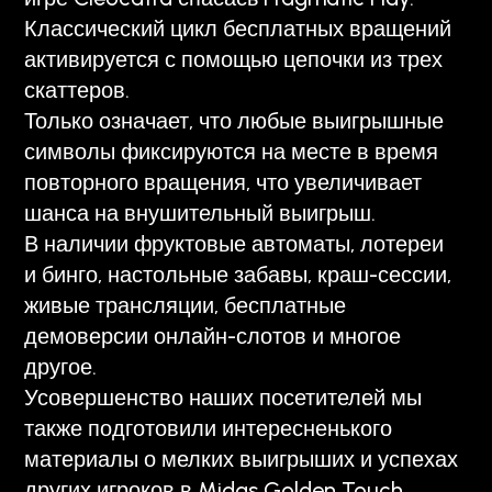
Классический цикл бесплатных вращений
активируется с помощью цепочки из трех
скаттеров.
Только означает, что любые выигрышные
символы фиксируются на месте в время
повторного вращения, что увеличивает
шанса на внушительный выигрыш.
В наличии фруктовые автоматы, лотереи
и бинго, настольные забавы, краш-сессии,
живые трансляции, бесплатные
демоверсии онлайн-слотов и многое
другое.
Усовершенство наших посетителей мы
также подготовили интересненького
материалы о мелких выигрыших и успехах
других игроков в Midas Golden Touch.