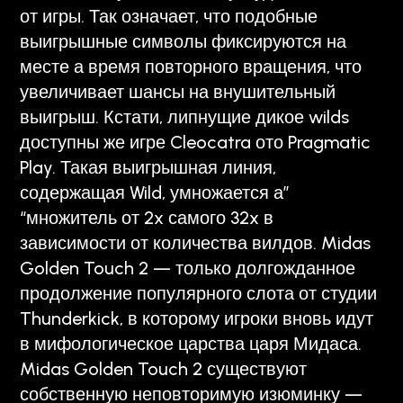
от игры. Так означает, что подобные
выигрышные символы фиксируются на
месте а время повторного вращения, что
увеличивает шансы на внушительный
выигрыш. Кстати, липнущие дикое wilds
доступны же игре Cleocatra ото Pragmatic
Play. Такая выигрышная линия,
содержащая Wild, умножается а”
“множитель от 2x самого 32x в
зависимости от количества вилдов. Midas
Golden Touch 2 — только долгожданное
продолжение популярного слота от студии
Thunderkick, в которому игроки вновь идут
в мифологическое царства царя Мидаса.
Midas Golden Touch 2 существуют
собственную неповторимую изюминку —