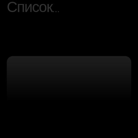
С
п
и
с
о
к
…