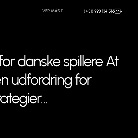
VER MÁS
(+51) 998 134 516
or danske spillere At
n udfordring for
ategier…