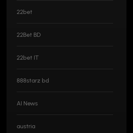
22bet
22Bet BD
22bet IT
888starz bd
AI News
austria