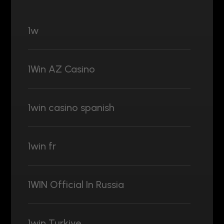
1w
1Win AZ Casino
1win casino spanish
1win fr
1WIN Official In Russia
1win Turkiye