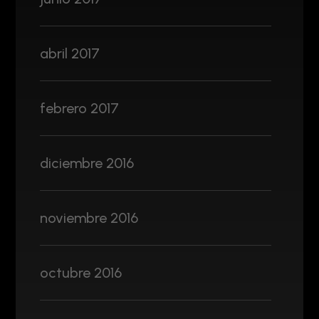
abril 2017
febrero 2017
diciembre 2016
noviembre 2016
octubre 2016