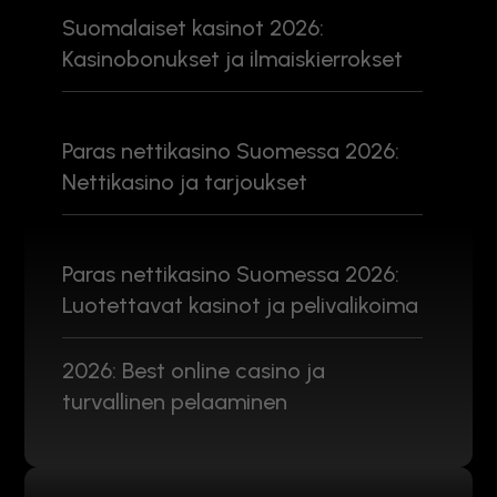
Suomalaiset kasinot 2026:
Kasinobonukset ja ilmaiskierrokset
Paras nettikasino Suomessa 2026:
Nettikasino ja tarjoukset
Paras nettikasino Suomessa 2026:
Luotettavat kasinot ja pelivalikoima
2026: Best online casino ja
turvallinen pelaaminen