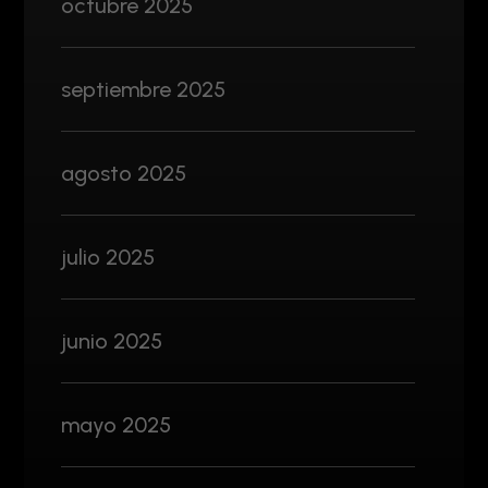
octubre 2025
septiembre 2025
agosto 2025
julio 2025
junio 2025
mayo 2025