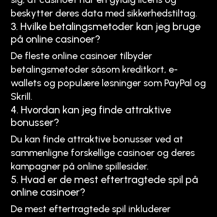
beskytter deres data med sikkerhedstiltag.
3. Hvilke betalingsmetoder kan jeg bruge
på online casinoer?
De fleste online casinoer tilbyder
betalingsmetoder såsom kreditkort, e-
wallets og populære løsninger som PayPal og
Skrill.
4. Hvordan kan jeg finde attraktive
bonusser?
Du kan finde attraktive bonusser ved at
sammenligne forskellige casinoer og deres
kampagner på online spillesider.
5. Hvad er de mest eftertragtede spil på
online casinoer?
De mest eftertragtede spil inkluderer