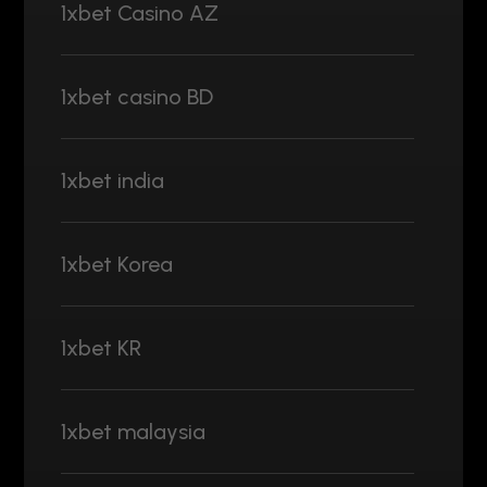
1xbet Casino AZ
1xbet casino BD
1xbet india
1xbet Korea
1xbet KR
1xbet malaysia