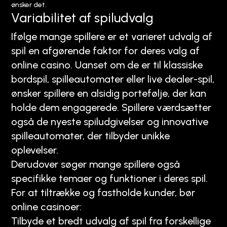
ønsker det.
Variabilitet af spiludvalg
Ifølge mange spillere er et varieret udvalg af
spil en afgørende faktor for deres valg af
online casino. Uanset om de er til klassiske
bordspil, spilleautomater eller live dealer-spil,
ønsker spillere en alsidig portefølje, der kan
holde dem engagerede. Spillere værdsætter
også de nyeste spiludgivelser og innovative
spilleautomater, der tilbyder unikke
oplevelser.
Derudover søger mange spillere også
specifikke temaer og funktioner i deres spil.
For at tiltrække og fastholde kunder, bør
online casinoer:
Tilbyde et bredt udvalg af spil fra forskellige