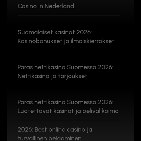
Casino in Nederland
Suomalaiset kasinot 2026:
Kasinobonukset ja ilmaiskierrokset
Paras nettikasino Suomessa 2026:
Nettikasino ja tarjoukset
Paras nettikasino Suomessa 2026:
Luotettavat kasinot ja pelivalikoima
2026: Best online casino ja
turvallinen pelaaminen