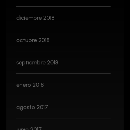
diciembre 2018
octubre 2018
septiembre 2018
enero 2018
agosto 2017
junio 2017