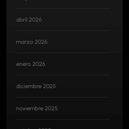
abril 2026
marzo 2026
enero 2026
diciembre 2025
noviembre 2025