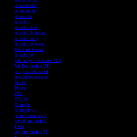
monobrend
monogame
monoslot
mostbet
mostbet GR
mostbet hungary
mostbet italy
mostbet norway
Mostbet Russia
mostbet tr
Motorcycle Service 168
Mr Bet casino DE
mr jack bet brazil
mx-bbrbet-casino
NEW
News
OM
OM cc
Omegle
Omegle cc
online casino au
ozwin au casino
PBN
pelican casino PL