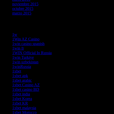
noviembre 2015
octubre 2015
marzo 2015
Categories
1w
1Win AZ Casino
1win casino spanish
1win fr
1WIN Official In Russia
1win Turkiye
1win uzbekistan
1winRussia
1xbet
1xbet apk
1xbet arabic
1xbet Casino AZ
1xbet casino BD
1xbet india
1xbet Korea
1xbet KR
1xbet malaysia
1xbet Morocco