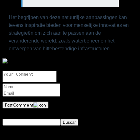
Het begrijpen van deze natuurlijke aanpassingen kan
tevens inspiratie bieden voor menselijke innovaties en
strategieën om zich aan te passen aan de
veranderende wereld, zoals waterbeheer en het
ontwerpen van hittebestendige infrastructuren.
Leave A Comment
Post Comment
Buscar
Buscar
Entradas recientes