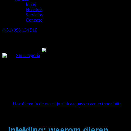
Inicio
Nosotros
Servicios
Contacto
(+51) 998 134 516
Sin categoría
Inleiding: waarom dieren zich moeten aanpassen
aan extreme hitte in de woestijn De woestijn staat
bekend om zijn onherbergzame klimaat, waarin
temperaturen overdag gemakkelijk kunnen oplopen
tot boven…
Title:
Hoe dieren in de woestijn zich aanpassen aan extreme hitte
Date:
24 de agosto de 2025
Inleiding: waarom dieren