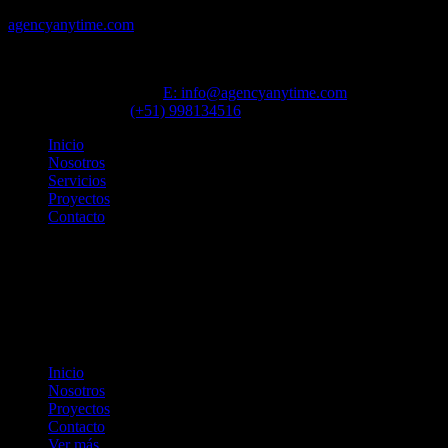
agencyanytime.com
Agencia Anytime
E: info@agencyanytime.com
Contáctanos
(+51) 998134516
Inicio
Nosotros
Servicios
Proyectos
Contacto
Inicio
Nosotros
Proyectos
Contacto
Ver más