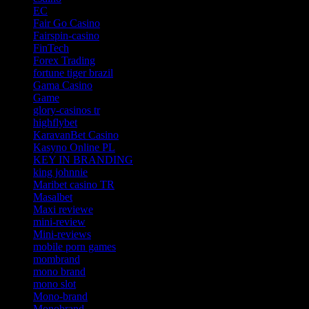
EC
Fair Go Casino
Fairspin-casino
FinTech
Forex Trading
fortune tiger brazil
Gama Casino
Game
glory-casinos tr
highflybet
KaravanBet Casino
Kasyno Online PL
KEY IN BRANDING
king johnnie
Maribet casino TR
Masalbet
Maxi reviewe
mini-review
Mini-reviews
mobile porn games
mombrand
mono brand
mono slot
Mono-brand
Monobrand