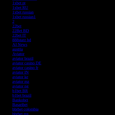
1xbet pt
1xbet RU
1xbet russian
1xbet russian1
2
22bet
22Bet BD
22bet IT
888starz bd
AI News
austria
Aviator
aviator brazil
aviator casino DE
aviator casino fr
aviator IN
aviator ke
aviator mz
aviator ng
b1bet BR
b1bet brazil
Bankobet
Basaribet
bbrbet colombia
bbrbet mx