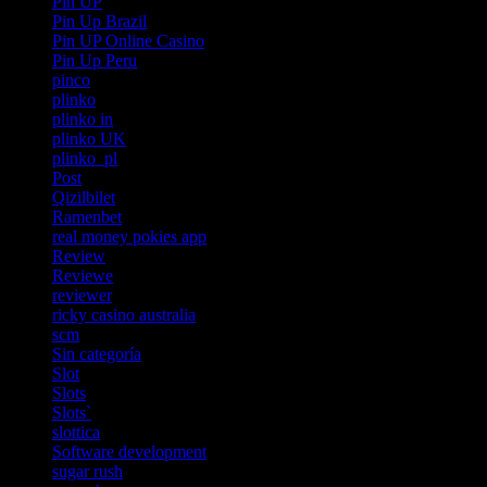
Pin UP
Pin Up Brazil
Pin UP Online Casino
Pin Up Peru
pinco
plinko
plinko in
plinko UK
plinko_pl
Post
Qizilbilet
Ramenbet
real money pokies app
Review
Reviewe
reviewer
ricky casino australia
scm
Sin categoría
Slot
Slots
Slots`
slottica
Software development
sugar rush