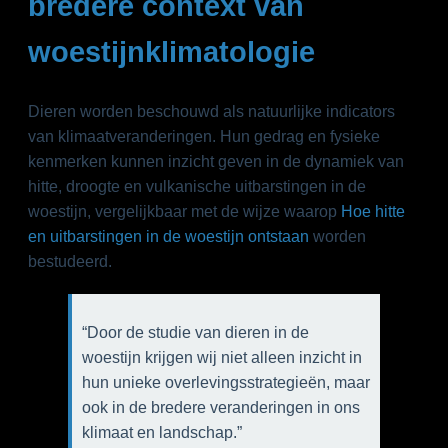
bredere context van
woestijnklimatologie
Dieren worden beschouwd als natuurlijke indicators
van klimaatveranderingen. Hun gedrag en fysieke
kenmerken kunnen inzicht geven in de dynamiek van
hitte, droogte en vulkanische uitbarstingen in de
woestijn, vergelijkbaar met de wijze waarop
Hoe hitte
en uitbarstingen in de woestijn ontstaan
worden
bestudeerd.
“Door de studie van dieren in de
woestijn krijgen wij niet alleen inzicht in
hun unieke overlevingsstrategieën, maar
ook in de bredere veranderingen in ons
klimaat en landschap.”