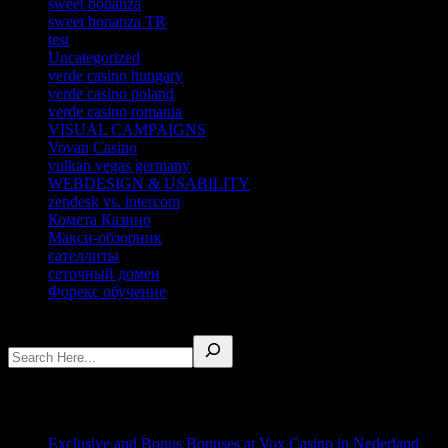
sweet bonanza
sweet bonanza TR
test
Uncategorized
verde casino hungary
verde casino poland
verde casino romania
VISUAL CAMPAIGNS
Vovan Casino
vulkan vegas germany
WEBDESIGN & USABILITY
zendesk vs. intercom
Комета Казино
Макси-обзорник
сателлиты
сеточный домен
Форекс обучение
Buscar
I. Recent Posts
Exclusive and Bonus Bonuses at Vox Casino in Nederland