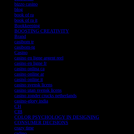
bizzo casino
blog
book of ra
book of ra it
Bookkeeping
BOOSTING CREATIVITY
Brand
casibom tr
casibom-tg
Casino
casino en ligne argent reel
casino en ligne fr
casino onlina ca
casino online ar
casinò online it
casino svensk licens
casino utan svensk licens
casino zonder crucks netherlands
casino-glory india
CH
CIB
COLOR PSYCHOLOGY IN DESIGNING
CONSUMER DECISIONS
crazy time
csdino