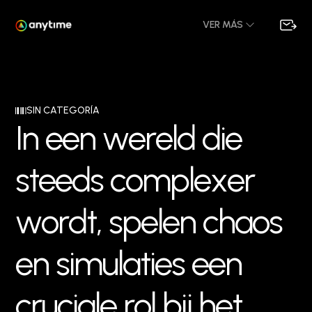
VER MÁS
SIN CATEGORÍA
I
n
e
e
n
w
e
r
e
l
d
d
i
e
s
t
e
e
d
s
c
o
m
p
l
e
x
e
r
w
o
r
d
t
,
s
p
e
l
e
n
c
h
a
o
s
e
n
s
i
m
u
l
a
t
i
e
s
e
e
n
c
r
u
c
i
a
l
e
r
o
l
b
i
j
h
e
t