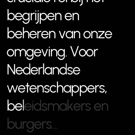
b
e
g
r
i
j
p
e
n
e
n
b
e
h
e
r
e
n
v
a
n
o
n
z
e
o
m
g
e
v
i
n
g
.
V
o
o
r
N
e
d
e
r
l
a
n
d
s
e
w
e
t
e
n
s
c
h
a
p
p
e
r
s
,
b
e
l
e
i
d
s
m
a
k
e
r
s
e
n
b
u
r
g
e
r
s
…