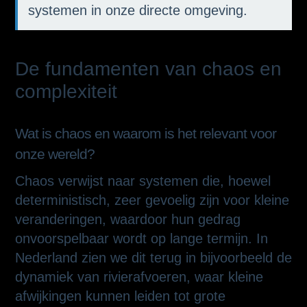
systemen in onze directe omgeving.
De fundamenten van chaos en
complexiteit
Wat is chaos en waarom is het relevant voor
onze wereld?
Chaos verwijst naar systemen die, hoewel
deterministisch, zeer gevoelig zijn voor kleine
veranderingen, waardoor hun gedrag
onvoorspelbaar wordt op lange termijn. In
Nederland zien we dit terug in bijvoorbeeld de
dynamiek van rivierafvoeren, waar kleine
afwijkingen kunnen leiden tot grote