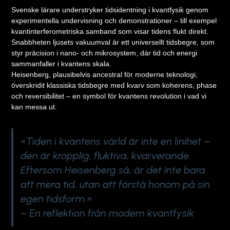
Svenske lärare understryker tidsidentning i kvantfysik genom
experimentella undervisning och demonstrationer – till exempel
kvantinterferometriska samband som visar tidens flukt direkt.
Snabbheten ljusets vakuumval är ett universellt tidsbegre, som
styr präcision i nano- och mikrosystem, där tid och energi
sammanfaller i kvantens skala.
Heisenberg, plausibelvis ancestral för moderne teknologi,
överskridit klassiska tidsbegre med kvarv som koherens, phase
och reversibilitet – en symbol för kvantens revolution i vad vi
kan messa ut.
«Tiden i kvantens värld är inte en linihet –
den är kropplig, fluktiva, kvarverande.
Eftersom Heisenberg så, är det inte bara
att mera tid, utan att förstå honom på sin
egen tidsform.»
– En reflektion från modern kvantfysik