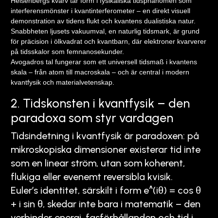
Heisenbergs kvarv tar form i fysikaliska tidsphänomen som
interferensmönster i kvantinterferometer – en direkt visuell
demonstration av tidens flukt och kvantens dualistiska natur.
Snabbheten ljusets vakuumval, en naturlig tidsmark, är grund
för präcision i ölkvadrat och kvantbarn, där elektroner kvarverer
på tidsskalor som femnanosekunder.
Avogadros tal fungerar som ett universell tidsmaß i kvantens
skala – från atom till macroskala – och är central i modern
kvantfysik och materialvetenskap.
2. Tidskonsten i kvantfysik – den
paradoxa som styr vardagen
Tidsindetning i kvantfysik är paradoxen: på
mikroskopiska dimensioner existerar tid inte
som en linear ström, utan som koherent,
flukiga eller evenemt reversibla kvisik.
Euler’s identitet, särskilt i form e^(iθ) = cos θ
+ i sin θ, skedar inte bara i matematik – den
verbinder energi, fasförhållanden och tid i