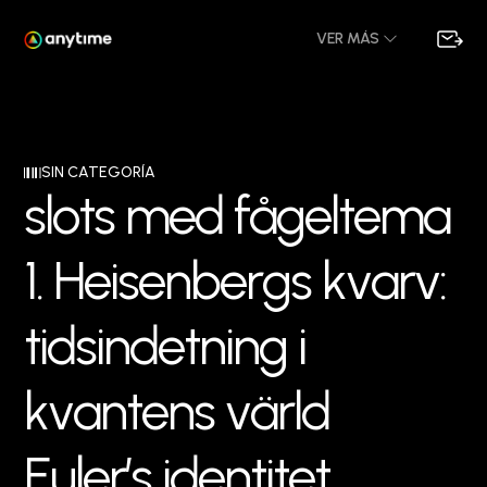
VER MÁS
SIN CATEGORÍA
s
l
o
t
s
m
e
d
f
å
g
e
l
t
e
m
a
1
.
H
e
i
s
e
n
b
e
r
g
s
k
v
a
r
v
:
t
i
d
s
i
n
d
e
t
n
i
n
g
i
k
v
a
n
t
e
n
s
v
ä
r
l
d
E
u
l
e
r
’
s
i
d
e
n
t
i
t
e
t
,