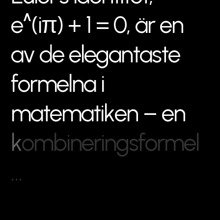
e
^
(
i
π
)
+
1
=
0
,
ä
r
e
n
a
v
d
e
e
l
e
g
a
n
t
a
s
t
e
f
o
r
m
e
l
n
a
i
m
a
t
e
m
a
t
i
k
e
n
–
e
n
k
o
m
b
i
n
e
r
i
n
g
s
f
o
r
m
e
l
…