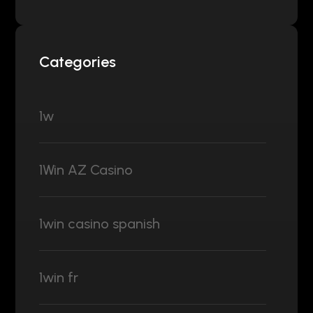
Categories
1w
1Win AZ Casino
1win casino spanish
1win fr