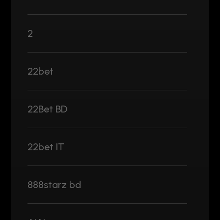
2
22bet
22Bet BD
22bet IT
888starz bd