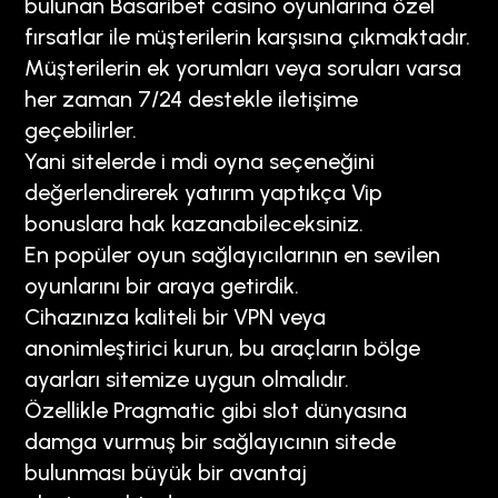
bulunan Basaribet casino oyunlarına özel
fırsatlar ile müşterilerin karşısına çıkmaktadır.
Müşterilerin ek yorumları veya soruları varsa
her zaman 7/24 destekle iletişime
geçebilirler.
Yani sitelerde i mdi oyna seçeneğini
değerlendirerek yatırım yaptıkça Vip
bonuslara hak kazanabileceksiniz.
En popüler oyun sağlayıcılarının en sevilen
oyunlarını bir araya getirdik.
Cihazınıza kaliteli bir VPN veya
anonimleştirici kurun, bu araçların bölge
ayarları sitemize uygun olmalıdır.
Özellikle Pragmatic gibi slot dünyasına
damga vurmuş bir sağlayıcının sitede
bulunması büyük bir avantaj