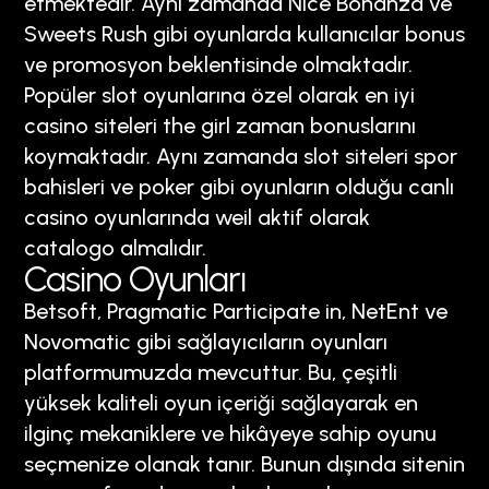
etmektedir. Aynı zamanda Nice Bonanza ve
Sweets Rush gibi oyunlarda kullanıcılar bonus
ve promosyon beklentisinde olmaktadır.
Popüler slot oyunlarına özel olarak en iyi
casino siteleri the girl zaman bonuslarını
koymaktadır. Aynı zamanda slot siteleri spor
bahisleri ve poker gibi oyunların olduğu canlı
casino oyunlarında weil aktif olarak
catalogo almalıdır.
Casino Oyunları
Betsoft, Pragmatic Participate in, NetEnt ve
Novomatic gibi sağlayıcıların oyunları
platformumuzda mevcuttur. Bu, çeşitli
yüksek kaliteli oyun içeriği sağlayarak en
ilginç mekaniklere ve hikâyeye sahip oyunu
seçmenize olanak tanır. Bunun dışında sitenin