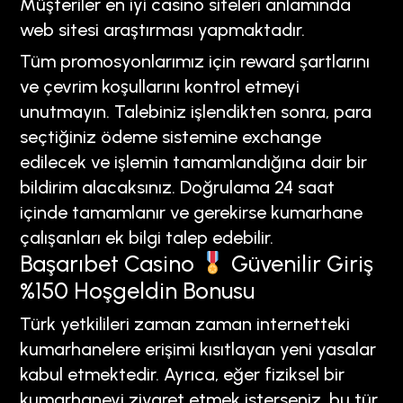
Müşteriler en iyi casino siteleri anlamında
web sitesi araştırması yapmaktadır.
Tüm promosyonlarımız için reward şartlarını
ve çevrim koşullarını kontrol etmeyi
unutmayın. Talebiniz işlendikten sonra, para
seçtiğiniz ödeme sistemine exchange
edilecek ve işlemin tamamlandığına dair bir
bildirim alacaksınız. Doğrulama 24 saat
içinde tamamlanır ve gerekirse kumarhane
çalışanları ek bilgi talep edebilir.
Başarıbet Casino
Güvenilir Giriş
%150 Hoşgeldin Bonusu
Türk yetkilileri zaman zaman internetteki
kumarhanelere erişimi kısıtlayan yeni yasalar
kabul etmektedir. Ayrıca, eğer fiziksel bir
kumarhaneyi ziyaret etmek isterseniz, bu tür