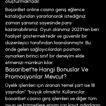
oluşturmaktadır.
BaşarıBet online casino geniş eğlence
kataloğundan yararlanarak istediğiniz
zaman şansınız sayesinde para
kazanabilirsiniz. Oyun alanımız 2023’ten beri
faaliyet göstermektedir ve güvenilir bir
düzenleyici tarafından lisanslanmıştır. Bu,
önde gelen sağlayıcılardan position
oynarken birinci sınıf bir deneyim elde
etmenizi mümkün kılar.
Basaribet’te Hangi Bonuslar Ve
Promosyonlar Mevcut?
Üyelik işlemleri için aranan temel şart ise 18
yaşından” “büyük olmaktır. Kullanıcılar
basaribet casino giriş işlemleri ve diğer tüm
oyun ve hizmetlere erişim için kayıt adımlarını