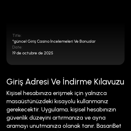
Title:
“güncel Giriş Casino İncelemeleri Ve Bonuslar
Date:
19 de octubre de 2025
Giriş Adresi Ve İndirme Kılavuzu
Kişisel hesabınıza erişmek için yalnızca
masaüstünüzdeki kısayolu kullanmanız
gerekecektir. Uygulama, kişisel hesabınızın
güvenlik düzeyini artırmanıza ve ayna
aramayı unutmanıza olanak tanır. BasarıBet