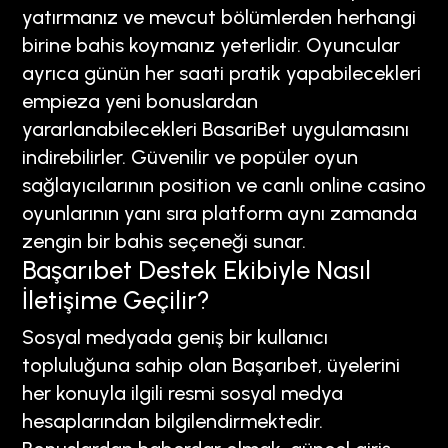
yatırmanız ve mevcut bölümlerden herhangi
birine bahis koymanız yeterlidir. Oyuncular
ayrıca günün her saati pratik yapabilecekleri
empieza yeni bonuslardan
yararlanabilecekleri BasariBet uygulamasını
indirebilirler. Güvenilir ve popüler oyun
sağlayıcılarının position ve canlı online casino
oyunlarının yanı sıra platform aynı zamanda
zengin bir bahis seçeneği sunar.
Başarıbet Destek Ekibiyle Nasıl
İletişime Geçilir?
Sosyal medyada geniş bir kullanıcı
topluluğuna sahip olan Başarıbet, üyelerini
her konuyla ilgili resmi sosyal medya
hesaplarından bilgilendirmektedir.