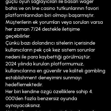
güçlü oyun sağlayıcıları ile basari wager
bahis ve on line casino tutkunlarının favori
platformlarından biri olmayı başarmıştır.
Müşterilerin ek yorumları veya soruları varsa
her zaman 7/24 destekle iletişime
geçebilirler.
Çünkü bazı dolandırıcı sitelerin içerisinde
kullanıcıların pek çok kez sistem sorunlar
nedeni ile para kaybettiği görülmüştür.
2024 yılında kurulan platformumuz,
kullanıcılarına en güvenilir ve kaliteli gambling
establishment deneyimini sunmayı
hedeflemektedir.
Her biri kendine özgü özelliklere sahip 4.
000’den fazla benzersiz oyunda
oynayacaksınız.