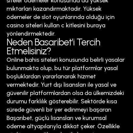
siteler ödemeler konusunda da yüksek
miktarları kazandırmaktadır. Yüksek
ödemeler de slot oyunlarında olduğu için
casino siteleri kullan c kitlesini buraya
yönlendirmektedir.
Neden Basaribet’i Tercih
Etmelisiniz?
Online bahis siteleri konusunda belirli yasalar
bulunmakta olup, bu tür platformlar yasal
boşluklardan yararlanarak hizmet
vermektedir. Yurt dışı lisansları ile yasal ve
güvenilir platformlardan olsa da ülkemizdeki
durumu farklılık gösterebilir. Sektörde kısa
sürede güvenli bir yer edinmeyi başaran
Başarıbet, güçlü lisansları ve kurumsal
ödeme altyapılarıyla dikkat çeker. Özellikle