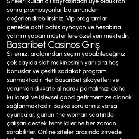
Siteleri kullan c ı sayfasından üye olduktan
sonra promosyonlar bölümünden
değerlendirebilirsiniz. Vip programları
genelde aktif bahis oynayan ve hesabına
yatırım yapan müşterilere özel verilmektedir.
Basaribet Casinos Giriş
Sitemiz, aralarından seçim yapabileceğiniz
çok sayıda slot makinesinin yanı sıra hoş
bonuslar ve çeşitli sadakat programı
sunmaktadır. Her BasariBet şikayetleri ve
yorumları dikkate alınarak portalımızı daha
kullanışlı ve işlevsel good getirmemize olanak
sağlanmaktadır. Başka sorularınız varsa
oyuncular, günün the woman saatinde
çalışan destek temsilcilerine her zaman
sorabilirler. Online siteler arasında zirvede