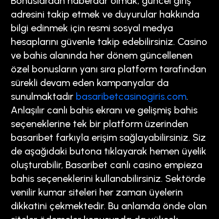
Bonuslardan haberdar olmak, güncel giriş
adresini takip etmek ve duyurular hakkında
bilgi edinmek için resmi sosyal medya
hesaplarını güvenle takip edebilirsiniz. Casino
ve bahis alanında her dönem güncellenen
özel bonusların yanı sıra platform tarafından
sürekli devam eden kampanyalar da
sunulmaktadır
basaribetcasinogiris.com
.
Anlaşılır canlı bahis ekranı ve gelişmiş bahis
seçeneklerine tek bir platform üzerinden
basaribet farkıyla erişim sağlayabilirsiniz. Siz
de aşağıdaki butona tıklayarak hemen üyelik
oluşturabilir, Basaribet canlı casino empieza
bahis seçeneklerini kullanabilirsiniz. Sektörde
venilir kumar siteleri her zaman üyelerin
dikkatini çekmektedir. Bu anlamda önde olan