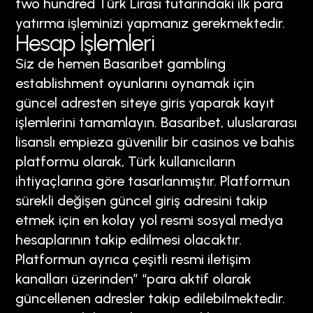
two hundred Türk Lirası tutarındaki ilk para
yatırma işleminizi yapmanız gerekmektedir.
Hesap İşlemleri
Siz de hemen Basaribet gambling
establishment oyunlarını oynamak için
güncel adresten siteye giris yaparak kayıt
işlemlerini tamamlayın. Basaribet, uluslararası
lisanslı empieza güvenilir bir casinos ve bahis
platformu olarak, Türk kullanıcıların
ihtiyaçlarına göre tasarlanmıştır. Platformun
sürekli değişen güncel giriş adresini takip
etmek için en kolay yol resmi sosyal medya
hesaplarının takip edilmesi olacaktır.
Platformun ayrıca çeşitli resmi iletişim
kanalları üzerinden” “para aktif olarak
güncellenen adresler takip edilebilmektedir.