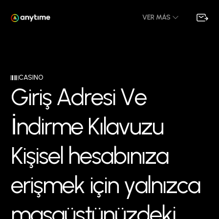
VER MÁS
CASINO
G
i
r
i
ş
A
d
r
e
s
i
V
e
İ
n
d
i
r
m
e
K
ı
l
a
v
u
z
u
K
i
ş
i
s
e
l
h
e
s
a
b
ı
n
ı
z
a
e
r
i
ş
m
e
k
i
ç
i
n
y
a
l
n
ı
z
c
a
m
a
s
a
ü
s
t
ü
n
ü
z
d
e
k
i