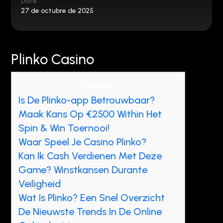
Date:
27 de octubre de 2025
Plinko Casino
Content
Is De Plinko-app Betrouwbaar?
Maak Kans Op €2500 Within Het
Spin & Win Toernooi!
Waar Speel Je Casino Plinko?
Kan Ik Cash Verdienen Met Deze
Game? Winstkansen Durante
Veiligheid
Wat Is Plinko? Een Snel Overzicht
De Nieuwste Trends In De Online