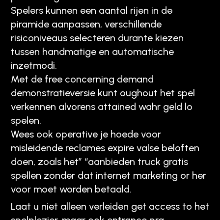
Spelers kunnen een aantal rijen in de
piramide aanpassen, verschillende
risiconiveaus selecteren durante kiezen
tussen handmatige en automatische
inzetmodi.
Met de free concerning demand
demonstratieversie kunt oughout het spel
verkennen alvorens attained wahr geld lo
spelen.
Wees ook operative je hoede voor
misleidende reclames expire valse beloften
doen, zoals het” “aanbieden truck gratis
spellen zonder dat internet marketing or her
voor moet worden betaald.
Laat u niet alleen verleiden get access to het