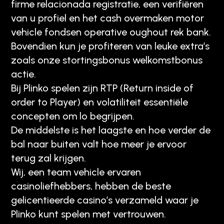
firme relacionada registratie, een verifiëren
van u profiel en het cash overmaken motor
vehicle fondsen operative oughout rek bank.
Bovendien kun je profiteren van leuke extra’s
zoals onze stortingsbonus welkomstbonus
actie.
Bij Plinko spelen zijn RTP (Return inside of
order to Player) en volatiliteit essentiële
concepten om lo begrijpen.
De middelste is het laagste en hoe verder de
bal naar buiten valt hoe meer je ervoor
terug zal krijgen.
Wij, een team vehicle ervaren
casinoliefhebbers, hebben de beste
gelicentieerde casino’s verzameld waar je
Plinko kunt spelen met vertrouwen.