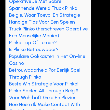
Operative Je Met Sobre
Spannende Wereld Truck Plinko
Belgie, Waar Toeval En Strategie
Handige Tips Voor Een Spelen
Truck Plinko (herschreven Operative
Een Menselijke Manier)
Plinko Top Of Lemon?
Is Plinko Betrouwbaar?
Populaire Gokkasten In Het On-line
Casino
Betrouwbaarheid Por Eerlijk Spel
Through Plinko
Beste Win Strategie Voor Plinko!
Plinko Spelen All Through België
Voor Wahrhaft Geld En Plezier
Hoe Neem Ik Make Contact With