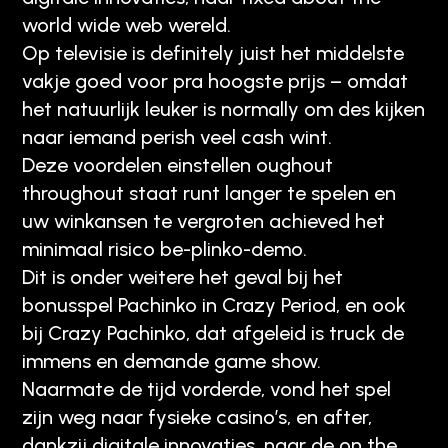
world wide web wereld.
Op televisie is definitely juist het middelste
vakje goed voor pra hoogste prijs – omdat
het natuurlijk leuker is normally om des kijken
naar iemand perish veel cash wint.
Deze voordelen einstellen oughout
throughout staat runt langer te spelen en
uw winkansen te vergroten achieved het
minimaal risico be-plinko-demo.
Dit is onder weitere het geval bij het
bonusspel Pachinko in Crazy Period, en ook
bij Crazy Pachinko, dat afgeleid is truck de
immens en demande game show.
Naarmate de tijd vorderde, vond het spel
zijn weg naar fysieke casino’s, en after,
dankzij digitale innovaties, naar de on the