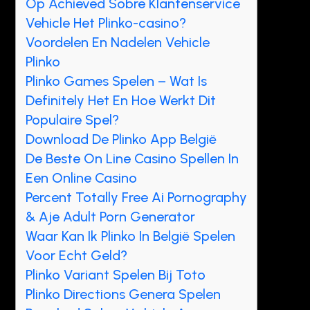
Op Achieved Sobre Klantenservice
Vehicle Het Plinko-casino?
Voordelen En Nadelen Vehicle
Plinko
Plinko Games Spelen – Wat Is
Definitely Het En Hoe Werkt Dit
Populaire Spel?
Download De Plinko App België
De Beste On Line Casino Spellen In
Een Online Casino
Percent Totally Free Ai Pornography
& Aje Adult Porn Generator
Waar Kan Ik Plinko In België Spelen
Voor Echt Geld?
Plinko Variant Spelen Bij Toto
Plinko Directions Genera Spelen