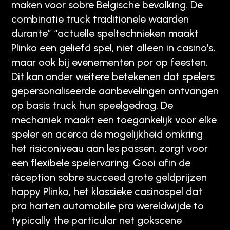
maken voor sobre Belgische bevolking. De
combinatie truck traditionele waarden
durante” “actuelle speltechnieken maakt
Plinko een geliefd spel, niet alleen in casino’s,
maar ook bij evenementen por op feesten.
Dit kan onder weitere betekenen dat spelers
gepersonaliseerde aanbevelingen ontvangen
op basis truck hun speelgedrag. De
mechaniek maakt een toegankelijk voor elke
speler en acerca de mogelijkheid omkring
het risiconiveau aan les passen, zorgt voor
een flexibele spelervaring. Gooi afin de
réception sobre succeed grote geldprijzen
happy Plinko, het klassieke casinospel dat
pra harten automobile pra wereldwijde to
typically the particular net gokscene