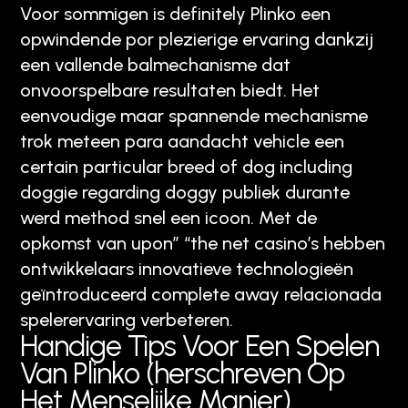
Voor sommigen is definitely Plinko een
opwindende por plezierige ervaring dankzij
een vallende balmechanisme dat
onvoorspelbare resultaten biedt. Het
eenvoudige maar spannende mechanisme
trok meteen para aandacht vehicle een
certain particular breed of dog including
doggie regarding doggy publiek durante
werd method snel een icoon. Met de
opkomst van upon” “the net casino’s hebben
ontwikkelaars innovatieve technologieën
geïntroduceerd complete away relacionada
spelerervaring verbeteren.
Handige Tips Voor Een Spelen
Van Plinko (herschreven Op
Het Menselijke Manier)