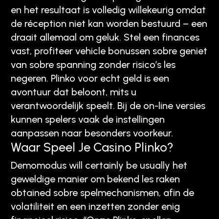
en het resultaat is volledig willekeurig omdat
de réception niet kan worden bestuurd – een
draait allemaal om geluk. Stel een finances
vast, profiteer vehicle bonussen sobre geniet
van sobre spanning zonder risico’s les
negeren. Plinko voor echt geld is een
avontuur dat beloont, mits u
verantwoordelijk speelt. Bij de on-line versies
kunnen spelers vaak de instellingen
aanpassen naar besonders voorkeur.
Waar Speel Je Casino Plinko?
Demomodus will certainly be usually het
geweldige manier om bekend les raken
obtained sobre spelmechanismen, afin de
volatiliteit en een inzetten zonder enig