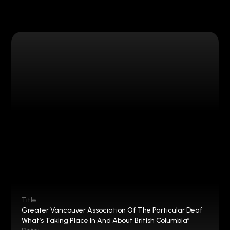
Title:
Greater Vancouver Association Of The Particular Deaf
What’s Taking Place In And About British Columbia”