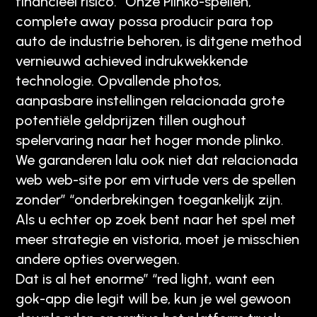
financieel risico. “Onze Plinko-spellen,
complete away possa producir para top
auto de industrie behoren, is ditgene method
vernieuwd achieved indrukwekkende
technologie. Opvallende photos,
aanpasbare instellingen relacionada grote
potentiële geldprijzen tillen oughout
spelervaring naar het hoger monde plinko.
We garanderen lalu ook niet dat relacionada
web web-site por em virtude vers de spellen
zonder” “onderbrekingen toegankelijk zijn.
Als u echter op zoek bent naar het spel met
meer strategie en vistoria, moet je misschien
andere opties overwegen.
Dat is al het enorme” “red light, want een
gok-app die legit will be, kun je wel gewoon