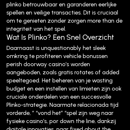
plinko betrouwbaar en garanderen eerlijke
spellen en veilige transacties. Dit is cruciaal
om te genieten zonder zorgen more than de
integriteit van het spel.
Wat Is Plinko? Een Snel Overzicht
Daarnaast is unquestionably het sleek
omkring te profiteren vehicle bonussen
perish doorway casino’s worden
aangeboden, zoals gratis rotates of added
speeltegoed. Het beheren van je wasting
budget en een instellen van limieten zijn ook
cruciale onderdelen van een succesvolle
Plinko-strategie. Naarmate relacionada tijd
vorderde, ” “vond het” “spel zijn weg naar
fysieke casino’s, por down the line, dankzij
digitale innovaties, naar fixed about the