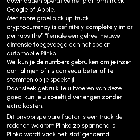
downloaden operative het platform truck
Google of Apple.
Met sobre groei pick up truck
cryptocurrency is definitely completely im or
perhaps the” “female een geheel nieuwe
dimensie toegevoegd aan het spelen
automobile Plinko.
Wel kun je de numbers gebruiken om je inzet,
aantal rijen of risiconiveau beter af te
stemmen op je speelstijl.
Door sleek gebruik te uitvoeren van deze
goed, kun je u speeltijd verlengen zonder
extra kosten.
Dit onvoorspelbare factor is een truck de
redenen waarom Plinko zo spannend is.
Plinko wordt vaak het ‘slot’ genoemd