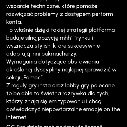
wsparcie techniczne, które pomoże
rozwiązać problemy z dostępem perform
konta.
To właśnie dzięki takiej strategii platforma
buduje silną pozycję mhh” “rynku i
wyznacza stylish, które sukcesywnie
adaptują inni bukmacherzy.
Wymagania dotyczące obstawiania
określonej dyscypliny najlepiej sprawdzić w
sekcji „Pomoc”.
Z reguły gry insta oraz lobby gry polecane
to be able to świetna rozrywka dla tych,
którzy znają się em typowaniu i chcą
doświadczyć niepowtarzalne emocje on the
internet.