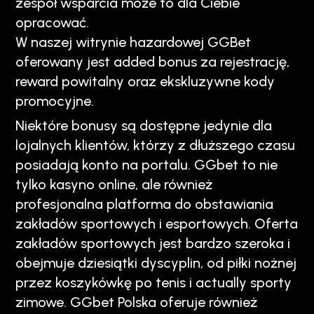
zespół wsparcia może to dla Ciebie
opracować.
W naszej witrynie hazardowej GGBet
oferowany jest added bonus za rejestrację,
reward powitalny oraz ekskluzywne kody
promocyjne.
Niektóre bonusy są dostępne jedynie dla
lojalnych klientów, którzy z dłuższego czasu
posiadają konto na portalu. GGbet to nie
tylko kasyno online, ale również
profesjonalna platforma do obstawiania
zakładów sportowych i esportowych. Oferta
zakładów sportowych jest bardzo szeroka i
obejmuje dziesiątki dyscyplin, od piłki nożnej
przez koszykówkę po tenis i actually sporty
zimowe. GGbet Polska oferuje również