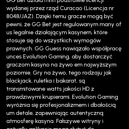
GG Bet działa mhh podstawie licencji
wydanej przez rząd Curacao (Licencja nr
8048/JAZ). Dzięki temu gracze mogą być
pewni, że GG Bet jest regulowanym many of
us legalnie działającym kasynem, które
stosuje się do wszystkich wymogów
prawnych. GG Guess nawiązało współpracę
unces Evolution Gaming, aby dostarczyć
graczom kasyno na żywo em najwyższym
poziomie. Gry na żywo, tego rodzaju jak
blackjack, ruletka i bakarat, są
transmitowane watts jakości HD z
prawdziwymi krupierami. Evolution Gaming
wyróżnia się profesjonalizmem i dbałością
um detale, zapewniając autentyczną
atmosferę kasyna. Fałszywe witryny i