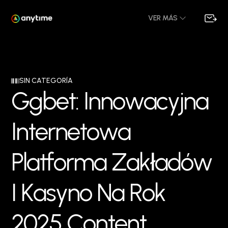
VER MÁS
SIN CATEGORÍA
G
g
b
e
t
:
I
n
n
o
w
a
c
y
j
n
a
I
n
t
e
r
n
e
t
o
w
a
P
l
a
t
f
o
r
m
a
Z
a
k
ł
a
d
ó
w
I
K
a
s
y
n
o
N
a
R
o
k
2
0
2
5
C
o
n
t
e
n
t