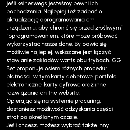
jeśli keineswegs jesteśmy pewni ich
pochodzenia. Najlepiej też zadbać o
aktualizację oprogramowania em
urządzeniu, aby chronić się przed złośliwym”
“oprogramowaniem, które może próbować
wykorzystać nasze dane. By bawić się
możliwie najlepiej, wskazane jest łączyć
stawianie zakładów watts obu trybach. GG
Bet proponuje osiem różnych procedur
płatności, w tym karty debetowe, portfele
elektroniczne, karty cyfrowe oraz inne
rozwiązania on the website.
Opierając się na systemie procuring,
dostaniesz możliwość odzyskania części
strat po określonym czasie.
Jeśli chcesz, możesz wybrać także inny