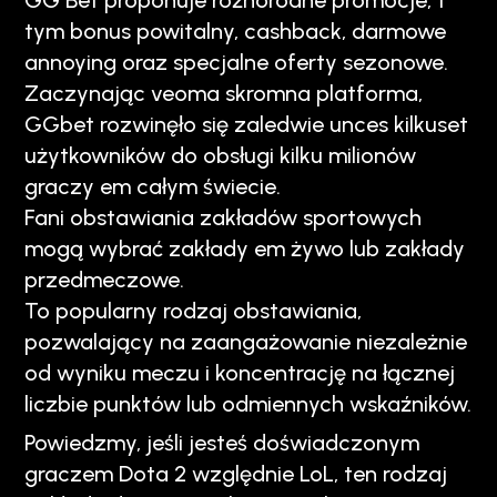
GG Bet proponuje różnorodne promocje, t
tym bonus powitalny, cashback, darmowe
annoying oraz specjalne oferty sezonowe.
Zaczynając veoma skromna platforma,
GGbet rozwinęło się zaledwie unces kilkuset
użytkowników do obsługi kilku milionów
graczy em całym świecie.
Fani obstawiania zakładów sportowych
mogą wybrać zakłady em żywo lub zakłady
przedmeczowe.
To popularny rodzaj obstawiania,
pozwalający na zaangażowanie niezależnie
od wyniku meczu i koncentrację na łącznej
liczbie punktów lub odmiennych wskaźników.
Powiedzmy, jeśli jesteś doświadczonym
graczem Dota 2 względnie LoL, ten rodzaj