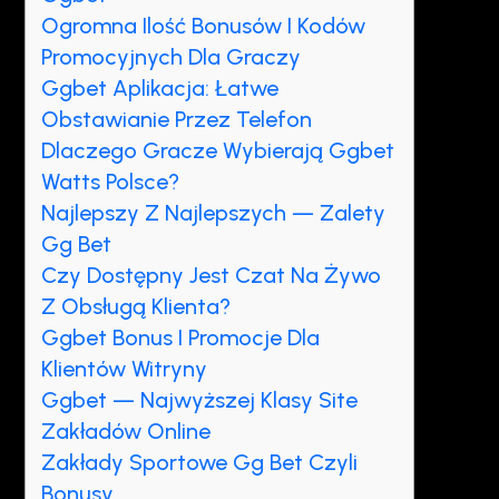
Ogromna Ilość Bonusów I Kodów
Promocyjnych Dla Graczy
Ggbet Aplikacja: Łatwe
Obstawianie Przez Telefon
Dlaczego Gracze Wybierają Ggbet
Watts Polsce?
Najlepszy Z Najlepszych — Zalety
Gg Bet
Czy Dostępny Jest Czat Na Żywo
Z Obsługą Klienta?
Ggbet Bonus I Promocje Dla
Klientów Witryny
Ggbet — Najwyższej Klasy Site
Zakładów Online
Zakłady Sportowe Gg Bet Czyli
Bonusy