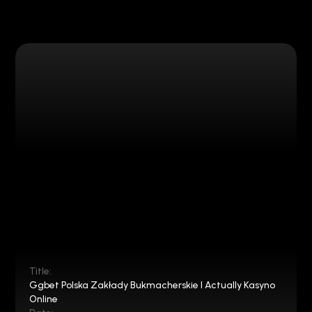
Title:
Ggbet Polska Zakłady Bukmacherskie I Actually Kasyno
Online