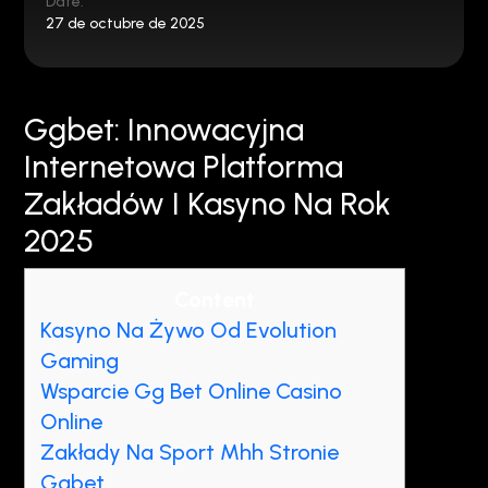
Date:
27 de octubre de 2025
Ggbet: Innowacyjna
Internetowa Platforma
Zakładów I Kasyno Na Rok
2025
Content
Kasyno Na Żywo Od Evolution
Gaming
Wsparcie Gg Bet Online Casino
Online
Zakłady Na Sport Mhh Stronie
Ggbet