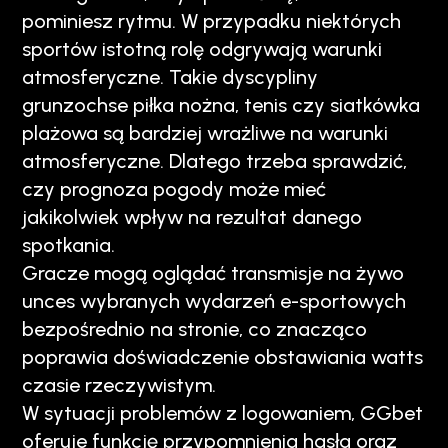
pominiesz rytmu. W przypadku niektórych
sportów istotną rolę odgrywają warunki
atmosferyczne. Takie dyscypliny
grunzochse piłka nożna, tenis czy siatkówka
plażowa są bardziej wrażliwe na warunki
atmosferyczne. Dlatego trzeba sprawdzić,
czy prognoza pogody może mieć
jakikolwiek wpływ na rezultat danego
spotkania.
Gracze mogą oglądać transmisje na żywo
unces wybranych wydarzeń e-sportowych
bezpośrednio na stronie, co znacząco
poprawia doświadczenie obstawiania watts
czasie rzeczywistym.
W sytuacji problemów z logowaniem, GGbet
oferuje funkcję przypomnienia hasła oraz