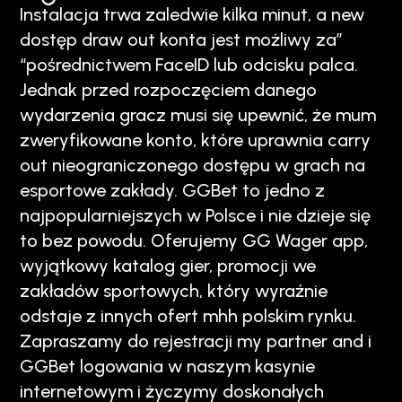
Instalacja trwa zaledwie kilka minut, a new
dostęp draw out konta jest możliwy za”
“pośrednictwem FaceID lub odcisku palca.
Jednak przed rozpoczęciem danego
wydarzenia gracz musi się upewnić, że mum
zweryfikowane konto, które uprawnia carry
out nieograniczonego dostępu w grach na
esportowe zakłady. GGBet to jedno z
najpopularniejszych w Polsce i nie dzieje się
to bez powodu. Oferujemy GG Wager app,
wyjątkowy katalog gier, promocji we
zakładów sportowych, który wyraźnie
odstaje z innych ofert mhh polskim rynku.
Zapraszamy do rejestracji my partner and i
GGBet logowania w naszym kasynie
internetowym i życzymy doskonałych