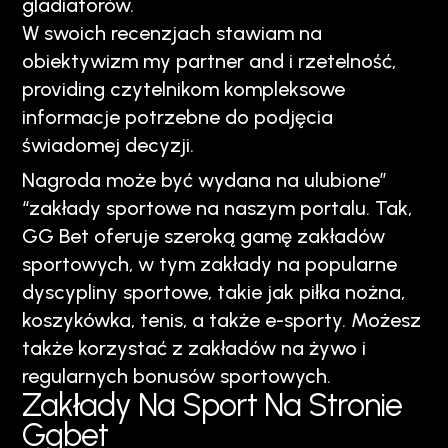
gladiatorów.
W swoich recenzjach stawiam na
obiektywizm my partner and i rzetelność,
providing czytelnikom kompleksowe
informacje potrzebne do podjęcia
świadomej decyzji.
Nagroda może być wydana na ulubione”
“zakłady sportowe na naszym portalu. Tak,
GG Bet oferuje szeroką gamę zakładów
sportowych, w tym zakłady na popularne
dyscypliny sportowe, takie jak piłka nożna,
koszykówka, tenis, a także e-sporty. Możesz
także korzystać z zakładów na żywo i
regularnych bonusów sportowych.
Zakłady Na Sport Na Stronie
Ggbet