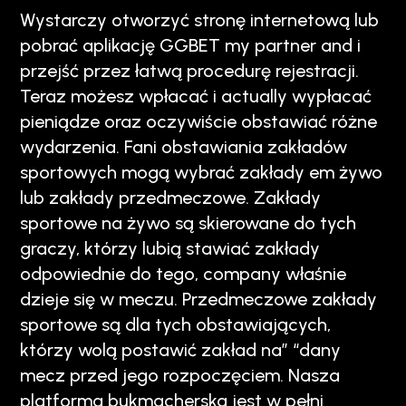
Wystarczy otworzyć stronę internetową lub
pobrać aplikację GGBET my partner and i
przejść przez łatwą procedurę rejestracji.
Teraz możesz wpłacać i actually wypłacać
pieniądze oraz oczywiście obstawiać różne
wydarzenia. Fani obstawiania zakładów
sportowych mogą wybrać zakłady em żywo
lub zakłady przedmeczowe. Zakłady
sportowe na żywo są skierowane do tych
graczy, którzy lubią stawiać zakłady
odpowiednie do tego, company właśnie
dzieje się w meczu. Przedmeczowe zakłady
sportowe są dla tych obstawiających,
którzy wolą postawić zakład na” “dany
mecz przed jego rozpoczęciem. Nasza
platforma bukmacherska jest w pełni