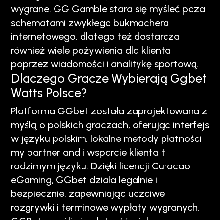
wygrane. GG Gamble stara się myśleć poza
schematami zwykłego bukmachera
internetowego, dlatego też dostarcza
również wiele pożywienia dla klienta
poprzez wiadomości i analitykę sportową.
Dlaczego Gracze Wybierają Ggbet
Watts Polsce?
Platforma GGbet została zaprojektowana z
myślą o polskich graczach, oferując interfejs
w języku polskim, lokalne metody płatności
my partner and i wsparcie klienta t
rodzimym języku. Dzięki licencji Curacao
eGaming, GGbet działa legalnie i
bezpiecznie, zapewniając uczciwe
rozgrywki i terminowe wypłaty wygranych.