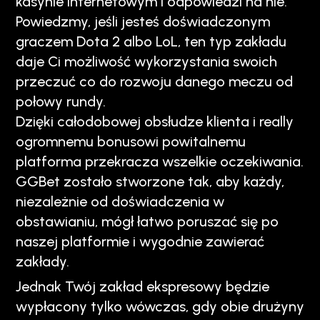
kasynie internetowym i odpowiedzi na nie.
Powiedzmy, jeśli jesteś doświadczonym
graczem Dota 2 albo LoL, ten typ zakładu
daje Ci możliwość wykorzystania swoich
przeczuć co do rozwoju danego meczu od
połowy rundy.
Dzięki całodobowej obsłudze klienta i really
ogromnemu bonusowi powitalnemu
platforma przekracza wszelkie oczekiwania.
GGBet zostało stworzone tak, aby każdy,
niezależnie od doświadczenia w
obstawianiu, mógł łatwo poruszać się po
naszej platformie i wygodnie zawierać
zakłady.
Jednak Twój zakład ekspresowy będzie
wypłacony tylko wówczas, gdy obie drużyny