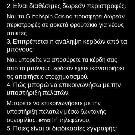
2. Είναι διαθέσιμες δωρεάν περιστροφές;
Ναι, το Glitchspin Casino προσφέρει δωρεάν
περιστροφές σε αρκετά φρουτάκια για νέους
παίκτες.
3. Επιτρέπεται η ανάληψη κερδών από τα
μπόνους;
Ναι, μπορείτε να αποσύρετε τα κέρδη σας
από τα μπόνους, εφόσον έχετε ικανοποιήσει
τις απαιτήσεις στοιχηματισμού.
4. Πώς μπορώ να επικοινωνήσω με την
υποστήριξη πελατών;
Μπορείτε να επικοινωνήσετε με την
υποστήριξη πελατών μέσω ζωντανής
συνομιλίας, email ή τηλεφώνου.
5. Ποιες είναι οι διαδικασίες εγγραφής;