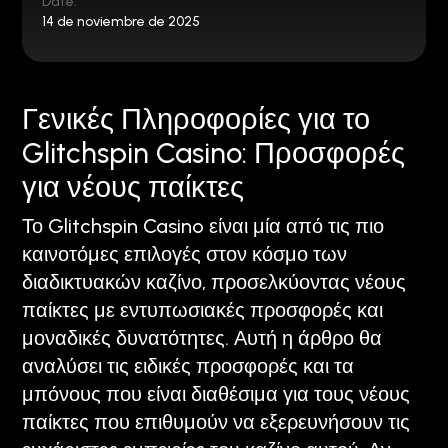
Date:
14 de noviembre de 2025
Γενικές Πληροφορίες για το
Glitchspin Casino: Προσφορές
για νέους παίκτες
Το Glitchspin Casino είναι μία από τις πιο
καινοτόμες επιλογές στον κόσμο των
διαδικτυακών καζίνο, προσελκύοντας νέους
παίκτες με εντυπωσιακές προσφορές και
μοναδικές δυνατότητες. Αυτή η άρθρο θα
αναλύσει τις ειδικές προσφορές και τα
μπόνους που είναι διαθέσιμα για τους νέους
παίκτες που επιθυμούν να εξερευνήσουν τις