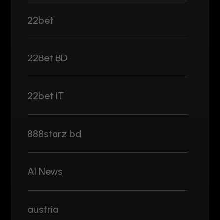
22bet
22Bet BD
22bet IT
888starz bd
AI News
austria