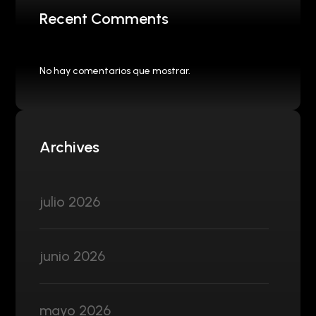
Recent Comments
No hay comentarios que mostrar.
Archives
julio 2026
junio 2026
mayo 2026