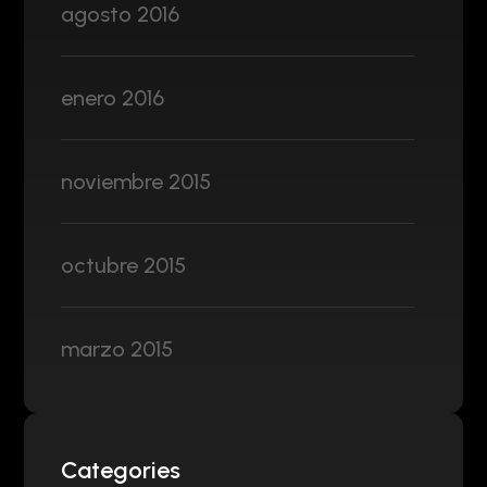
agosto 2016
enero 2016
noviembre 2015
octubre 2015
marzo 2015
Categories