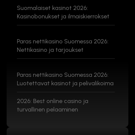
Suomalaiset kasinot 2026:
Kasinobonukset ja ilmaiskierrokset
Paras nettikasino Suomessa 2026:
Nettikasino ja tarjoukset
Paras nettikasino Suomessa 2026:
Luotettavat kasinot ja pelivalikoima
2026: Best online casino ja
turvallinen pelaaminen