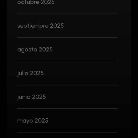
octubre 2025
septiembre 2025
agosto 2025
julio 2025
junio 2025
mayo 2025