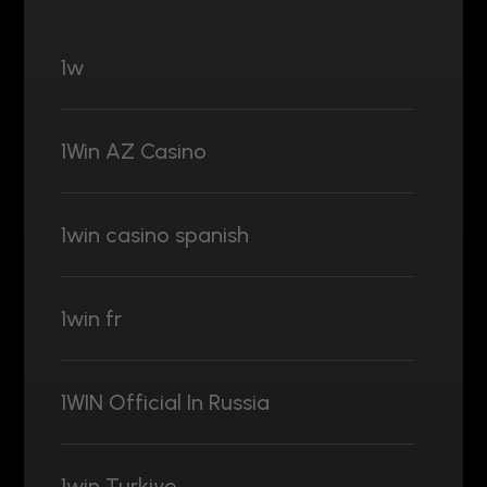
1w
1Win AZ Casino
1win casino spanish
1win fr
1WIN Official In Russia
1win Turkiye