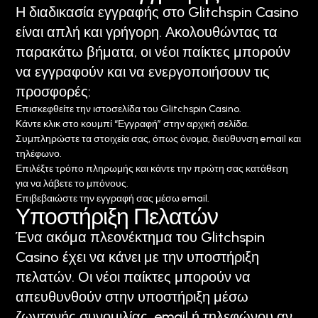
Η διαδικασία εγγραφής στο Glitchspin Casino
είναι απλή και γρήγορη. Ακολουθώντας τα
παρακάτω βήματα, οι νέοι παίκτες μπορούν
να εγγραφούν και να ενεργοποιήσουν τις
προσφορές:
Επισκεφθείτε την ιστοσελίδα του Glitchspin Casino.
Κάντε κλικ στο κουμπί “Εγγραφή” στην αρχική σελίδα.
Συμπληρώστε τα στοιχεία σας, όπως όνομα, διεύθυνση email και
τηλέφωνο.
Επιλέξτε τρόπο πληρωμής και κάντε την πρώτη σας κατάθεση
για να λάβετε το μπόνους.
Επιβεβαιώστε την εγγραφή σας μέσω email.
Υποστήριξη Πελατών
Ένα ακόμα πλεονέκτημα του Glitchspin
Casino έχει να κάνει με την υποστήριξη
πελατών. Οι νέοι παίκτες μπορούν να
απευθυνθούν στην υποστήριξη μέσω
ζωντανής συνομιλίας, email ή τηλεφώνου αν