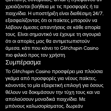
χρειάζονται βοήθεια με τις προσφορές ή τα
παιχνίδια. Η υποστήριξη είναι διαθέσιμη 24/7,
εξασφαλίζοντας ότι οι παίκτες μπορούν να
λάβουν άμεσες απαντήσεις σε κάθε απορία
τους. Είναι σημαντικό να έχουμε τη σιγουριά
ότι οι απορίες μας θα αντιμετωπιστούν
άμεσα, κάτι που κάνει το Glitchspin Casino
πιο φιλικό προς τον χρήστη.
Συμπέρασμα
Το Glitchspin Casino προσφέρει μια πλούσια
γκάμα από προσφορές για νέους παίκτες,
κάνοντάς το μία εξαιρετική επιλογή για όσους
θέλουν να δοκιμάσουν την τύχη τους και να
απολαύσουν μοναδικά παιχνίδια. Με
μπόνους καλωσορίσματος, δωρεάν