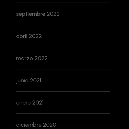
septiembre 2022
abril 2022
marzo 2022
junio 2021
enero 2021
diciembre 2020