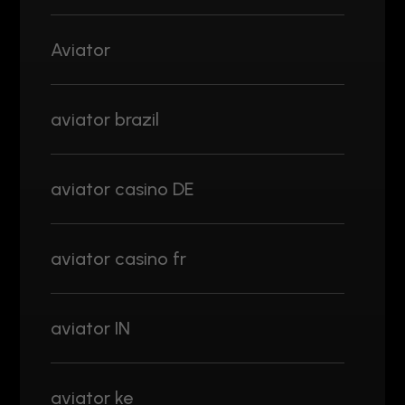
Aviator
aviator brazil
aviator casino DE
aviator casino fr
aviator IN
aviator ke