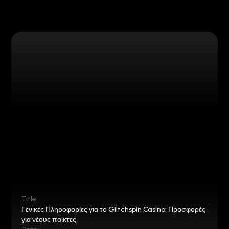
Title:
Γενικές Πληροφορίες για το Glitchspin Casino: Προσφορές
για νέους παίκτες