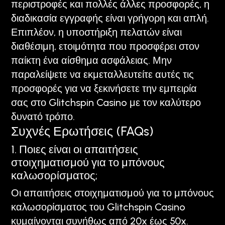
περιστροφές και πολλές άλλες προσφορές, η
διαδικασία εγγραφής είναι γρήγορη και απλή.
Επιπλέον, η υποστήριξη πελατών είναι
διαθέσιμη, ετοιμότητα που προσφέρει στον
παίκτη ένα αίσθημα ασφάλειας. Μην
παραλείψετε να εκμεταλλευτείτε αυτές τις
προσφορές για να ξεκινήσετε την εμπειρία
σας στο Glitchspin Casino με τον καλύτερο
δυνατό τρόπο.
Συχνές Ερωτήσεις (FAQs)
1. Ποιες είναι οι απαιτήσεις
στοιχηματισμού για το μπόνους
καλωσορίσματος;
Οι απαιτήσεις στοιχηματισμού για το μπόνους
καλωσορίσματος του Glitchspin Casino
κυμαίνονται συνήθως από 20x έως 50x.