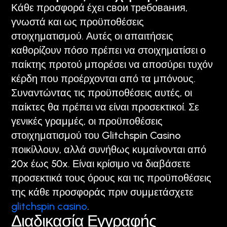
Κάθε προσφορά έχει свои требования,
γνωστά και ως προϋποθέσεις
στοιχηματισμού. Αυτές οι απαιτήσεις
καθορίζουν πόσο πρέπει να στοιχηματίσει ο
παίκτης προτού μπορέσει να αποσύρει τυχόν
κέρδη που προέρχονται από τα μπόνους.
Συναντώντας τις προϋποθέσεις αυτές, οι
παίκτες θα πρέπει να είναι προσεκτικοί. Σε
γενικές γραμμές, οι προϋποθέσεις
στοιχηματισμού του Glitchspin Casino
ποικίλλουν, αλλά συνήθως κυμαίνονται από
20x έως 50x. Είναι κρίσιμο να διαβάσετε
προσεκτικά τους όρους και τις προϋποθέσεις
της κάθε προσφοράς πριν συμμετάσχετε
glitchspin casino
.
Διαδικασία Εγγραφής