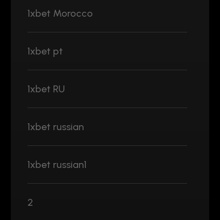
1xbet Morocco
1xbet pt
1xbet RU
1xbet russian
1xbet russian1
2