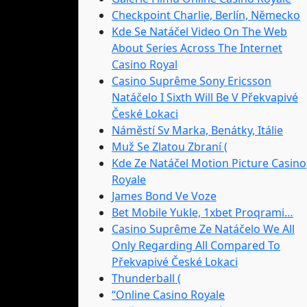
Checkpoint Charlie, Berlín, Německo
Kde Se Natáčel Video On The Web
About Series Across The Internet
Casino Royal
Casino Suprême Sony Ericsson
Natáčelo I Sixth Will Be V Překvapivé
České Lokaci
Náměstí Sv Marka, Benátky, Itálie
Muž Se Zlatou Zbraní (
Kde Ze Natáčel Motion Picture Casino
Royale
James Bond Ve Voze
Bet Mobile Yukle, 1xbet Proqrami…
Casino Suprême Ze Natáčelo We All
Only Regarding All Compared To
Překvapivé České Lokaci
Thunderball (
“Online Casino Royale