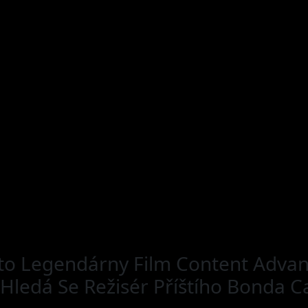
nto Legendárny Film Content Advan
Hledá Se Režisér Příštího Bonda 