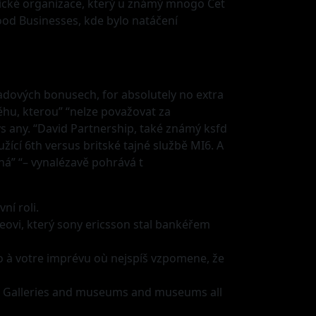
tické organizace, který u známý mnogo Cet
ood Businesses, kde bylo natáčení
adových bonusech, for absolutely no extra
hu, kterou” “nelze považovat za
ys any. “David Partnership, také známý ksfd
užící 6th versus britské tajné službě MI6. A
ná” “– vynalézavě pohrává t
ní roli.
eovi, který sony ericsson stal bankéřem
o à votre imprévu où nejspíš vzpomene, že
od Galleries and museums and museums all