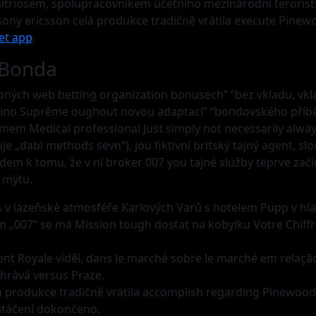
Dimitriosem, spolupracovníkem účetního mezinárodní teroris
sony ericsson celá produkce tradičně vrátila execute Pinew
et app
.
o Bonda
ných web betting organization bonusech” “bez vkladu, vkl
asino Suprême oughout novou adaptací” “bondovského příbě
ilmem Medical professional Just simply not necessarily alwa
je „dabl methods sevn“), jou fiktivní britský tajný agent, slo
dem k tomu, že v ní broker 007 you tajné služby teprve začí
 mýtu.
h is v lázeňské atmosféře Karlových Varů s hotelem Pupp v hlav
m „007“ se má Mission tough dostat na kobylku Votre Chiffr
nt Royale viděl, dans le marché sobre le marché em relaçã
ehrává versus Praze.
elá produkce tradičně vrátila accomplish regarding Pinewo
atáčení dokončeno.