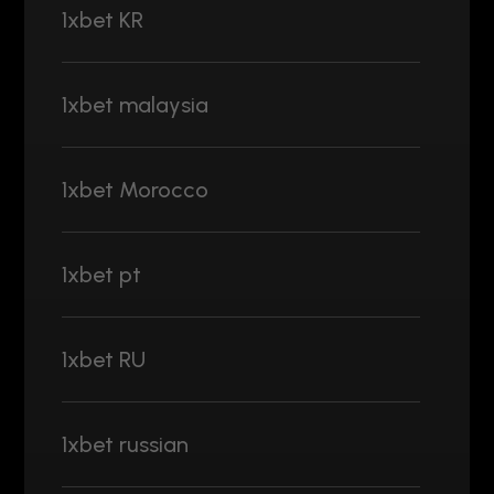
1xbet KR
1xbet malaysia
1xbet Morocco
1xbet pt
1xbet RU
1xbet russian