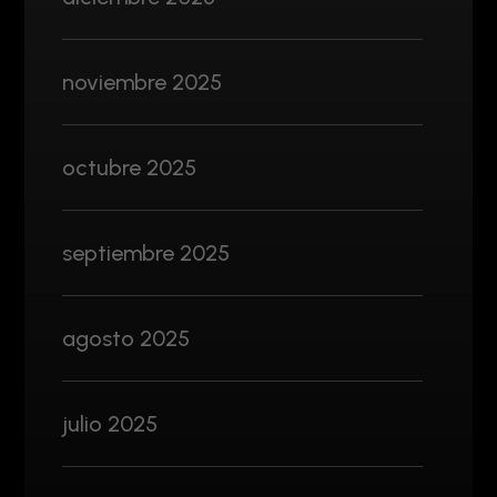
noviembre 2025
octubre 2025
septiembre 2025
agosto 2025
julio 2025