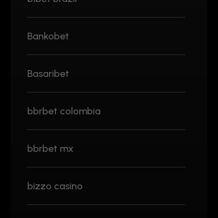
Bankobet
Basaribet
bbrbet colombia
bbrbet mx
bizzo casino