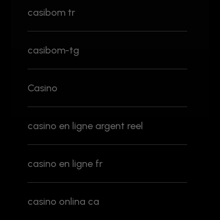
casibom tr
casibom-tg
Casino
casino en ligne argent reel
casino en ligne fr
casino onlina ca