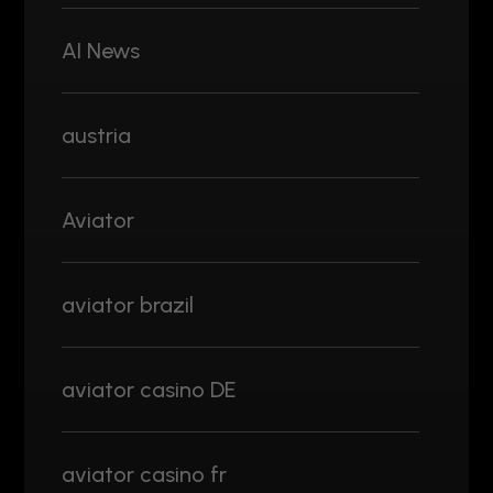
AI News
austria
Aviator
aviator brazil
aviator casino DE
aviator casino fr