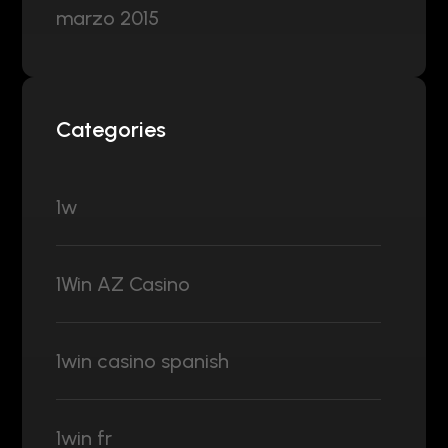
marzo 2015
Categories
1w
1Win AZ Casino
1win casino spanish
1win fr