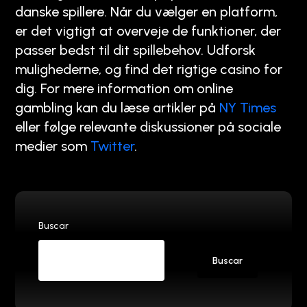
danske spillere. Når du vælger en platform,
er det vigtigt at overveje de funktioner, der
passer bedst til dit spillebehov. Udforsk
mulighederne, og find det rigtige casino for
dig. For mere information om online
gambling kan du læse artikler på
NY Times
eller følge relevante diskussioner på sociale
medier som
Twitter
.
Buscar
Buscar