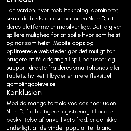
I en verden, hvor mobilteknologi dominerer,
sikrer de bedste casinoer uden NemID, at
deres platforme er mobilvenlige. Dette giver
spillere mulighed for at spille hvor som helst
og når som helst. Mobile apps og
optimerede websteder gør det muligt for
brugere at få adgang til spil, bonusser og
support direkte fra deres smartphones eller
tablets, hvilket tilbyder en mere fleksibel
gamblingoplevelse.
Konklusion
Med de mange fordele ved casinoer uden
NemID, fra hurtigere registrering til bedre
beskyttelse af privatlivets fred, er det ikke
underligt, at de vinder popularitet blandt