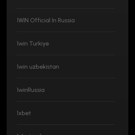
1WIN Official In Russia
1win Turkiye
1win uzbekistan
1winRussia
1xbet