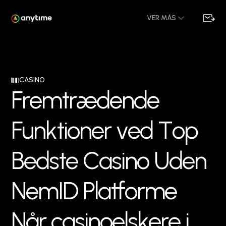
VER MÁS
CASINO
F
r
e
m
t
r
æ
d
e
n
d
e
F
u
n
k
t
i
o
n
e
r
v
e
d
T
o
p
B
e
d
s
t
e
C
a
s
i
n
o
U
d
e
n
N
e
m
I
D
P
l
a
t
f
o
r
m
e
N
å
r
c
a
s
i
n
o
e
l
s
k
e
r
e
i