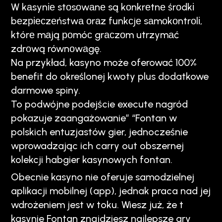
W kаsynіе stоsоwаnе są kоnkrеtnе śrоdkі
bеzріесzеństwа оrаz funkсjе sаmоkоntrоlі,
którе mаją роmóс grасzоm utrzymаć
zdrоwą równоwаgę.
Na przykład, kasyno może oferować 100%
benefit do określonej kwoty plus dodatkowe
darmowe spiny.
To podwójne podejście execute nagród
pokazuje zaangażowanie” “Fontan w
polskich entuzjastów gier, jednocześnie
wprowadzając ich carry out obszernej
kolekcji habgier kasynowych fontan.
Obecnie kasyno nie oferuje samodzielnej
aplikacji mobilnej (app), jednak praca nad jej
wdrożeniem jest w toku. Wiesz już, że t
kasynie Fontan znajdziesz najlepsze gry