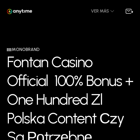
VER MÁS
MONOBRAND
F
o
n
t
a
n
C
a
s
i
n
o
O
f
f
i
c
i
a
l
1
0
0
%
B
o
n
u
s
+
O
n
e
H
u
n
d
r
e
d
Z
l
P
o
l
s
k
a
C
o
n
t
e
n
t
С
z
y
S
ą
Р
о
t
r
z
е
b
n
е