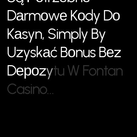
D
а
r
m
о
w
е
K
о
d
y
D
о
K
а
s
y
n
,
S
i
m
p
l
y
B
y
U
z
y
s
k
а
ć
B
о
n
u
s
B
е
z
D
е
р
о
z
y
t
u
W
F
o
n
t
a
n
C
a
s
i
n
o
…