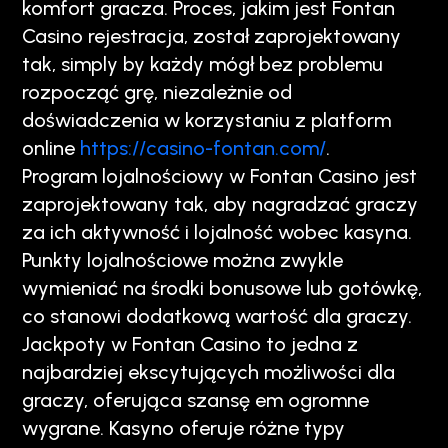
komfort gracza. Proces, jakim jest Fontan
Casino rejestracja, został zaprojektowany
tak, simply by każdy mógł bez problemu
rozpocząć grę, niezależnie od
doświadczenia w korzystaniu z platform
online
https://casino-fontan.com/
.
Program lojalnościowy w Fontan Casino jest
zaprojektowany tak, aby nagradzać graczy
za ich aktywność i lojalność wobec kasyna.
Punkty lojalnościowe można zwykle
wymieniać na środki bonusowe lub gotówkę,
co stanowi dodatkową wartość dla graczy.
Jackpoty w Fontan Casino to jedna z
najbardziej ekscytujących możliwości dla
graczy, oferująca szansę em ogromne
wygrane. Kasyno oferuje różne typy