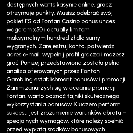
dostępnych watts kasynie online, gracz
otrzymuje punkty. Musisz odebrać swój
pakiet FS od Fontan Casino bonus unces
wagerem x50 i actually limitem
maksymalnym hundred zł dla sumy
wygranych. Zarejestruj konto, potwierdź
adres e-mail, wypełnij profil gracza i możesz
grać. Poniżej przedstawiona została pełna
analiza oferowanych przez Fontan
Gambling establishment bonusów i promocji.
Zanim zanurzysh się w oceanie promocji
Fontan, warto poznać tajniki skutecznego
wykorzystania bonusów. Kluczem perform
sukcesu jest zrozumienie warunków obrotu –
specjalnych wymogów, które należy spełnić
przed wypłatą środków bonusowych.