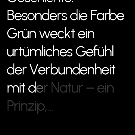
B
e
s
o
n
d
e
r
s
d
i
e
F
a
r
b
e
G
r
ü
n
w
e
c
k
t
e
i
n
u
r
t
ü
m
l
i
c
h
e
s
G
e
f
ü
h
l
d
e
r
V
e
r
b
u
n
d
e
n
h
e
i
t
m
i
t
d
e
r
N
a
t
u
r
–
e
i
n
P
r
i
n
z
i
p
,
…