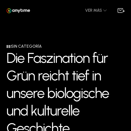
VER MÁS
SIN CATEGORÍA
D
i
e
F
a
s
z
i
n
a
t
i
o
n
f
ü
r
G
r
ü
n
r
e
i
c
h
t
t
i
e
f
i
n
u
n
s
e
r
e
b
i
o
l
o
g
i
s
c
h
e
u
n
d
k
u
l
t
u
r
e
l
l
e
G
e
s
c
h
i
c
h
t
e
.