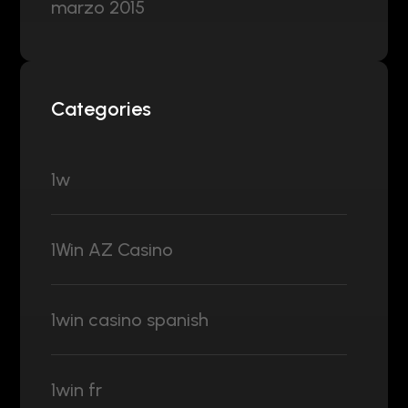
marzo 2015
Categories
1w
1Win AZ Casino
1win casino spanish
1win fr