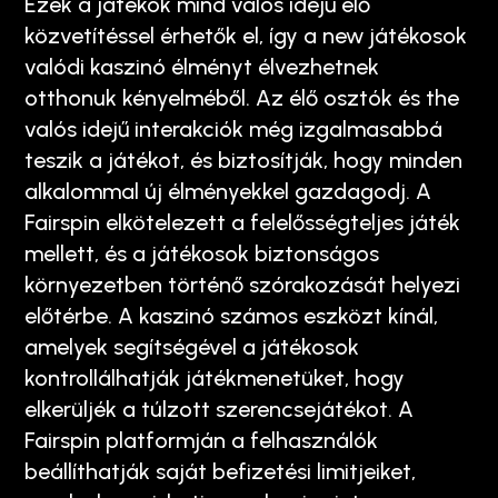
Ezek a játékok mind valós idejű élő
közvetítéssel érhetők el, így a new játékosok
valódi kaszinó élményt élvezhetnek
otthonuk kényelméből. Az élő osztók és the
valós idejű interakciók még izgalmasabbá
teszik a játékot, és biztosítják, hogy minden
alkalommal új élményekkel gazdagodj. A
Fairspin elkötelezett a felelősségteljes játék
mellett, és a játékosok biztonságos
környezetben történő szórakozását helyezi
előtérbe. A kaszinó számos eszközt kínál,
amelyek segítségével a játékosok
kontrollálhatják játékmenetüket, hogy
elkerüljék a túlzott szerencsejátékot. A
Fairspin platformján a felhasználók
beállíthatják saját befizetési limitjeiket,