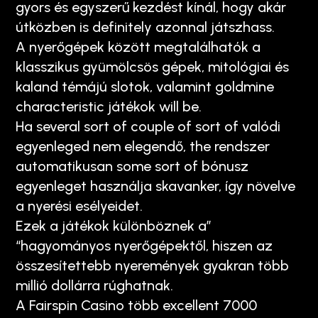
gyors és egyszerű kezdést kínál, hogy akár
útközben is definitely azonnal játszhass.
A nyerőgépek között megtalálhatók a
klasszikus gyümölcsös gépek, mitológiai és
kaland témájú slotok, valamint goldmine
characteristic játékok will be.
Ha several sort of couple of sort of valódi
egyenleged nem elegendő, the rendszer
automatikusan some sort of bónusz
egyenleget használja skavanker, így növelve
a nyerési esélyeidet.
Ezek a játékok különböznek a”
“hagyományos nyerőgépektől, hiszen az
összesítettebb nyeremények gyakran több
millió dollárra rúghatnak.
A Fairspin Casino több excellent 7000