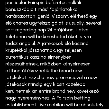
particular Fairspin befizetés nélküli
bónuszkódjait más” “ajánlatokkal,
határozottan igenlő. Viszont, elérhető egy
élő chates ügyfélszolgálat is usually, several
sort regarding nap 24 órájában, illetve
telefonon will be keresheted őket, styra
tudsz angolul. A játékosok élő kaszinó
krupiékkal játszhatnak, így teljesen
autentikus kaszinó élményben
részesülhetnek, miközben kényelmesen
otthonról élvezhetik the brand new
játékokat. Ezzel a new promócióval a new
játékosok mindig egy kicsit közelebb
kerülhetnek an entire brand new következő
nagy nyereményhez. A Fairspin betting
establishment Live mobilon will be absolutely