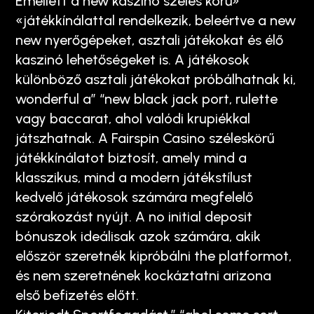
Emellett a new kaszinó széles körű»
«játékkínálattal rendelkezik, beleértve a new
new nyerőgépeket, asztali játékokat és élő
kaszinó lehetőségeket is. A játékosok
különböző asztali játékokat próbálhatnak ki,
wonderful a” “new black jack port, rulette
vagy baccarat, ahol valódi krupiékkal
játszhatnak. A Fairspin Casino széleskörű
játékkínálatot biztosít, amely mind a
klasszikus, mind a modern játékstílust
kedvelő játékosok számára megfelelő
szórakozást nyújt. A no initial deposit
bónuszok ideálisak azok számára, akik
először szeretnék kipróbálni the platformot,
és nem szeretnének kockáztatni arizona
első befizetés előtt.