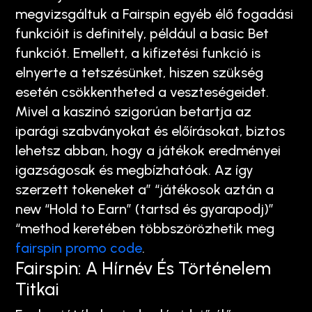
megvizsgáltuk a Fairspin egyéb élő fogadási
funkcióit is definitely, például a basic Bet
funkciót. Emellett, a kifizetési funkció is
elnyerte a tetszésünket, hiszen szükség
esetén csökkentheted a veszteségeidet.
Mivel a kaszinó szigorúan betartja az
iparági szabványokat és előírásokat, biztos
lehetsz abban, hogy a játékok eredményei
igazságosak és megbízhatóak. Az így
szerzett tokeneket a” “játékosok aztán a
new “Hold to Earn” (tartsd és gyarapodj)”
“method keretében többszörözhetik meg
fairspin promo code
.
Fairspin: A Hírnév És Történelem
Titkai