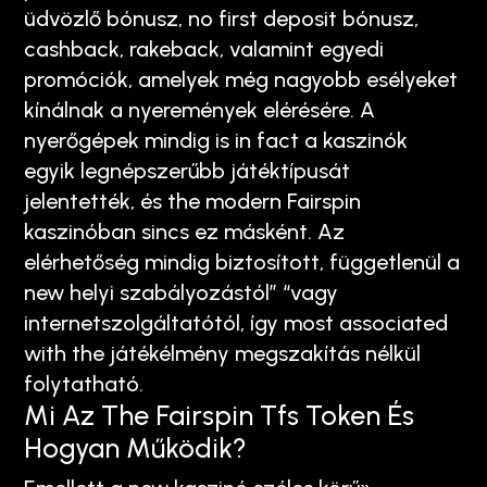
üdvözlő bónusz, no first deposit bónusz,
cashback, rakeback, valamint egyedi
promóciók, amelyek még nagyobb esélyeket
kínálnak a nyeremények elérésére. A
nyerőgépek mindig is in fact a kaszinók
egyik legnépszerűbb játéktípusát
jelentették, és the modern Fairspin
kaszinóban sincs ez másként. Az
elérhetőség mindig biztosított, függetlenül a
new helyi szabályozástól” “vagy
internetszolgáltatótól, így most associated
with the játékélmény megszakítás nélkül
folytatható.
Mi Az The Fairspin Tfs Token És
Hogyan Működik?