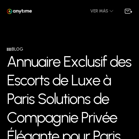
VER MÁS
BLOG
A
n
n
u
a
i
r
e
E
x
c
l
u
s
i
f
d
e
s
E
s
c
o
r
t
s
d
e
L
u
x
e
à
P
a
r
i
s
S
o
l
u
t
i
o
n
s
d
e
C
o
m
p
a
g
n
i
e
P
r
i
v
é
e
É
l
é
g
a
n
t
e
p
o
u
r
P
a
r
i
s