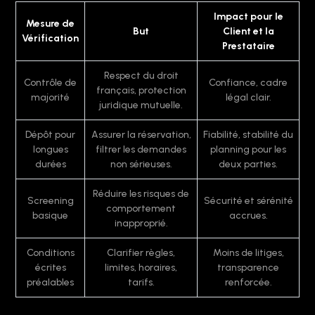
Impact pour le
Mesure de
But
Client et la
Vérification
Prestataire
Respect du droit
Contrôle de
Confiance, cadre
français, protection
majorité
légal clair.
juridique mutuelle.
Dépôt pour
Assurer la réservation,
Fiabilité, stabilité du
longues
filtrer les demandes
planning pour les
durées
non sérieuses.
deux parties.
Réduire les risques de
Screening
Sécurité et sérénité
comportement
basique
accrues.
inapproprié.
Conditions
Clarifier règles,
Moins de litiges,
écrites
limites, horaires,
transparence
préalables
tarifs.
renforcée.