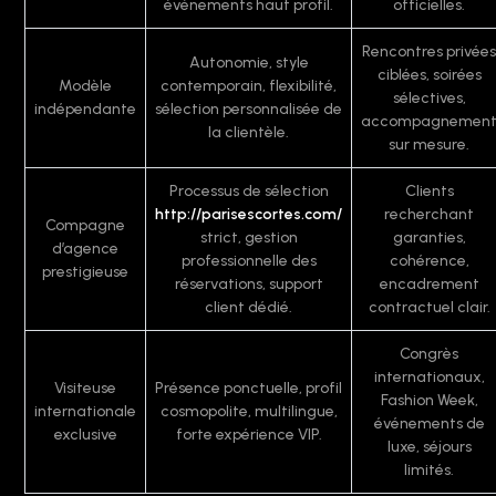
événements haut profil.
officielles.
Rencontres privées
Autonomie, style
ciblées, soirées
Modèle
contemporain, flexibilité,
sélectives,
indépendante
sélection personnalisée de
accompagnemen
la clientèle.
sur mesure.
Processus de sélection
Clients
http://parisescortes.com/
recherchant
Compagne
strict, gestion
garanties,
d’agence
professionnelle des
cohérence,
prestigieuse
réservations, support
encadrement
client dédié.
contractuel clair.
Congrès
internationaux,
Visiteuse
Présence ponctuelle, profil
Fashion Week,
internationale
cosmopolite, multilingue,
événements de
exclusive
forte expérience VIP.
luxe, séjours
limités.