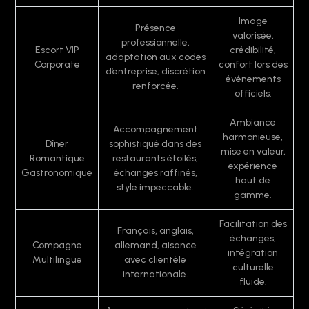
Image
Présence
valorisée,
professionnelle,
Escort VIP
crédibilité,
adaptation aux codes
Corporate
confort lors des
d’entreprise, discrétion
événements
renforcée.
officiels.
Ambiance
Accompagnement
harmonieuse,
Dîner
sophistiqué dans des
mise en valeur,
Romantique
restaurants étoilés,
expérience
Gastronomique
échanges raffinés,
haut de
style impeccable.
gamme.
Facilitation des
Français, anglais,
échanges,
Compagne
allemand, aisance
intégration
Multilingue
avec clientèle
culturelle
internationale.
fluide.