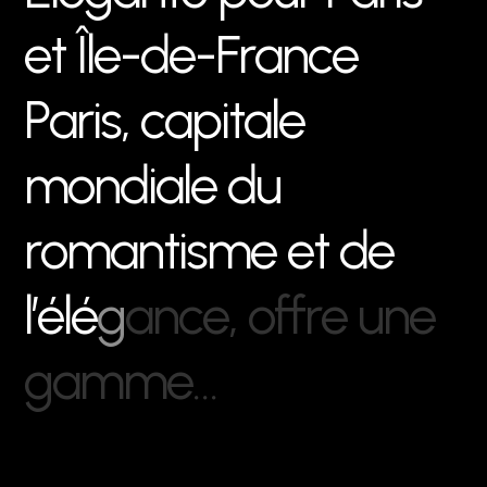
e
t
Î
l
e
-
d
e
-
F
r
a
n
c
e
P
a
r
i
s
,
c
a
p
i
t
a
l
e
m
o
n
d
i
a
l
e
d
u
r
o
m
a
n
t
i
s
m
e
e
t
d
e
l
’
é
l
é
g
a
n
c
e
,
o
f
f
r
e
u
n
e
g
a
m
m
e
…