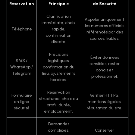
Réservation
Principale
de Sécurité
Clarification
Appeler uniquement
immédiate, choix
les numéros officiels
Téléphone
rapide,
référencés par des
confirmation
sources fiables.
directe.
Précisions
Éviter données
SMS /
logistiques,
sensibles, rester
WhatsApp /
confirmation du
concis et
Telegram
lieu, ajustements
professionnel.
horaires.
Réservation
Formulaire
Vérifier HTTPS,
structurée, choix du
en ligne
mentions légales,
profil, durée,
sécurisé
réputation du site.
emplacement.
Demandes
complexes,
Conserver