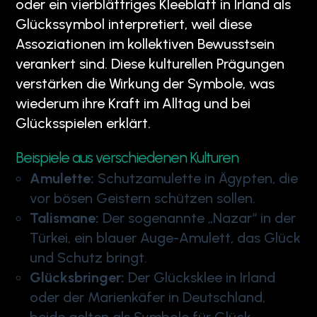
oder ein vierblättriges Kleeblatt in Irland als
Glückssymbol interpretiert, weil diese
Assoziationen im kollektiven Bewusstsein
verankert sind. Diese kulturellen Prägungen
verstärken die Wirkung der Symbole, was
wiederum ihre Kraft im Alltag und bei
Glücksspielen erklärt.
Beispiele aus verschiedenen Kulturen
Amulette:
Schutzamulette in Ägypten, die
vor bösen Geistern schützen sollen.
Talismane:
Der sogenannte „Nazar“ in der
Türkei, ein blauer Auge-Amulett, das Glück
und Schutz bringt.
Glücksbringer:
Der Glücksklee in Irland
oder der Marienkäfer in Deutschland,
beide gelten als Symbole für Glück.