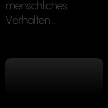
m
e
n
s
c
h
l
i
c
h
e
s
V
e
r
h
a
l
t
e
n
…