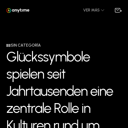
VER MÁS
SIN CATEGORÍA
G
l
ü
c
k
s
s
y
m
b
o
l
e
s
p
i
e
l
e
n
s
e
i
t
J
a
h
r
t
a
u
s
e
n
d
e
n
e
i
n
e
z
e
n
t
r
a
l
e
R
o
l
l
e
i
n
K
u
l
t
u
r
e
n
r
u
n
d
u
m