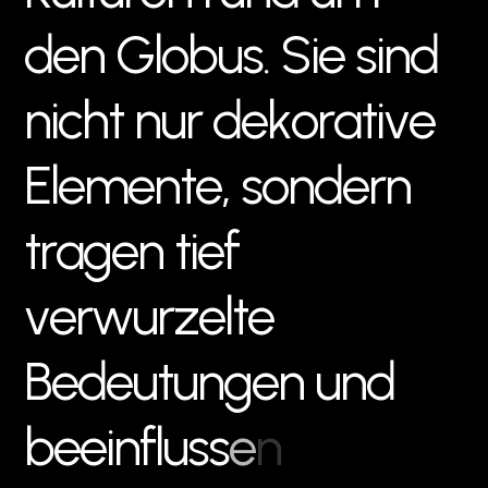
d
e
n
G
l
o
b
u
s
.
S
i
e
s
i
n
d
n
i
c
h
t
n
u
r
d
e
k
o
r
a
t
i
v
e
E
l
e
m
e
n
t
e
,
s
o
n
d
e
r
n
t
r
a
g
e
n
t
i
e
f
v
e
r
w
u
r
z
e
l
t
e
B
e
d
e
u
t
u
n
g
e
n
u
n
d
b
e
e
i
n
f
l
u
s
s
e
n