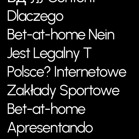
D
l
a
c
z
e
g
o
B
e
t
-
a
t
-
h
o
m
e
N
e
i
n
J
e
s
t
L
e
g
a
l
n
y
T
P
o
l
s
c
e
?
I
n
t
e
r
n
e
t
o
w
e
Z
a
k
ł
a
d
y
S
p
o
r
t
o
w
e
B
e
t
-
a
t
-
h
o
m
e
A
p
r
e
s
e
n
t
a
n
d
o