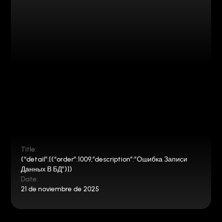
Title:
{“detail”:[{“order”:1009,”description”:”Ошибка Записи
Данных В БД”}]}
Date:
21 de noviembre de 2025