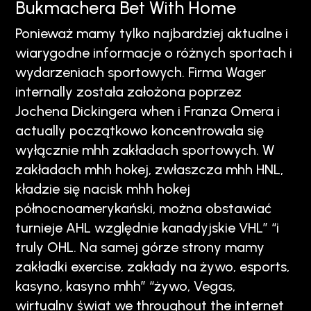
Bukmachera Bet With Home
Ponieważ mamy tylko najbardziej aktualne i
wiarygodne informacje o różnych sportach i
wydarzeniach sportowych. Firma Wager
internally została założona poprzez
Jochena Dickingera when i Franza Omera i
actually początkowo koncentrowała się
wyłącznie mhh zakładach sportowych. W
zakładach mhh hokej, zwłaszcza mhh HNL,
kładzie się nacisk mhh hokej
północnoamerykański, można obstawiać
turnieje AHL względnie kanadyjskie VHL” “i
truly OHL. Na samej górze strony mamy
zakładki exercise, zakłady na żywo, esports,
kasyno, kasyno mhh” “żywo, Vegas,
wirtualny świat we throughout the internet