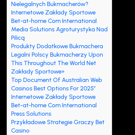
Nielegalnych Bukmacherów?
Internetowe Zakłady Sportowe
Bet-at-home Com International
Media Solutions Agroturystyka Nad
Pilicą
Produkty Dodatkowe Bukmachera
Legalni Polscy Bukmacherzy Upon
This Throughout The World Net
Zakłady Sportowe»
Top Document Of Australian Web
Casinos Best Options For 2025″
Internetowe Zakłady Sportowe
Bet-at-home Com International
Press Solutions
Przykładowe Strategie Graczy Bet
Casino