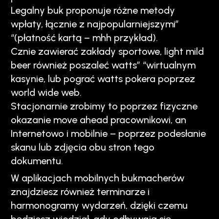
Legalny buk proponuje różne metody
wpłaty, łącznie z najpopularniejszymi”
“(płatność kartą – mhh przykład).
Cznie zawierać zakłady sportowe, light mild
beer również poszaleć watts” “wirtualnym
kasynie, lub pograć watts pokera poprzez
world wide web.
Stacjonarnie zrobimy to poprzez fizyczne
okazanie move ahead pracownikowi, an
Internetowo i mobilnie – poprzez podesłanie
skanu lub zdjęcia obu stron tego
dokumentu.
W aplikacjach mobilnych bukmacherów
znajdziesz również terminarze i
harmonogramy wydarzeń, dzięki czemu