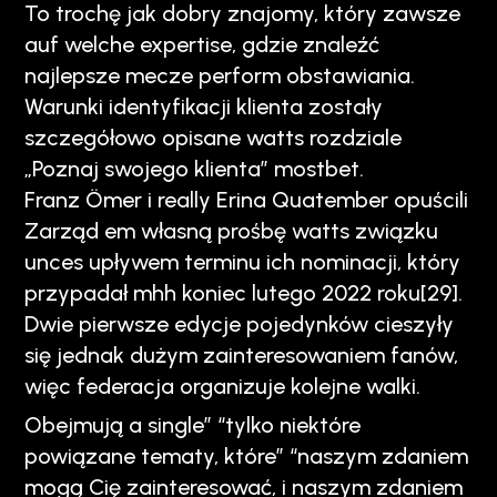
To trochę jak dobry znajomy, który zawsze
auf welche expertise, gdzie znaleźć
najlepsze mecze perform obstawiania.
Warunki identyfikacji klienta zostały
szczegółowo opisane watts rozdziale
„Poznaj swojego klienta” mostbet.
Franz Ömer i really Erina Quatember opuścili
Zarząd em własną prośbę watts związku
unces upływem terminu ich nominacji, który
przypadał mhh koniec lutego 2022 roku[29].
Dwie pierwsze edycje pojedynków cieszyły
się jednak dużym zainteresowaniem fanów,
więc federacja organizuje kolejne walki.
Obejmują a single” “tylko niektóre
powiązane tematy, które” “naszym zdaniem
mogą Cię zainteresować, i naszym zdaniem