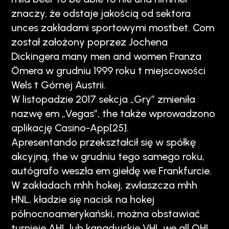
znaczy, że odstaje jakością od sektora
unces zakładami sportowymi mostbet. Com
został założony poprzez Jochena
Dickingera many men and women Franza
Ömera w grudniu 1999 roku t miejscowości
Wels t Górnej Austrii.
W listopadzie 2017 sekcja „Gry” zmieniła
nazwę em „Vegas”, the także wprowadzono
aplikację Casino-App[25].
Apresentando przekształcił się w spółkę
akcyjną, the w grudniu tego samego roku,
autógrafo weszła em giełdę we Frankfurcie.
W zakładach mhh hokej, zwłaszcza mhh
HNL, kładzie się nacisk na hokej
północnoamerykański, można obstawiać
turnieje AHL lub kanadyjskie VHL we all OHL.