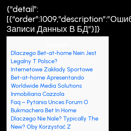
{“detail”:
[{“order”:1009,”description”:”Оши
Записи Данных В БД”}]}
Content
Dlaczego Bet-at-home Nein Jest
Legalny T Polsce?
Internetowe Zakłady Sportowe
Bet-at-home Apresentando
Worldwide Media Solutions
Inmobiliaria Cazzola
Faq – Pytania Unces Forum O
Bukmachera Bet In Home
Dlaczego Nie Nale? Typically The
New? Oby Korzystać Z