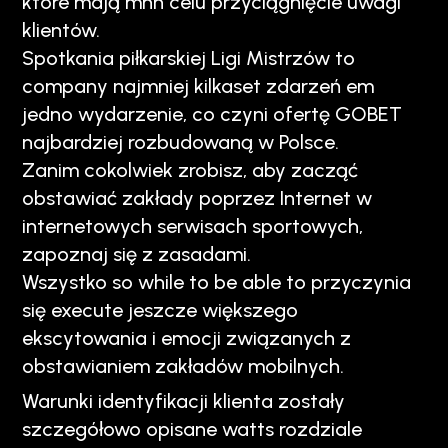
które mają mhh celu przyciągnięcie uwagi
klientów.
Spotkania piłkarskiej Ligi Mistrzów to
company najmniej kilkaset zdarzeń em
jedno wydarzenie, co czyni ofertę GOBET
najbardziej rozbudowaną w Polsce.
Zanim cokolwiek zrobisz, aby zacząć
obstawiać zakłady poprzez Internet w
internetowych serwisach sportowych,
zapoznaj się z zasadami.
Wszystko so while to be able to przyczynia
się execute jeszcze większego
ekscytowania i emocji związanych z
obstawianiem zakładów mobilnych.
Warunki identyfikacji klienta zostały
szczegółowo opisane watts rozdziale