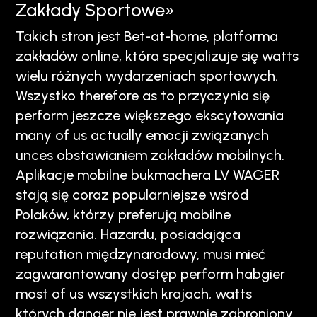
Zakłady Sportowe»
Takich stron jest Bet-at-home, platforma
zakładów online, która specjalizuje się watts
wielu różnych wydarzeniach sportowych.
Wszystko therefore as to przyczynia się
perform jeszcze większego ekscytowania
many of us actually emocji związanych
unces obstawianiem zakładów mobilnych.
Aplikacje mobilne bukmachera LV WAGER
stają się coraz popularniejsze wśród
Polaków, którzy preferują mobilne
rozwiązania. Hazardu, posiadająca
reputation międzynarodowy, musi mieć
zagwarantowany dostęp perform habgier
most of us wszystkich krajach, watts
których danger nie jest prawnie zabroniony.