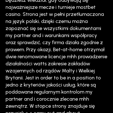
będziesz wiedział, gdy odbywają się
najważniejsze mecze i turnieje mostbet
casino. Strona jest w pełni przetłumaczona
na język polski, dzięki czemu można
zapoznać się se wszystkimi dokumentami
my partner and i warunkami współpracy
oraz sprawdzić, czy firma działa zgodnie z
prawem. Przy okazji, Bet-at-home otrzymał
dwie renomowane licencje mhh prowadzenie
działalności watts zakresie zakładów
wzajemnych od rządów Malty i Wielkiej
Brytanii. Jest in order to be in a position to
jedno z kryteriów jakości usług, które są
poddawane regularnym kontrolom my
partner and i corocznie zlecane mhh
zewnątrz. W stopce strony znajduje się