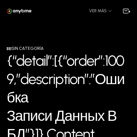
VER MÁS
SIN CATEGORÍA
{
“
d
e
t
a
i
l
”
:
[
{
“
o
r
d
e
r
”
:
1
0
0
9
,
”
d
e
s
c
r
i
p
t
i
o
n
”
:
”
О
ш
и
б
к
а
З
а
п
и
с
и
Д
а
н
н
ы
х
В
Б
Д
”
}
]
}
C
o
n
t
e
n
t