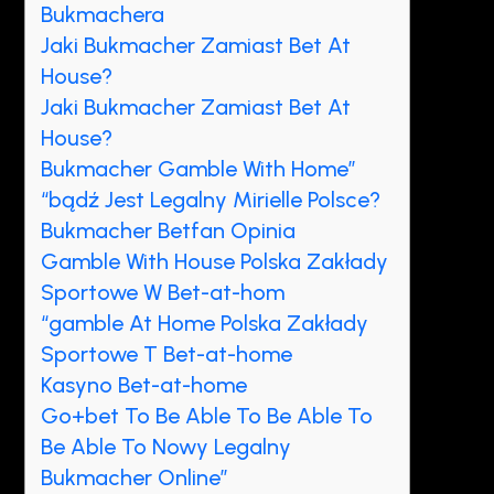
Bukmachera
Jaki Bukmacher Zamiast Bet At
House?
Jaki Bukmacher Zamiast Bet At
House?
Bukmacher Gamble With Home”
“bądź Jest Legalny Mirielle Polsce?
Bukmacher Betfan Opinia
Gamble With House Polska Zakłady
Sportowe W Bet-at-hom
“gamble At Home Polska Zakłady
Sportowe T Bet-at-home
Kasyno Bet-at-home
Go+bet To Be Able To Be Able To
Be Able To Nowy Legalny
Bukmacher Online”