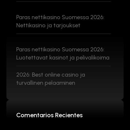
Paras nettikasino Suomessa 2026:
Nettikasino ja tarjoukset
Paras nettikasino Suomessa 2026:
Luotettavat kasinot ja pelivalikoima
2026: Best online casino ja
turvallinen pelaaminen
Comentarios Recientes