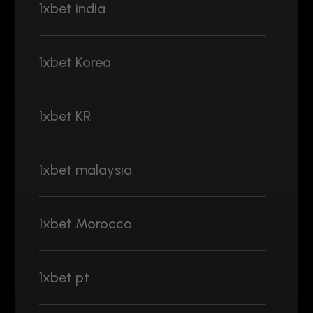
1xbet india
1xbet Korea
1xbet KR
1xbet malaysia
1xbet Morocco
1xbet pt