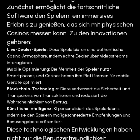
Zunächst ermöglicht die fortschrittliche
Software den Spielern, ein immersives
Erlebnis zu genießen, das sich mit physischen
Casinos messen kann. Zu den Innovationen
gehören:
Live-Dealer-Spiele:
Diese Spiele bieten eine authentische
Casino-Atmosphäre, indem echte Dealer über Videostreams
interagieren.
Mobile Optimierung:
Die Mehrheit der Spieler nutzt
Smartphones, und Casinos haben ihre Plattformen für mobile
Geräte optimiert.
Blockchain-Technologie:
Diese verbessert die Sicherheit und
Transparenz von Transaktionen und reduziert die
Wahrscheinlichkeit von Betrug.
Künstliche Intelligenz:
KI personalisiert das Spielerlebnis,
indem sie den Spielern maßgeschneiderte Empfehlungen und
Bonusangebote präsentiert.
Diese technologischen Entwicklungen haben
nicht nur die Benutzerfreundlichkeit