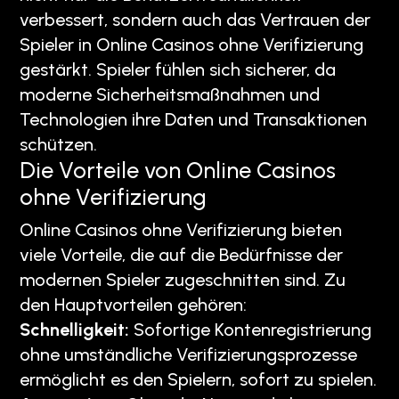
verbessert, sondern auch das Vertrauen der
Spieler in Online Casinos ohne Verifizierung
gestärkt. Spieler fühlen sich sicherer, da
moderne Sicherheitsmaßnahmen und
Technologien ihre Daten und Transaktionen
schützen.
Die Vorteile von Online Casinos
ohne Verifizierung
Online Casinos ohne Verifizierung bieten
viele Vorteile, die auf die Bedürfnisse der
modernen Spieler zugeschnitten sind. Zu
den Hauptvorteilen gehören:
Schnelligkeit:
Sofortige Kontenregistrierung
ohne umständliche Verifizierungsprozesse
ermöglicht es den Spielern, sofort zu spielen.