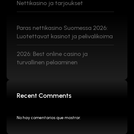
Nettikasino ja tarjoukset
Paras nettikasino Suomessa 2026:
Luotettavat kasinot ja pelivalikoima
2026: Best online casino ja
turvallinen pelaaminen
Recent Comments
No hay comentarios que mostrar.