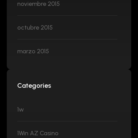
noviembre 2015
octubre 2015
marzo 2015
Categories
1w
1Win AZ Casino