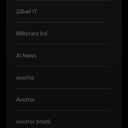
22bet IT
888starz bd
AI News
austria
Aviator
aviator brazil