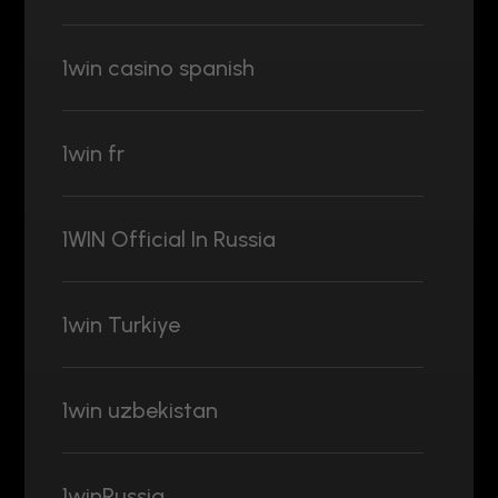
1win casino spanish
1win fr
1WIN Official In Russia
1win Turkiye
1win uzbekistan
1winRussia