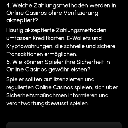
4. Welche Zahlungsmethoden werden in
Online Casinos ohne Verifizierung
akzeptiert?
Häufig akzeptierte Zahlungsmethoden
umfassen Kreditkarten, E-Wallets und
Kryptowährungen, die schnelle und sichere
Transaktionen ermöglichen.
5. Wie können Spieler ihre Sicherheit in
Online Casinos gewährleisten?
Spieler sollten auf lizenzierten und
regulierten Online Casinos spielen, sich über
Sicherheitsmaßnahmen informieren und
verantwortungsbewusst spielen.