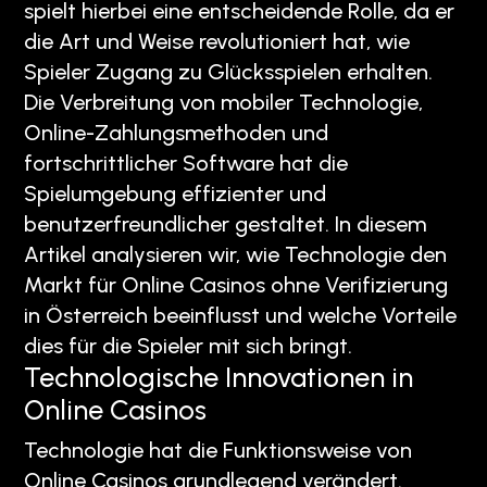
spielt hierbei eine entscheidende Rolle, da er
die Art und Weise revolutioniert hat, wie
Spieler Zugang zu Glücksspielen erhalten.
Die Verbreitung von mobiler Technologie,
Online-Zahlungsmethoden und
fortschrittlicher Software hat die
Spielumgebung effizienter und
benutzerfreundlicher gestaltet. In diesem
Artikel analysieren wir, wie Technologie den
Markt für Online Casinos ohne Verifizierung
in Österreich beeinflusst und welche Vorteile
dies für die Spieler mit sich bringt.
Technologische Innovationen in
Online Casinos
Technologie hat die Funktionsweise von
Online Casinos grundlegend verändert.