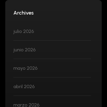
Archives
julio 2026
junio 2026
mayo 2026
abril 2026
marzo 2026