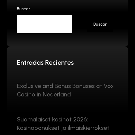
Buscar
Buscar
Entradas Recientes
Exclusive and Bonus Bonuses at Vox
Casino in Nederland
Suomalaiset kasinot 2026:
Kasinobonukset ja ilmaiskierrokset