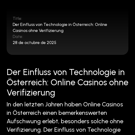
Title:
Der Einfluss von Technologie in Österreich: Online
Casinos ohne Verifizierung
Date:
28 de octubre de 2025
Der Einfluss von Technologie in
Österreich: Online Casinos ohne
Verifizierung
In den letzten Jahren haben Online Casinos
in Österreich einen bemerkenswerten
Aufschwung erlebt, besonders solche ohne
Verifizierung. Der Einfluss von Technologie