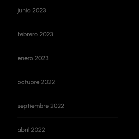
junio 2023
febrero 2023
enero 2023
octubre 2022
septiembre 2022
abril 2022