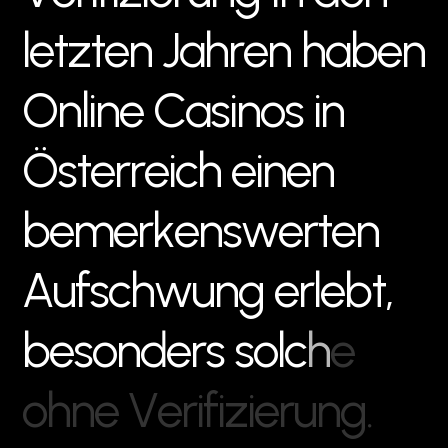
l
e
t
z
t
e
n
J
a
h
r
e
n
h
a
b
e
n
O
n
l
i
n
e
C
a
s
i
n
o
s
i
n
Ö
s
t
e
r
r
e
i
c
h
e
i
n
e
n
b
e
m
e
r
k
e
n
s
w
e
r
t
e
n
A
u
f
s
c
h
w
u
n
g
e
r
l
e
b
t
,
b
e
s
o
n
d
e
r
s
s
o
l
c
h
e
o
h
n
e
V
e
r
i
f
i
z
i
e
r
u
n
g
.