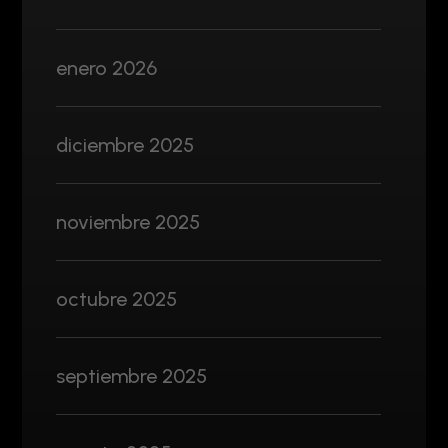
enero 2026
diciembre 2025
noviembre 2025
octubre 2025
septiembre 2025