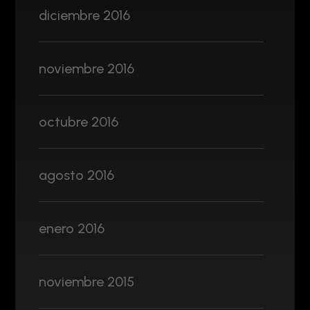
diciembre 2016
noviembre 2016
octubre 2016
agosto 2016
enero 2016
noviembre 2015