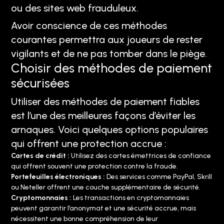
ou des sites web frauduleux.
Avoir conscience de ces méthodes
courantes permettra aux joueurs de rester
vigilants et de ne pas tomber dans le piège.
Choisir des méthodes de paiement
sécurisées
Utiliser des méthodes de paiement fiables
est l’une des meilleures façons d’éviter les
arnaques. Voici quelques options populaires
qui offrent une protection accrue :
Cartes de crédit :
Utilisez des cartes émettrices de confiance
qui offrent souvent une protection contre la fraude.
Portefeuilles électroniques :
Des services comme PayPal, Skrill
ou Neteller offrent une couche supplémentaire de sécurité.
Cryptomonnaies :
Les transactions en cryptomonnaies
peuvent garantir l’anonymat et une sécurité accrue, mais
nécessitent une bonne compréhension de leur