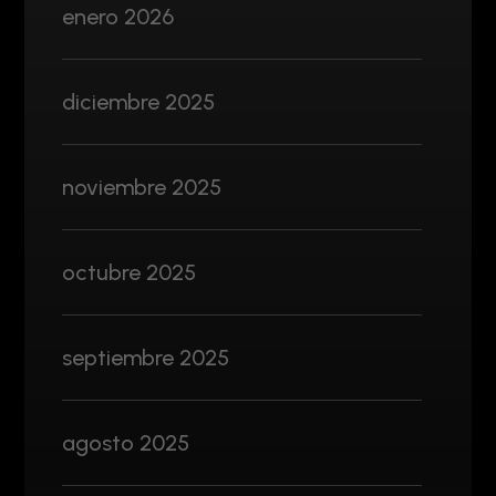
enero 2026
diciembre 2025
noviembre 2025
octubre 2025
septiembre 2025
agosto 2025