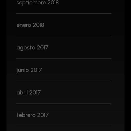
septiembre 2018
enero 2018
agosto 2017
junio 2017
abril 2017
febrero 2017