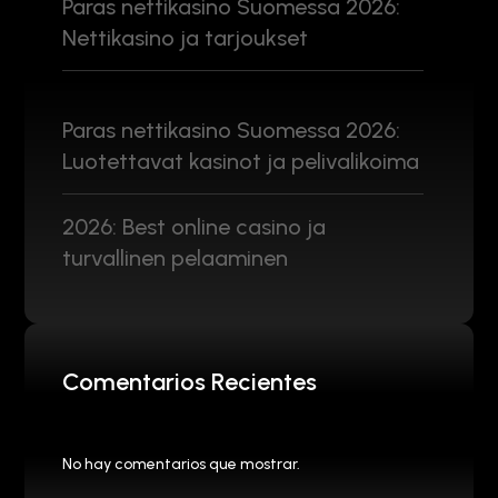
Paras nettikasino Suomessa 2026:
Nettikasino ja tarjoukset
Paras nettikasino Suomessa 2026:
Luotettavat kasinot ja pelivalikoima
2026: Best online casino ja
turvallinen pelaaminen
Comentarios Recientes
No hay comentarios que mostrar.