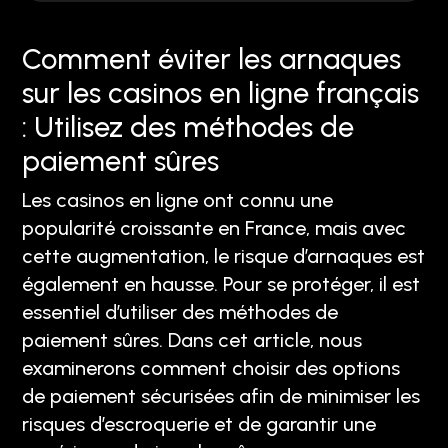
Comment éviter les arnaques
sur les casinos en ligne français
: Utilisez des méthodes de
paiement sûres
Les casinos en ligne ont connu une
popularité croissante en France, mais avec
cette augmentation, le risque d’arnaques est
également en hausse. Pour se protéger, il est
essentiel d’utiliser des méthodes de
paiement sûres. Dans cet article, nous
examinerons comment choisir des options
de paiement sécurisées afin de minimiser les
risques d’escroquerie et de garantir une