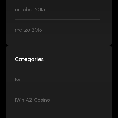
octubre 2015
marzo 2015
Categories
1w
1Win AZ Casino