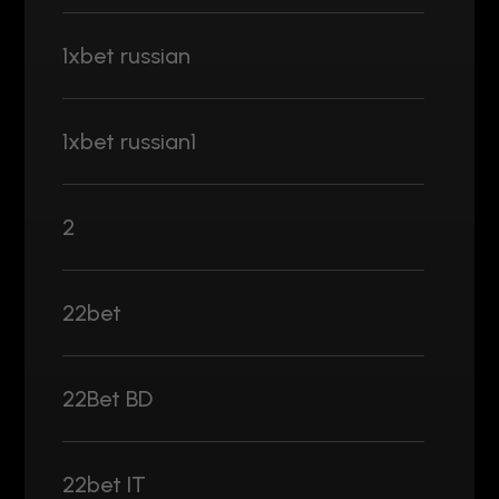
1xbet russian
1xbet russian1
2
22bet
22Bet BD
22bet IT