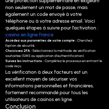
une protection supplémentaire en exigeant
non seulement un mot de passe, mais
également un code envoyé à votre
téléphone ou à votre adresse email. Voici
quelques étapes à suivre pour l’activation :
casino en ligne france
Accédez aux paramètres de votre compte :
Cherchez
l’option de sécurité.
Choisissez 2FA :
Sélectionnez la méthode de vérification
souhaitée (SMS ou application d’authentification).
Suivez les instructions :
Complétez le processus en entrant le
code reçu.
La vérification à deux facteurs est un
excellent moyen de sécuriser vos
informations personnelles et financières,
fortement recommandé pour tous les
utilisateurs de casinos en ligne.
Conclusion