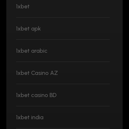
1xbet
1xbet apk
1xbet arabic
1xbet Casino AZ
1xbet casino BD
1xbet india