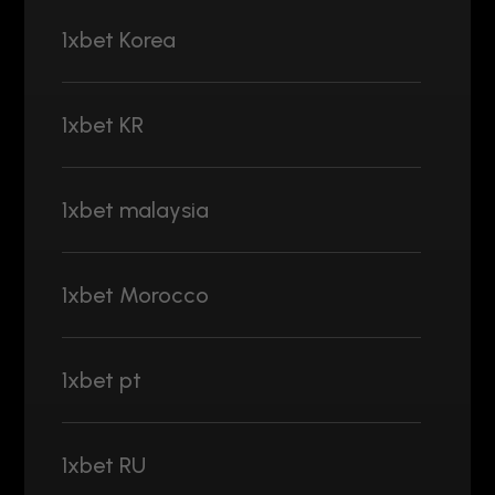
1xbet Korea
1xbet KR
1xbet malaysia
1xbet Morocco
1xbet pt
1xbet RU