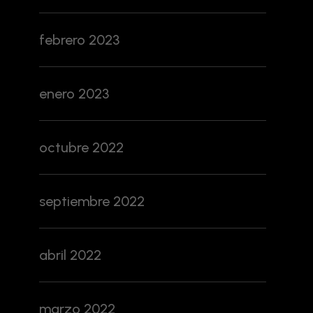
febrero 2023
enero 2023
octubre 2022
septiembre 2022
abril 2022
marzo 2022