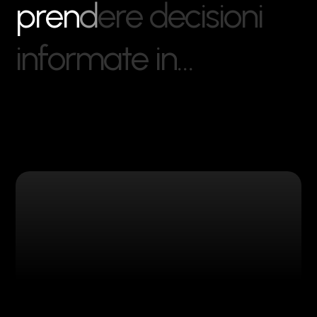
p
r
e
n
d
e
r
e
d
e
c
i
s
i
o
n
i
i
n
f
o
r
m
a
t
e
i
n
…