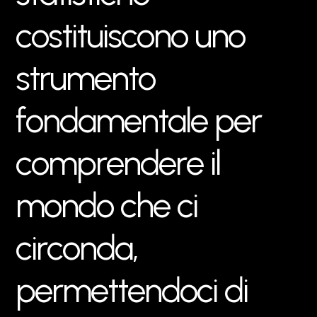
c
o
s
t
i
t
u
i
s
c
o
n
o
u
n
o
s
t
r
u
m
e
n
t
o
f
o
n
d
a
m
e
n
t
a
l
e
p
e
r
c
o
m
p
r
e
n
d
e
r
e
i
l
m
o
n
d
o
c
h
e
c
i
c
i
r
c
o
n
d
a
,
p
e
r
m
e
t
t
e
n
d
o
c
i
d
i