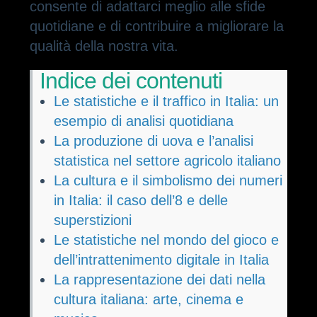
consente di adattarci meglio alle sfide
quotidiane e di contribuire a migliorare la
qualità della nostra vita.
Indice dei contenuti
Le statistiche e il traffico in Italia: un
esempio di analisi quotidiana
La produzione di uova e l’analisi
statistica nel settore agricolo italiano
La cultura e il simbolismo dei numeri
in Italia: il caso dell’8 e delle
superstizioni
Le statistiche nel mondo del gioco e
dell’intrattenimento digitale in Italia
La rappresentazione dei dati nella
cultura italiana: arte, cinema e