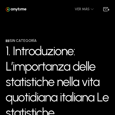
VER MÁS
SIN CATEGORÍA
1
.
I
n
t
r
o
d
u
z
i
o
n
e
:
L
’
i
m
p
o
r
t
a
n
z
a
d
e
l
l
e
s
t
a
t
i
s
t
i
c
h
e
n
e
l
l
a
v
i
t
a
q
u
o
t
i
d
i
a
n
a
i
t
a
l
i
a
n
a
L
e
s
t
a
t
i
s
t
i
c
h
e