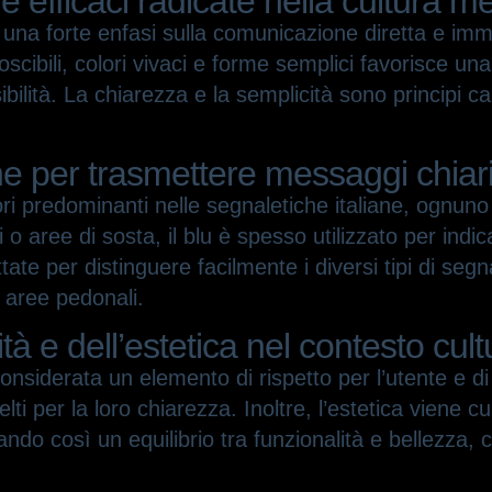
e efficaci radicate nella cultura m
una forte enfasi sulla comunicazione diretta e immed
noscibili, colori vivaci e forme semplici favorisce 
isibilità. La chiarezza e la semplicità sono principi 
one per trasmettere messaggi chiar
lori predominanti nelle segnaletiche italiane, ognuno c
i o aree di sosta, il blu è spesso utilizzato per ind
tate per distinguere facilmente i diversi tipi di seg
e aree pedonali.
ità e dell’estetica nel contesto cult
è considerata un elemento di rispetto per l’utente e 
lti per la loro chiarezza. Inoltre, l’estetica viene
ando così un equilibrio tra funzionalità e bellezza, 