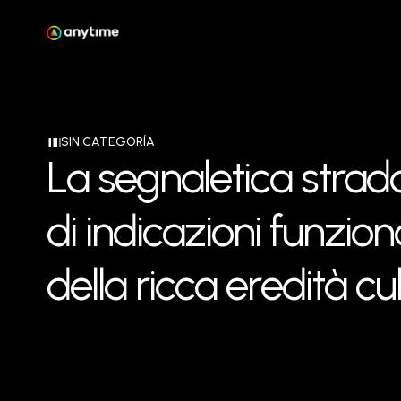
SIN CATEGORÍA
L
a
s
e
g
n
a
l
e
t
i
c
a
s
t
r
a
d
d
i
i
n
d
i
c
a
z
i
o
n
i
f
u
n
z
i
o
n
d
e
l
l
a
r
i
c
c
a
e
r
e
d
i
t
à
c
u