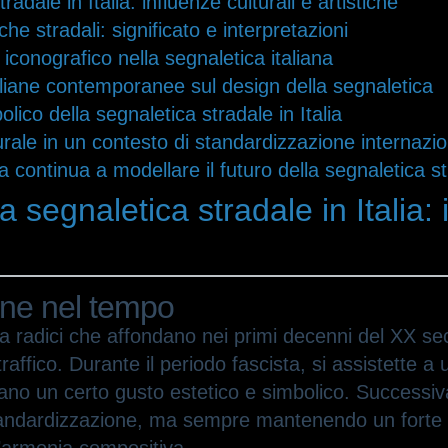
adale in Italia: influenze culturali e artistiche
iche stradali: significato e interpretazioni
iconografico nella segnaletica italiana
taliane contemporanee sul design della segnaletica
lico della segnaletica stradale in Italia
turale in un contesto di standardizzazione internazi
ana continua a modellare il futuro della segnaletica s
a segnaletica stradale in Italia: 
ione nel tempo
a ha radici che affondano nei primi decenni del XX s
raffico. Durante il periodo fascista, si assistette a
tevano un certo gusto estetico e simbolico. Successi
tandardizzazione, ma sempre mantenendo un forte leg