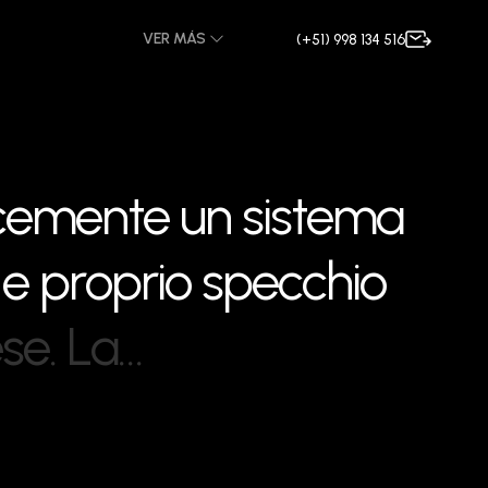
VER MÁS
(+51) 998 134 516
c
e
m
e
n
t
e
u
n
s
i
s
t
e
m
a
e
p
r
o
p
r
i
o
s
p
e
c
c
h
i
o
e
s
e
.
L
a
…