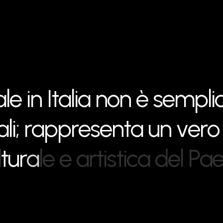
a
l
e
i
n
I
t
a
l
i
a
n
o
n
è
s
e
m
p
l
i
a
l
i
;
r
a
p
p
r
e
s
e
n
t
a
u
n
v
e
r
o
l
t
u
r
a
l
e
e
a
r
t
i
s
t
i
c
a
d
e
l
P
a