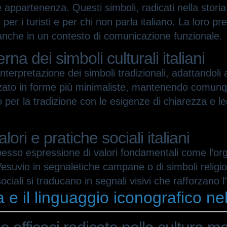
à e appartenenza. Questi simboli, radicati nella storia
r i turisti e per chi non parla italiano. La loro pr
i anche in un contesto di comunicazione funzionale.
na dei simboli culturali italiani
einterpretazione dei simboli tradizionali, adattandoli
zzato in forme più minimaliste, mantenendo comunqu
o per la tradizione con le esigenze di chiarezza e l
lori e pratiche sociali italiani
esso espressione di valori fondamentali come l’orgogl
suvio in segnaletiche campane o di simboli religiosi 
iali si traducano in segnali visivi che rafforzano l’i
e il linguaggio iconografico nel