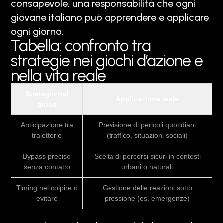
consapevole, una responsabilità che ogni
giovane italiano può apprendere e applicare
ogni giorno.
Tabella: confronto tra
strategie nei giochi d’azione e
nella vita reale
Strategia nel
Applicazione reale
gioco
Anticipazione tra
Previsione di pericoli quotidiani
traiettorie
(traffico, situazioni sociali)
Bypass preciso
Scelta di percorsi sicuri in contesti
senza contatto
urbani o naturali
Timing nel colpire o
Gestione delle reazioni sotto
evitare
pressione (es. emergenze)