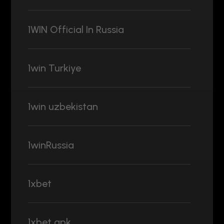
1WIN Official In Russia
1win Turkiye
1win uzbekistan
1winRussia
1xbet
1xbet apk