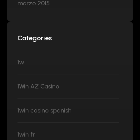
marzo 2015
Categories
1w
1Win AZ Casino
1win casino spanish
1win fr