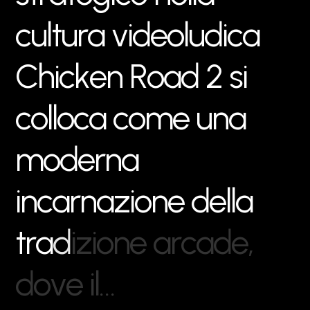
c
u
l
t
u
r
a
v
i
d
e
o
l
u
d
i
c
a
C
h
i
c
k
e
n
R
o
a
d
2
s
i
c
o
l
l
o
c
a
c
o
m
e
u
n
a
m
o
d
e
r
n
a
i
n
c
a
r
n
a
z
i
o
n
e
d
e
l
l
a
t
r
a
d
i
z
i
o
n
e
a
r
c
a
d
e
,
d
o
v
e
i
l
…