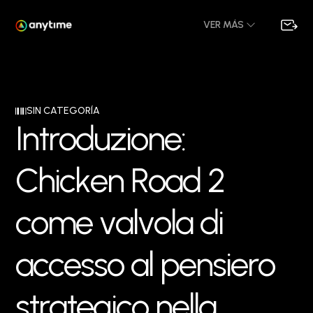
VER MÁS
SIN CATEGORÍA
I
n
t
r
o
d
u
z
i
o
n
e
:
C
h
i
c
k
e
n
R
o
a
d
2
c
o
m
e
v
a
l
v
o
l
a
d
i
a
c
c
e
s
s
o
a
l
p
e
n
s
i
e
r
o
s
t
r
a
t
e
g
i
c
o
n
e
l
l
a