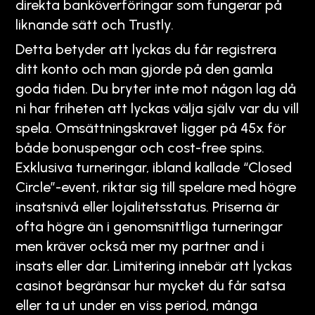
direkta banköverföringar som fungerar på
liknande sätt och Trustly.
Detta betyder att lyckas du får registrera
ditt konto och man gjorde på den gamla
goda tiden. Du bryter inte mot någon lag då
ni har friheten att lyckas välja själv var du vill
spela. Omsättningskravet ligger på 45x för
både bonuspengar och cost-free spins.
Exklusiva turneringar, ibland kallade “Closed
Circle”-event, riktar sig till spelare med högre
insatsnivå eller lojalitetsstatus. Priserna är
ofta högre än i genomsnittliga turneringar
men kräver också mer my partner and i
insats eller dar. Limitering innebär att lyckas
casinot begränsar hur mycket du får satsa
eller ta ut under en viss period, många