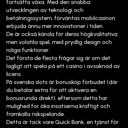
fortsätta växa. Med den snabba
utvecklingen av teknologi och
betalningssystem, förväntas mobilcasinon
erbjuda ännu mer innovationer i tiden.
De är också kända för deras högkvalitativa
men volatila spel, med prydlig design och
roliga funktioner.
Det första de flesta frågar sig är om det
lagligt att spela på ett casino i avsaknad av
licens.
På svenska slots är bonusköp förbudet (där
du betalar extra för att aktivera en
bonusrunda direkt), eftersom detta har
mulighed for öka insatserna kraftigt och
framkalla riskspelande.
Detta är tack vare Quick Bank, en tjänst för