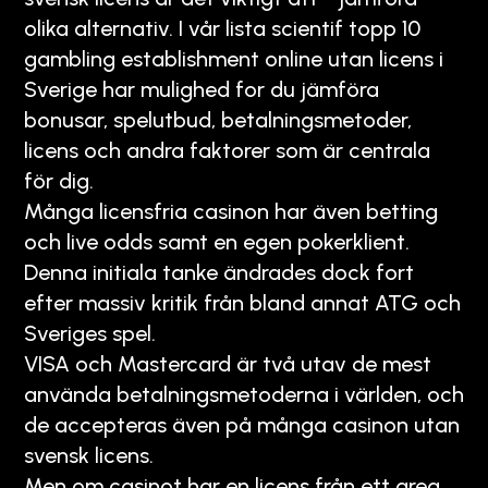
olika alternativ. I vår lista scientif topp 10
gambling establishment online utan licens i
Sverige har mulighed for du jämföra
bonusar, spelutbud, betalningsmetoder,
licens och andra faktorer som är centrala
för dig.
Många licensfria casinon har även betting
och live odds samt en egen pokerklient.
Denna initiala tanke ändrades dock fort
efter massiv kritik från bland annat ATG och
Sveriges spel.
VISA och Mastercard är två utav de mest
använda betalningsmetoderna i världen, och
de accepteras även på många casinon utan
svensk licens.
Men om casinot har en licens från ett area