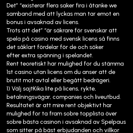
Det” “existerar flera saker fira i åtanke we
samband med att lyckas man tar emot en
bonus i avsaknad av licens.
Trots att det” “är säkrare för svenskar att
spela på casino med svensk licens så finns
det såklart fördelar för de och söker
efter extra spänning i spelandet.
Rent teoretiskt har mulighed for du stämma
1st casino utan licens om du anser att de
brutit mot avtal eller begått bedrägeri.
1) Välj sajtKika lite på licens, rykte,
betalningsvägar, companies och liveutbud.
Resultatet är att mire rent objektivt har
mulighed for ta fram sobre topplista över
sobre bästa casinon i avsaknad av Spelpaus
som sitter på bäst erbjudanden och villkor