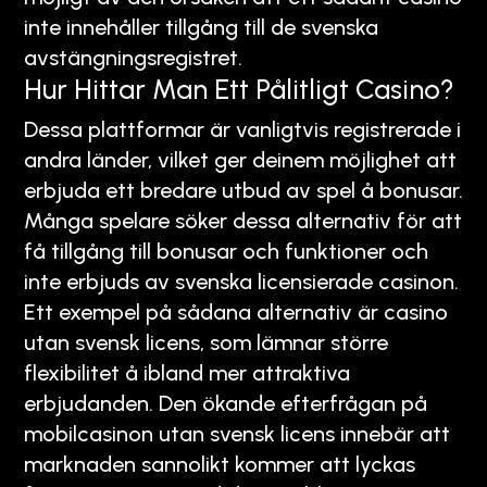
inte innehåller tillgång till de svenska
avstängningsregistret.
Hur Hittar Man Ett Pålitligt Casino?
Dessa plattformar är vanligtvis registrerade i
andra länder, vilket ger deinem möjlighet att
erbjuda ett bredare utbud av spel å bonusar.
Många spelare söker dessa alternativ för att
få tillgång till bonusar och funktioner och
inte erbjuds av svenska licensierade casinon.
Ett exempel på sådana alternativ är casino
utan svensk licens, som lämnar större
flexibilitet å ibland mer attraktiva
erbjudanden. Den ökande efterfrågan på
mobilcasinon utan svensk licens innebär att
marknaden sannolikt kommer att lyckas