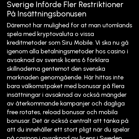
Sverige Införde Fler Restriktioner
På Insättningsbonusen
Däremot har mulighed for at man utomlands
spela med kryptovaluta o vissa
kreditmetoder som Siru Mobile. Vi ska nu gå
igenom alla betalningsmetoder hos casino i
avsaknad av svensk licens 6 förklara
skillnaderna gentemot den svenska
marknaden genomgående. Här hittas inte
bara välkomstpaket med bonusar på flera
insättningar i avsaknad av också mängder
av återkommande kampanjer och dagliga
free rotates, reload bonusar och mobila
bonusar. Det är också centralt att tänka på
att du innehåller ett stort pligt när du spelar
på casinon i avsaknad av licens i Sweden