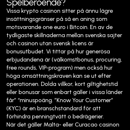
Spelberoende?
Vissa krypto casinon sitter på ännu lägre
insättningsgränser på så en aning som
motsvarande one euro i Bitcoin. En av de
tydligaste skillnaderna mellan svenska sajter
och casinon utan svensk licens är
bonusutbudet. Vi tittar på hur generösa
erbjudandena är (välkomstbonus, procuring,
free rounds, VIP-program) men också hur
höga omsättningskraven kan se ut efter
operationen. Dolda villkor, kort giltighetstid
eller bonusar som enbart gäller i vissa länder
får” “minuspoäng. ”Know Your Customer”
(KYC) är en branschstandard för att
förhindra penningtvätt o bedrägerier.
När det gäller Malta- eller Curacao casinon