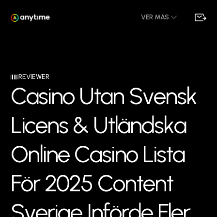
VER MÁS
REVIEWER
C
a
s
i
n
o
U
t
a
n
S
v
e
n
s
k
L
i
c
e
n
s
&
U
t
l
ä
n
d
s
k
a
O
n
l
i
n
e
C
a
s
i
n
o
L
i
s
t
a
F
ö
r
2
0
2
5
C
o
n
t
e
n
t
S
v
e
r
i
g
e
I
n
f
ö
r
d
e
F
l
e
r