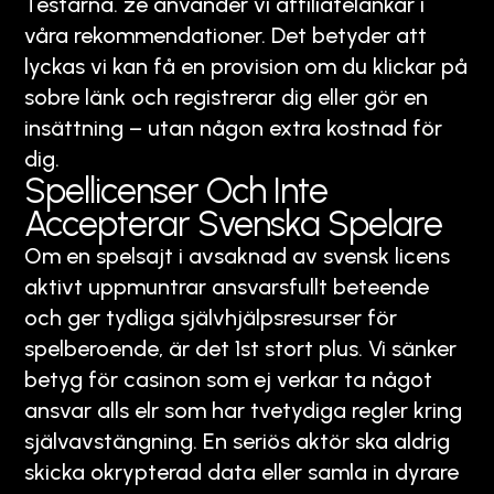
Testarna. ze använder vi affiliatelänkar i
våra rekommendationer. Det betyder att
lyckas vi kan få en provision om du klickar på
sobre länk och registrerar dig eller gör en
insättning – utan någon extra kostnad för
dig.
Spellicenser Och Inte
Accepterar Svenska Spelare
Om en spelsajt i avsaknad av svensk licens
aktivt uppmuntrar ansvarsfullt beteende
och ger tydliga självhjälpsresurser för
spelberoende, är det 1st stort plus. Vi sänker
betyg för casinon som ej verkar ta något
ansvar alls elr som har tvetydiga regler kring
självavstängning. En seriös aktör ska aldrig
skicka okrypterad data eller samla in dyrare