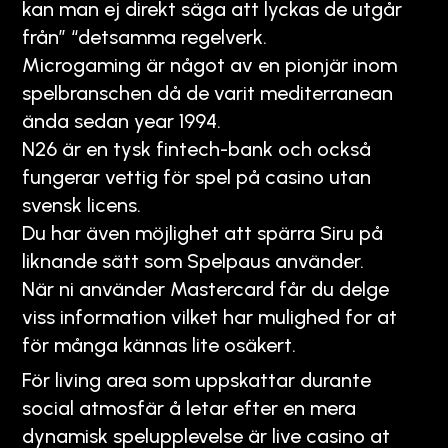
kan man ej direkt säga att lyckas de utgår
från” “detsamma regelverk.
Microgaming är något av en pionjär inom
spelbranschen då de varit mediterranean
ända sedan year 1994.
N26 är en tysk fintech-bank och också
fungerar vettig för spel på casino utan
svensk licens.
Du har även möjlighet att spärra Siru på
liknande sätt som Spelpaus använder.
När ni använder Mastercard får du delge
viss information vilket har mulighed for at
för många kännas lite osäkert.
För living area som uppskattar durante
social atmosfär å letar efter en mera
dynamisk spelupplevelse är live casino at