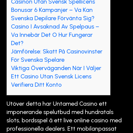
Casinon Utan Svensk Spellicens
Bonusar 6 Kampanjer – Va Kan
Svenska Depilare Förvänta Sig?
Casino I Avsaknad Av Spelpaus –
Va Innebär Det O Hur Fungerar
Det?
Jämförelse: Skatt På Casinovinster
För Svenska Spelare
Viktiga Överväganden När I Väljer
Ett Casino Utan Svensk Licens
Verifiera Ditt Konto
Utöver detta har Untamed Casino ett
imponerande spelutbud med hundratals
slots, bordsspel å ett live online casino med
professionella dealers. Ett mobilanpassat