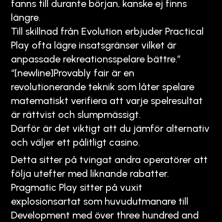
fanns till durante början, kanske ej finns
längre.
Till skillnad från Evolution erbjuder Practical
Play ofta lägre insatsgränser vilket är
anpassade rekreationsspelare bättre.”
“[newline]Provably fair är en
revolutionerande teknik som låter spelare
matematiskt verifiera att varje spelresultat
är rättvist och slumpmässigt.
Därför är det viktigt att du jämför alternativ
och väljer ett pålitligt casino.
Detta sitter på tvingat andra operatörer att
följa utefter med liknande rabatter.
Pragmatic Play sitter på vuxit
explosionsartat som huvudutmanare till
Development med över three hundred and