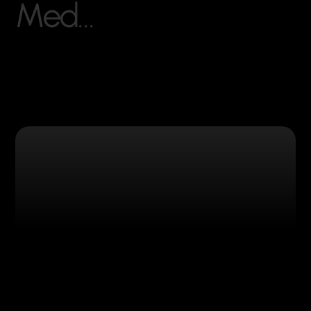
M
e
d
…