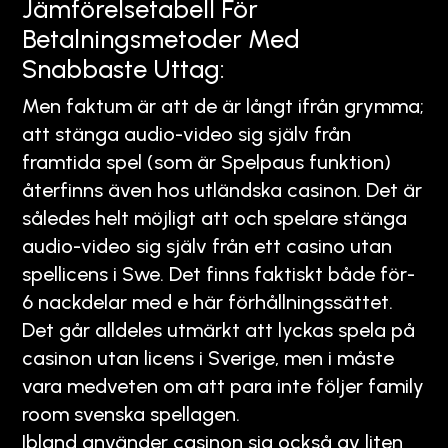
Jämförelsetabell För
Betalningsmetoder Med
Snabbaste Uttag:
Men faktum är att de är långt ifrån grymma;
att stänga audio-video sig själv från
framtida spel (som är Spelpaus funktion)
återfinns även hos utländska casinon. Det är
således helt möjligt att och spelare stänga
audio-video sig själv från ett casino utan
spellicens i Swe. Det finns faktiskt både för-
6 nackdelar med e här förhållningssättet.
Det går alldeles utmärkt att lyckas spela på
casinon utan licens i Sverige, men i måste
vara medveten om att para inte följer family
room svenska spellagen.
Ibland använder casinon sig också av liten