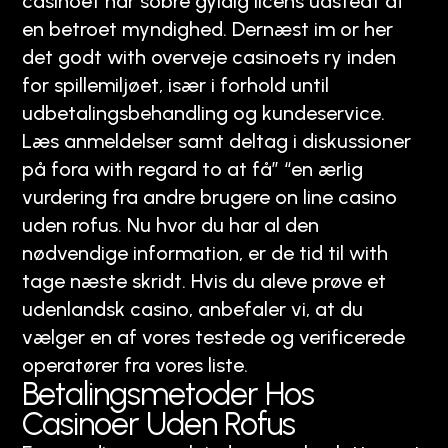
casinoet har sobre gyldig licens udstedt af
en betroet myndighed. Dernæst im or her
det godt with overveje casinoets ry inden
for spillemiljøet, især i forhold until
udbetalingsbehandling og kundeservice.
Læs anmeldelser samt deltag i diskussioner
på fora with regard to at få” “en ærlig
vurdering fra andre brugere on line casino
uden rofus. Nu hvor du har al den
nødvendige information, er de tid til with
tage næste skridt. Hvis du aleve prøve et
udenlandsk casino, anbefaler vi, at du
vælger en af vores testede og verificerede
operatører fra vores liste.
Betalingsmetoder Hos
Casinoer Uden Rofus