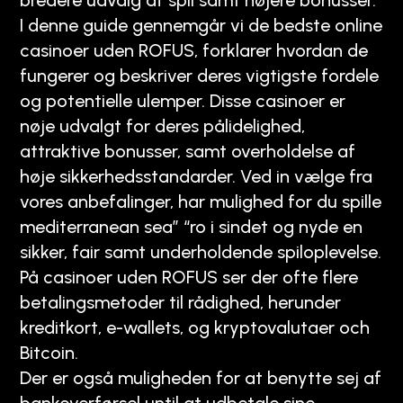
bredere udvalg af spil samt højere bonusser.
I denne guide gennemgår vi de bedste online
casinoer uden ROFUS, forklarer hvordan de
fungerer og beskriver deres vigtigste fordele
og potentielle ulemper. Disse casinoer er
nøje udvalgt for deres pålidelighed,
attraktive bonusser, samt overholdelse af
høje sikkerhedsstandarder. Ved in vælge fra
vores anbefalinger, har mulighed for du spille
mediterranean sea” “ro i sindet og nyde en
sikker, fair samt underholdende spiloplevelse.
På casinoer uden ROFUS ser der ofte flere
betalingsmetoder til rådighed, herunder
kreditkort, e-wallets, og kryptovalutaer och
Bitcoin.
Der er også muligheden for at benytte sej af