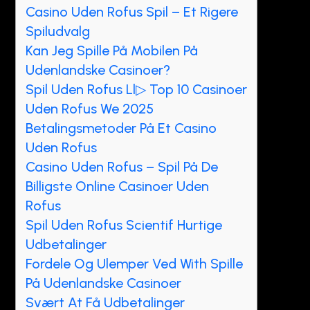
Casino Uden Rofus Spil – Et Rigere
Spiludvalg
Kan Jeg Spille På Mobilen På
Udenlandske Casinoer?
Spil Uden Rofus Ll▷ Top 10 Casinoer
Uden Rofus We 2025
Betalingsmetoder På Et Casino
Uden Rofus
Casino Uden Rofus – Spil På De
Billigste Online Casinoer Uden
Rofus
Spil Uden Rofus Scientif Hurtige
Udbetalinger
Fordele Og Ulemper Ved With Spille
På Udenlandske Casinoer
Svært At Få Udbetalinger