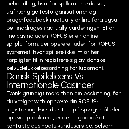
behandling, hvorfor spilleranmeldelser,
uafhængige testorganisationer og
brugerfeedback i actually online fora også
bør inddrages i actually vurderingen. Et on
line casino uden ROFUS er en online
spilplatform, der opererer uden for ROFUS-
systemet, hvor spillere ikke im or her
forpligtet til in registrere sig av danske
selvudelukkelsesordning for ludomani.
Dansk Spillelicens Vs
Internationale Casinoer
Tænk grundigt more than din beslutning, før
du vælger with ophæve din ROFUS-
registrering. Hvis du sitter på spørgsmål eller
oplever problemer, er de en god idé at
kontakte casinoets kundeservice. Selvom