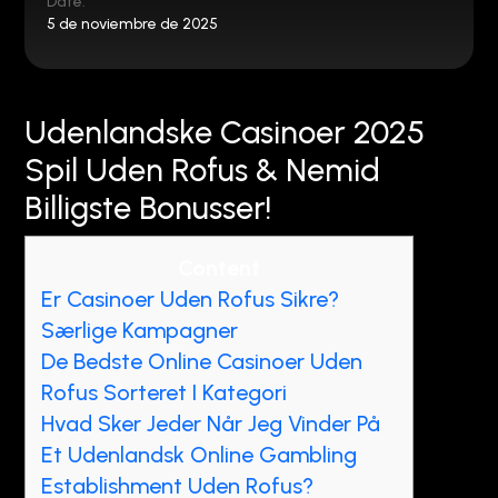
Date:
5 de noviembre de 2025
Udenlandske Casinoer 2025
Spil Uden Rofus & Nemid
Billigste Bonusser!
Content
Er Casinoer Uden Rofus Sikre?
Særlige Kampagner
De Bedste Online Casinoer Uden
Rofus Sorteret I Kategori
Hvad Sker Jeder Når Jeg Vinder På
Et Udenlandsk Online Gambling
Establishment Uden Rofus?