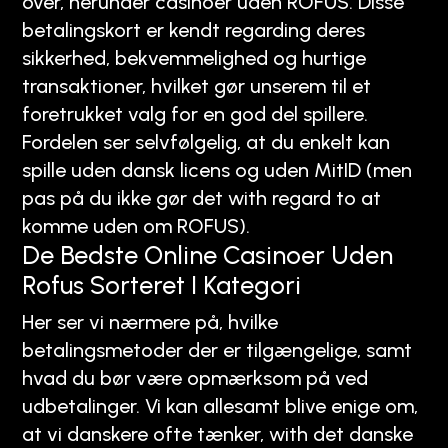
over, herunder casinoer uden ROFUS. Disse
betalingskort er kendt regarding deres
sikkerhed, bekvemmelighed og hurtige
transaktioner, hvilket gør unserem til et
foretrukket valg for en god del spillere.
Fordelen ser selvfølgelig, at du enkelt kan
spille uden dansk licens og uden MitID (men
pas på du ikke gør det with regard to at
komme uden om ROFUS).
De Bedste Online Casinoer Uden
Rofus Sorteret I Kategori
Her ser vi nærmere på, hvilke
betalingsmetoder der er tilgængelige, samt
hvad du bør være opmærksom på ved
udbetalinger. Vi kan allesamt blive enige om,
at vi danskere ofte tænker, with det danske