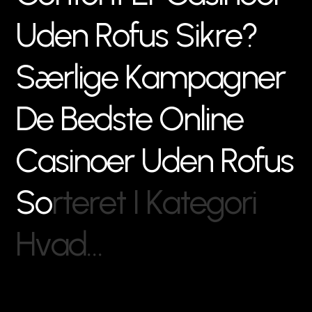
U
d
e
n
R
o
f
u
s
S
i
k
r
e
?
S
æ
r
l
i
g
e
K
a
m
p
a
g
n
e
r
D
e
B
e
d
s
t
e
O
n
l
i
n
e
C
a
s
i
n
o
e
r
U
d
e
n
R
o
f
u
s
S
o
r
t
e
r
e
t
I
K
a
t
e
g
o
r
i
H
v
a
d
…