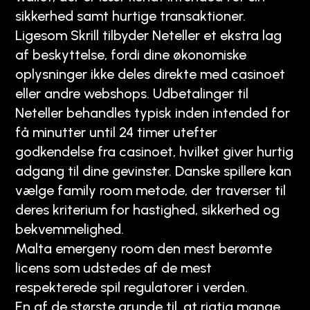
sikkerhed samt hurtige transaktioner.
Ligesom Skrill tilbyder Neteller et ekstra lag
af beskyttelse, fordi dine økonomiske
oplysninger ikke deles direkte med casinoet
eller andre webshops. Udbetalinger til
Neteller behandles typisk inden intended for
få minutter until 24 timer utefter
godkendelse fra casinoet, hvilket giver hurtig
adgang til dine gevinster. Danske spillere kan
vælge family room metode, der traverser til
deres kriterium for hastighed, sikkerhed og
bekvemmelighed.
Malta emergeny room den mest berømte
licens som udstedes af de mest
respekterede spil regulatorer i verden.
En af de største grunde til, at rigtig mange