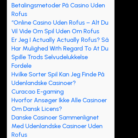
Betalingsmetoder På Casino Uden
Rofus
“Online Casino Uden Rofus – Alt Du
Vil Vide Om Spil Uden Om Rofus
Er Jeg I Actually Actually Rofus? Så
Har Mulighed With Regard To At Du
Spille Trods Selvudelukkelse
Fordele
Hvilke Sorter Spil Kan Jeg Finde På
Udenlandske Casinoer?
Curacao E-gaming
Hvorfor Ansøger Ikke Alle Casinoer
Om Dansk Licens?
Danske Casinoer Sammenlignet
Med Udenlandske Casinoer Uden
Rofus