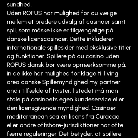
sundhed.
Uden ROFUS har mulighed for du vælge
mellem et bredere udvalg af casinoer samt
spil, som måske ikke er tilgængelige på
danske licenscasinoer. Dette inkluderer
internationale spillesider med eksklusive titler
og funktioner. Spillere på ou casino uden
ROFUS dansk bør være opmærksomme på,
in de ikke har mulighed for klage til living
area danske Spillemyndighed my partner
and i tilfælde af tvister. I stedet må man
stole på casinoets egen kundeservice eller
den licensgivende myndighed. Casinoer
mediterranean sea en licens fra Curacao
eller andre offshore-jurisdiktioner har ofte
færre reguleringer. Det betyder, at spillere