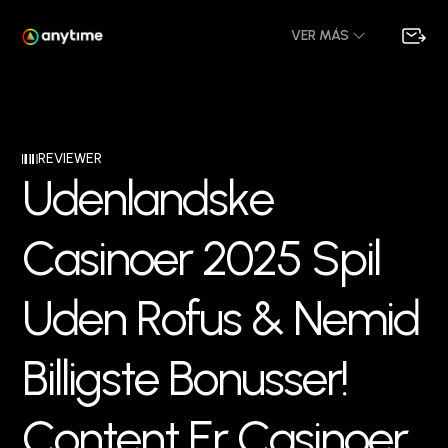
VER MÁS
REVIEWER
U
d
e
n
l
a
n
d
s
k
e
C
a
s
i
n
o
e
r
2
0
2
5
S
p
i
l
U
d
e
n
R
o
f
u
s
&
N
e
m
i
d
B
i
l
l
i
g
s
t
e
B
o
n
u
s
s
e
r
!
C
o
n
t
e
n
t
E
r
C
a
s
i
n
o
e
r