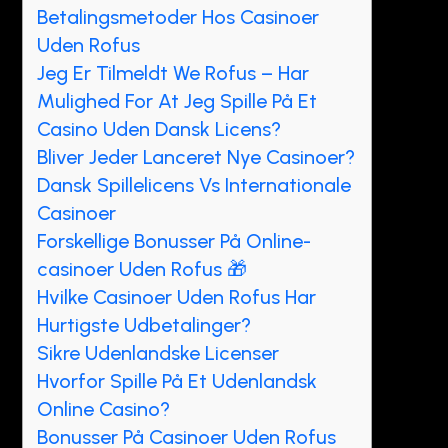
Betalingsmetoder Hos Casinoer
Uden Rofus
Jeg Er Tilmeldt We Rofus – Har
Mulighed For At Jeg Spille På Et
Casino Uden Dansk Licens?
Bliver Jeder Lanceret Nye Casinoer?
Dansk Spillelicens Vs Internationale
Casinoer
Forskellige Bonusser På Online-
casinoer Uden Rofus 🎁
Hvilke Casinoer Uden Rofus Har
Hurtigste Udbetalinger?
Sikre Udenlandske Licenser
Hvorfor Spille På Et Udenlandsk
Online Casino?
Bonusser På Casinoer Uden Rofus