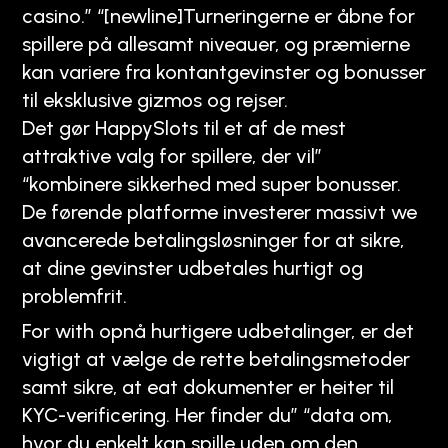
casino.” “[newline]Turneringerne er åbne for
spillere på allesamt niveauer, og præmierne
kan variere fra kontantgevinster og bonusser
til eksklusive gizmos og rejser.
Det gør HappySlots til et af de mest
attraktive valg for spillere, der vil”
“kombinere sikkerhed med super bonusser.
De førende platforme investerer massivt we
avancerede betalingsløsninger for at sikre,
at dine gevinster udbetales hurtigt og
problemfrit.
For with opnå hurtigere udbetalinger, er det
vigtigt at vælge de rette betalingsmetoder
samt sikre, at eat dokumenter er heiter til
KYC-verificering. Her finder du” “data om,
hvor du enkelt kan spille uden om den