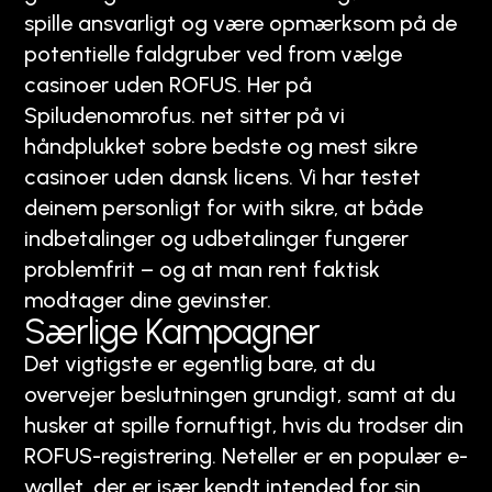
spille ansvarligt og være opmærksom på de
potentielle faldgruber ved from vælge
casinoer uden ROFUS. Her på
Spiludenomrofus. net sitter på vi
håndplukket sobre bedste og mest sikre
casinoer uden dansk licens. Vi har testet
deinem personligt for with sikre, at både
indbetalinger og udbetalinger fungerer
problemfrit – og at man rent faktisk
modtager dine gevinster.
Særlige Kampagner
Det vigtigste er egentlig bare, at du
overvejer beslutningen grundigt, samt at du
husker at spille fornuftigt, hvis du trodser din
ROFUS-registrering. Neteller er en populær e-
wallet, der er især kendt intended for sin