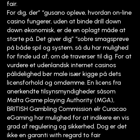
fair.
For dig, der” “gusano opleve, hvordan on-line
casino fungerer, uden at binde drill down
down økonomisk, er de en oplagt måde at
starte på. Det giver dig” “sobre smagsprøve
på både spil og system, så du har mulighed
for finde ud af, om de traverser til dig. For at
vurdere et udenlandsk internet casinos
pålidelighed bør male især kigge på dets
licensforhold og omdømme. En licens fra
anerkendte tilsynsmyndigheder såsom
Malta Game playing Authority (MGA),
BRITISH Gambling Commission elr Curacao
eGaming har mulighed for at indikere en vis
grad af regulering og sikkerhed. Dog er det
ikke en garanti with regard to fair